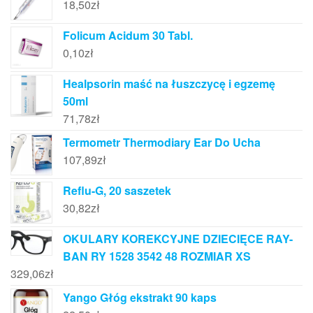
18,50
zł
Folicum Acidum 30 Tabl.
0,10
zł
Healpsorin maść na łuszczycę i egzemę
50ml
71,78
zł
Termometr Thermodiary Ear Do Ucha
107,89
zł
Reflu-G, 20 saszetek
30,82
zł
OKULARY KOREKCYJNE DZIECIĘCE RAY-
BAN RY 1528 3542 48 ROZMIAR XS
329,06
zł
Yango Głóg ekstrakt 90 kaps