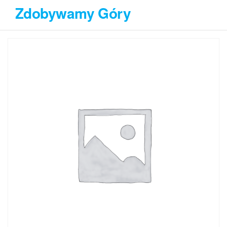
Przejdź
Zdobywamy Góry
do
treści