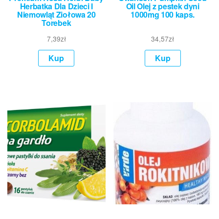
Herbatka Dla Dzieci I
Oil Olej z pestek dyni
Niemowląt Ziołowa 20
1000mg 100 kaps.
Torebek
7,39
zł
34,57
zł
Kup
Kup