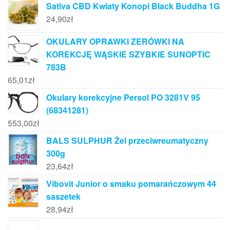
Sativa CBD Kwiaty Konopi Black Buddha 1G
24,90
zł
OKULARY OPRAWKI ZERÓWKI NA
KOREKCJĘ WĄSKIE SZYBKIE SUNOPTIC
783B
65,01
zł
Okulary korekcyjne Persol PO 3281V 95
(68341281)
553,00
zł
BALS SULPHUR Żel przeciwreumatyczny
300g
23,64
zł
Vibovit Junior o smaku pomarańczowym 44
saszetek
28,94
zł