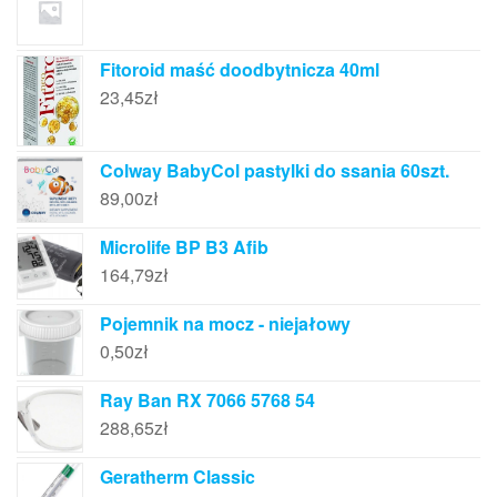
Fitoroid maść doodbytnicza 40ml
23,45
zł
Colway BabyCol pastylki do ssania 60szt.
89,00
zł
Microlife BP B3 Afib
164,79
zł
Pojemnik na mocz - niejałowy
0,50
zł
Ray Ban RX 7066 5768 54
288,65
zł
Geratherm Classic