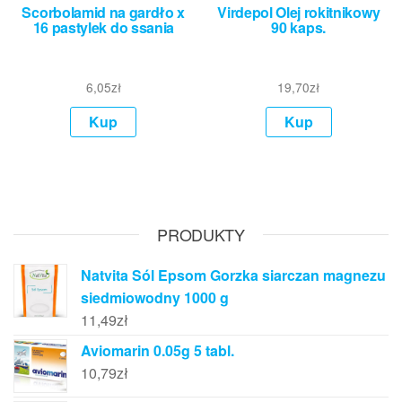
Scorbolamid na gardło x
Virdepol Olej rokitnikowy
16 pastylek do ssania
90 kaps.
6,05
zł
19,70
zł
Kup
Kup
PRODUKTY
Natvita Sól Epsom Gorzka siarczan magnezu
siedmiowodny 1000 g
11,49
zł
Aviomarin 0.05g 5 tabl.
10,79
zł