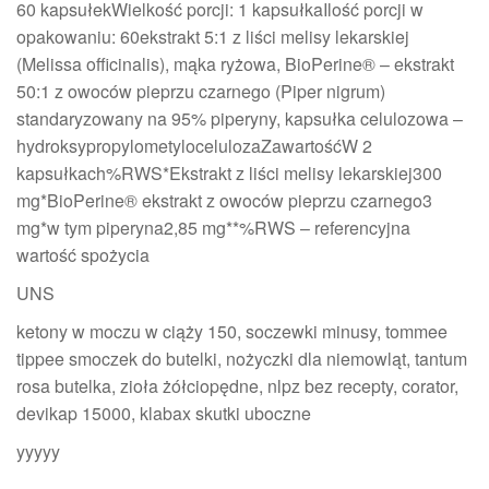
60 kapsułekWielkość porcji: 1 kapsułkaIlość porcji w
opakowaniu: 60ekstrakt 5:1 z liści melisy lekarskiej
(Melissa officinalis), mąka ryżowa, BioPerine® – ekstrakt
50:1 z owoców pieprzu czarnego (Piper nigrum)
standaryzowany na 95% piperyny, kapsułka celulozowa –
hydroksypropylometylocelulozaZawartośćW 2
kapsułkach%RWS*Ekstrakt z liści melisy lekarskiej300
mg*BioPerine® ekstrakt z owoców pieprzu czarnego3
mg*w tym piperyna2,85 mg**%RWS – referencyjna
wartość spożycia
UNS
ketony w moczu w ciąży 150, soczewki minusy, tommee
tippee smoczek do butelki, nożyczki dla niemowląt, tantum
rosa butelka, zioła żółciopędne, nlpz bez recepty, corator,
devikap 15000, klabax skutki uboczne
yyyyy