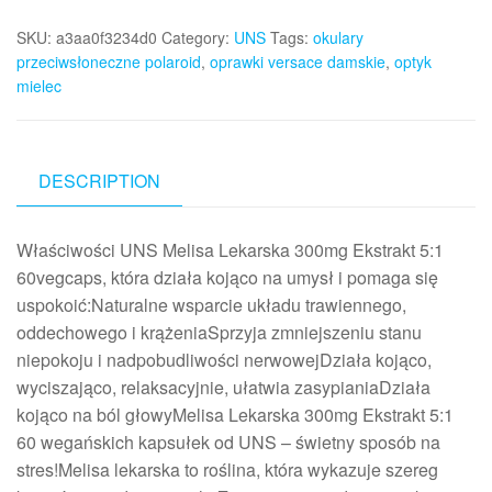
SKU:
a3aa0f3234d0
Category:
UNS
Tags:
okulary
przeciwsłoneczne polaroid
,
oprawki versace damskie
,
optyk
mielec
DESCRIPTION
Właściwości UNS Melisa Lekarska 300mg Ekstrakt 5:1
60vegcaps, która działa kojąco na umysł i pomaga się
uspokoić:Naturalne wsparcie układu trawiennego,
oddechowego i krążeniaSprzyja zmniejszeniu stanu
niepokoju i nadpobudliwości nerwowejDziała kojąco,
wyciszająco, relaksacyjnie, ułatwia zasypianiaDziała
kojąco na ból głowyMelisa Lekarska 300mg Ekstrakt 5:1
60 wegańskich kapsułek od UNS – świetny sposób na
stres!Melisa lekarska to roślina, która wykazuje szereg