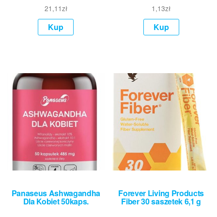
21,11
zł
1,13
zł
Kup
Kup
Panaseus Ashwagandha
Forever Living Products
Dla Kobiet 50kaps.
Fiber 30 saszetek 6,1 g