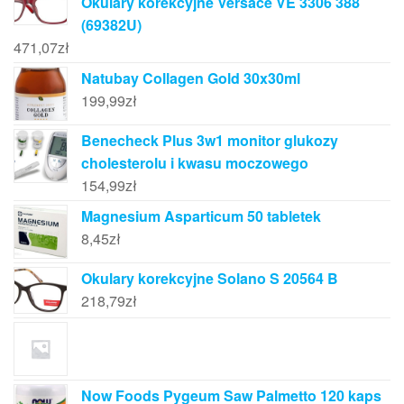
Okulary korekcyjne Versace VE 3306 388
(69382U)
471,07
zł
Natubay Collagen Gold 30x30ml
199,99
zł
Benecheck Plus 3w1 monitor glukozy
cholesterolu i kwasu moczowego
154,99
zł
Magnesium Asparticum 50 tabletek
8,45
zł
Okulary korekcyjne Solano S 20564 B
218,79
zł
Now Foods Pygeum Saw Palmetto 120 kaps