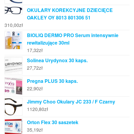
OKULARY KOREKCYJNE DZIECIĘCE
OAKLEY OY 8013 801306 51
310,00
zł
BIOLIQ DERMO PRO Serum intensywnie
rewitalizujące 30ml
17,32
zł
Solinea Urydynox 30 kaps.
27,72
zł
Pregna PLUS 30 kaps.
22,90
zł
Jimmy Choo Okulary JC 233 / F Czarny
1120,80
zł
Orton Flex 30 saszetek
35,19
zł