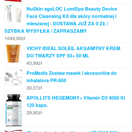
NuSkin ageLOC LumiSpa Beauty Device
Face Cleansing Kit dla skóry normalnej i
mieszanej - DOSTAWA JUŻ ZA 0 ZŁ /
SZYBKA WYSYŁKA / ZAPRASZAMY
1049,00
zł
VICHY IDEAL SOLEIL AKSAMITNY KREM
DO TWARZY SPF 50+ 50 ML
43,99
zł
ProMedix Zestaw masek i akcesoriów do
inhalatora PR-850
30,37
zł
APOLLO'S HEGEMONY+ Vitamin D3 4000 IU
120 kaps.
29,90
zł