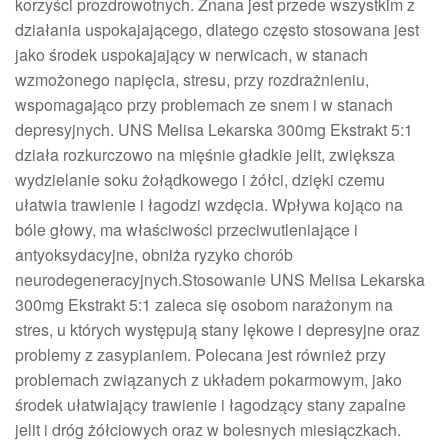
korzyści prozdrowotnych. Znana jest przede wszystkim z
działania uspokajającego, dlatego często stosowana jest
jako środek uspokajający w nerwicach, w stanach
wzmożonego napięcia, stresu, przy rozdrażnieniu,
wspomagająco przy problemach ze snem i w stanach
depresyjnych. UNS Melisa Lekarska 300mg Ekstrakt 5:1
działa rozkurczowo na mięśnie gładkie jelit, zwiększa
wydzielanie soku żołądkowego i żółci, dzięki czemu
ułatwia trawienie i łagodzi wzdęcia. Wpływa kojąco na
bóle głowy, ma właściwości przeciwutleniające i
antyoksydacyjne, obniża ryzyko chorób
neurodegeneracyjnych.Stosowanie UNS Melisa Lekarska
300mg Ekstrakt 5:1 zaleca się osobom narażonym na
stres, u których występują stany lękowe i depresyjne oraz
problemy z zasypianiem. Polecana jest również przy
problemach związanych z układem pokarmowym, jako
środek ułatwiający trawienie i łagodzący stany zapalne
jelit i dróg żółciowych oraz w bolesnych miesiączkach.