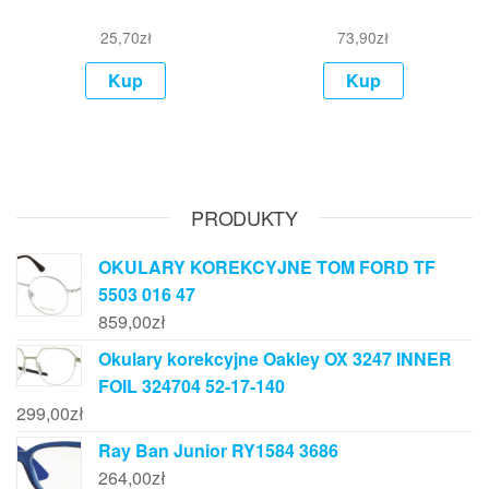
25,70
zł
73,90
zł
Kup
Kup
PRODUKTY
OKULARY KOREKCYJNE TOM FORD TF
5503 016 47
859,00
zł
Okulary korekcyjne Oakley OX 3247 INNER
FOIL 324704 52-17-140
299,00
zł
Ray Ban Junior RY1584 3686
264,00
zł