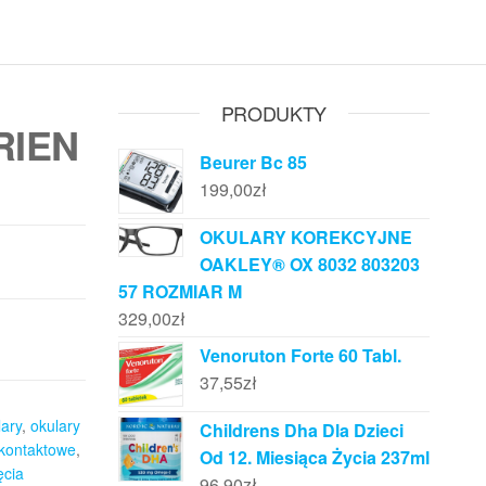
PRODUKTY
RIEN
Beurer Bc 85
199,00
zł
OKULARY KOREKCYJNE
OAKLEY® OX 8032 803203
57 ROZMIAR M
329,00
zł
Venoruton Forte 60 Tabl.
37,55
zł
lary
,
okulary
Childrens Dha Dla Dzieci
 kontaktowe
,
Od 12. Miesiąca Życia 237ml
ęcia
96,90
zł