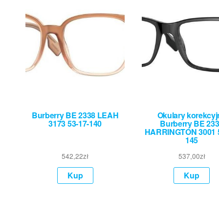
Burberry BE 2338 LEAH
Okulary korekcyj
3173 53-17-140
Burberry BE 23
HARRINGTON 3001 5
145
542,22
zł
537,00
zł
Kup
Kup