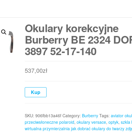
Okulary korekcyjne
Burberry BE 2324 DO
3897 52-17-140
537,00
zł
Kup
SKU:
906fbb13a46f
Category:
Burberry
Tags:
aviator oku
przeciwsłoneczne polaroid
,
okulary versace
,
optyk
,
szkla
wirtualna przymierzalnia jak dobrać okulary do twarzy zdj