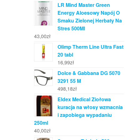
LR Mind Master Green
Energy Aloesowy Napój O
Smaku Zielonej Herbaty Na
Stres 500Ml
43,00
zł
Olimp Therm Line Ultra Fast
20 tabl
16,99
zł
Dolce & Gabbana DG 5070
3291 55 M
498,18
zł
Eldex Medical Ziołowa
kuracja na włosy wzmacnia
i zapobiega wypadaniu
250ml
40,00
zł