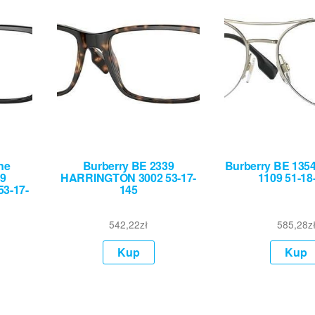
ne
Burberry BE 2339
Burberry BE 13
39
HARRINGTON 3002 53-17-
1109 51-18
3-17-
145
542,22
zł
585,28
z
Kup
Kup