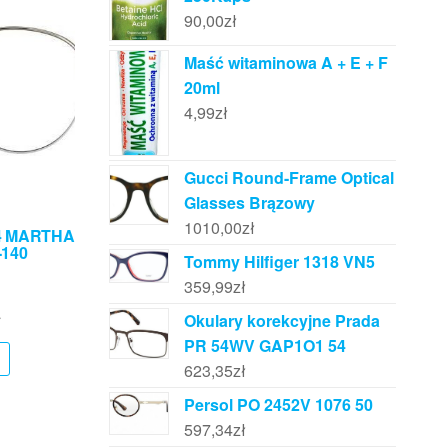
90,00
zł
Maść witaminowa A + E + F
20ml
4,99
zł
Gucci Round-Frame Optical
Glasses Brązowy
1010,00
zł
54 MARTHA
-140
Tommy Hilfiger 1318 VN5
359,99
zł
Okulary korekcyjne Prada
ł
PR 54WV GAP1O1 54
623,35
zł
Persol PO 2452V 1076 50
597,34
zł