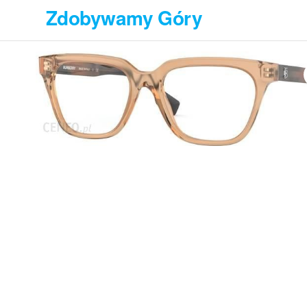
Przejdź
Zdobywamy Góry
do
treści