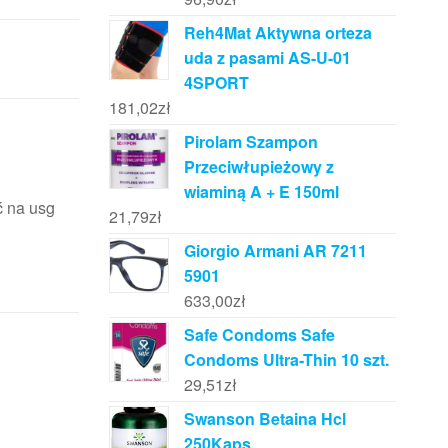
Reh4Mat Aktywna orteza
uda z pasami AS-U-01
4SPORT
181,02
zł
Pirolam Szampon
Przeciwłupieżowy z
wiaminą A + E 150ml
ć na usg
21,79
zł
Giorgio Armani AR 7211
5901
633,00
zł
Safe Condoms Safe
Condoms Ultra-Thin 10 szt.
29,51
zł
Swanson Betaina Hcl
250Kaps