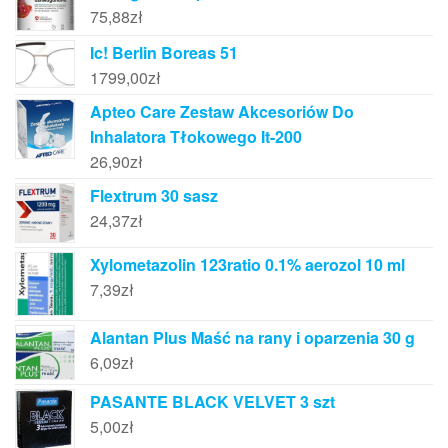
75,88
zł
Ic! Berlin Boreas 51
1799,00
zł
Apteo Care Zestaw Akcesoriów Do
Inhalatora Tłokowego It-200
26,90
zł
Flextrum 30 sasz
24,37
zł
Xylometazolin 123ratio 0.1% aerozol 10 ml
7,39
zł
Alantan Plus Maść na rany i oparzenia 30 g
6,09
zł
PASANTE BLACK VELVET 3 szt
5,00
zł