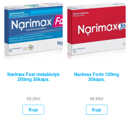
Narimax Fast metabiotyk
Narimax Forte 100mg
200mg 30kaps.
30kaps.
52,29
zł
48,99
zł
Kup
Kup