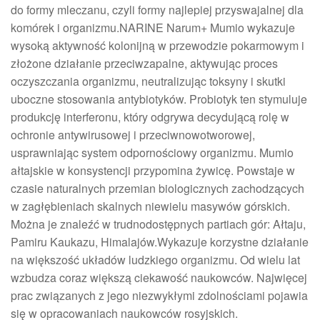
do formy mleczanu, czyli formy najlepiej przyswajalnej dla
komórek i organizmu.NARINE Narum+ Mumio wykazuje
wysoką aktywność kolonijną w przewodzie pokarmowym i
złożone działanie przeciwzapalne, aktywując proces
oczyszczania organizmu, neutralizując toksyny i skutki
uboczne stosowania antybiotyków. Probiotyk ten stymuluje
produkcję interferonu, który odgrywa decydującą rolę w
ochronie antywirusowej i przeciwnowotworowej,
usprawniając system odpornościowy organizmu. Mumio
ałtajskie w konsystencji przypomina żywicę. Powstaje w
czasie naturalnych przemian biologicznych zachodzących
w zagłębieniach skalnych niewielu masywów górskich.
Można je znaleźć w trudnodostępnych partiach gór: Ałtaju,
Pamiru Kaukazu, Himalajów.Wykazuje korzystne działanie
na większość układów ludzkiego organizmu. Od wielu lat
wzbudza coraz większą ciekawość naukowców. Najwięcej
prac związanych z jego niezwykłymi zdolnościami pojawia
się w opracowaniach naukowców rosyjskich.