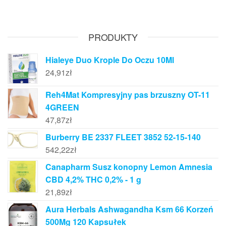
PRODUKTY
Hialeye Duo Krople Do Oczu 10Ml
24,91
zł
Reh4Mat Kompresyjny pas brzuszny OT-11
4GREEN
47,87
zł
Burberry BE 2337 FLEET 3852 52-15-140
542,22
zł
Canapharm Susz konopny Lemon Amnesia
CBD 4,2% THC 0,2% - 1 g
21,89
zł
Aura Herbals Ashwagandha Ksm 66 Korzeń
500Mg 120 Kapsułek