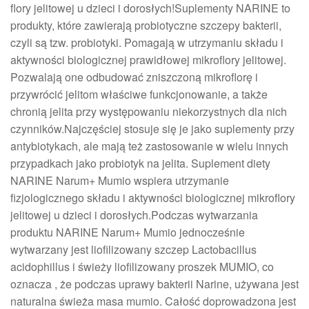
flory jelitowej u dzieci i dorosłych!Suplementy NARINE to
produkty, które zawierają probiotyczne szczepy bakterii,
czyli są tzw. probiotyki. Pomagają w utrzymaniu składu i
aktywności biologicznej prawidłowej mikroflory jelitowej.
Pozwalają one odbudować zniszczoną mikroflorę i
przywrócić jelitom właściwe funkcjonowanie, a także
chronią jelita przy występowaniu niekorzystnych dla nich
czynników.Najczęściej stosuje się je jako suplementy przy
antybiotykach, ale mają też zastosowanie w wielu innych
przypadkach jako probiotyk na jelita. Suplement diety
NARINE Narum+ Mumio wspiera utrzymanie
fizjologicznego składu i aktywności biologicznej mikroflory
jelitowej u dzieci i dorosłych.Podczas wytwarzania
produktu NARINE Narum+ Mumio jednocześnie
wytwarzany jest liofilizowany szczep Lactobacillus
acidophillus i świeży liofilizowany proszek MUMIO, co
oznacza , że podczas uprawy bakterii Narine, używana jest
naturalna świeża masa mumio. Całość doprowadzona jest