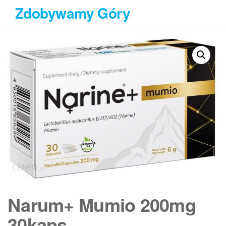
Przejdź
Zdobywamy Góry
do
treści
Narum+ Mumio 200mg
30kaps.