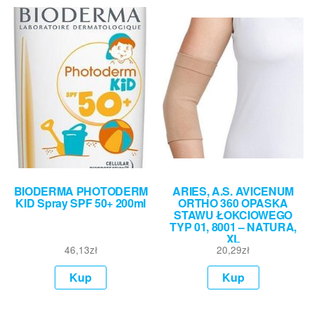
BIODERMA PHOTODERM
ARIES, A.S. AVICENUM
KID Spray SPF 50+ 200ml
ORTHO 360 OPASKA
STAWU ŁOKCIOWEGO
TYP 01, 8001 – NATURA,
XL
46,13
zł
20,29
zł
Kup
Kup