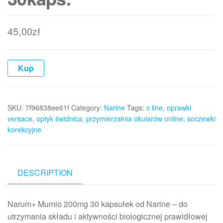
45,00
zł
Kup
SKU:
7f96838ee61f
Category:
Narine
Tags:
c line
,
oprawki
versace
,
optyk świdnica
,
przymierzalnia okularów online
,
soczewki
korekcyjne
DESCRIPTION
Narum+ Mumio 200mg 30 kapsułek od Narine – do
utrzymania składu i aktywności biologicznej prawidłowej