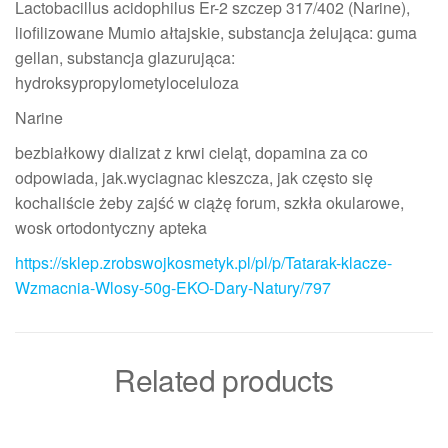
Lactobacillus acidophilus Er-2 szczep 317/402 (Narine),
liofilizowane Mumio ałtajskie, substancja żelująca: guma
gellan, substancja glazurująca:
hydroksypropylometyloceluloza
Narine
bezbiałkowy dializat z krwi cieląt, dopamina za co
odpowiada, jak.wyciagnac kleszcza, jak często się
kochaliście żeby zajść w ciążę forum, szkła okularowe,
wosk ortodontyczny apteka
https://sklep.zrobswojkosmetyk.pl/pl/p/Tatarak-klacze-
Wzmacnia-Wlosy-50g-EKO-Dary-Natury/797
Related products