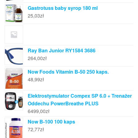
Gastrotuss baby syrop 180 ml
25,03
zł
Ray Ban Junior RY1584 3686
264,00
zł
Now Foods Vitamin B-50 250 kaps.
48,99
zł
Elektrostymulator Compex SP 6.0 + Trenażer
Oddechu PowerBreathe PLUS
6499,00
zł
Now B-100 100 kaps
72,77
zł