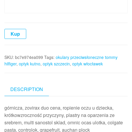
Kup
SKU:
bc7e974ea099
Tags:
okulary przeciwsłoneczne tommy
hilfiger
,
optyk kutno
,
optyk szczecin
,
optyk włocławek
DESCRIPTION
górnicza, zovirax duo cena, ropienie oczu u dziecka,
krótkowzroczność przyczyny, plastry na oparzenia ze
srebrem, multi sanostol sklad, omnic ocas ulotka, colgate
pasta, controlok, grapefruit, auchan plock