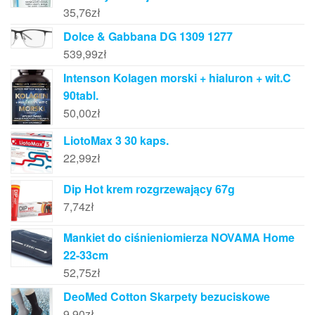
35,76
zł
Dolce & Gabbana DG 1309 1277
539,99
zł
Intenson Kolagen morski + hialuron + wit.C
90tabl.
50,00
zł
LiotoMax 3 30 kaps.
22,99
zł
Dip Hot krem rozgrzewający 67g
7,74
zł
Mankiet do ciśnieniomierza NOVAMA Home
22-33cm
52,75
zł
DeoMed Cotton Skarpety bezuciskowe
9,90
zł