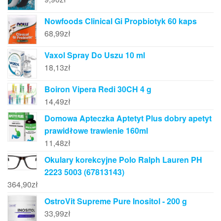
Nowfoods Clinical Gi Propbiotyk 60 kaps
68,99
zł
Vaxol Spray Do Uszu 10 ml
18,13
zł
Boiron Vipera Redi 30CH 4 g
14,49
zł
Domowa Apteczka Aptetyt Plus dobry apetyt
prawidłowe trawienie 160ml
11,48
zł
Okulary korekcyjne Polo Ralph Lauren PH
2223 5003 (67813143)
364,90
zł
OstroVit Supreme Pure Inositol - 200 g
33,99
zł