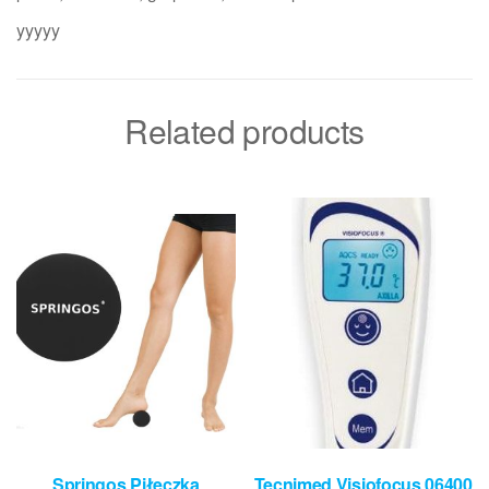
yyyyy
Related products
Springos Piłeczka
Tecnimed Visiofocus 06400