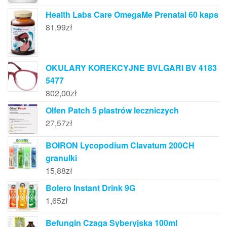
Health Labs Care OmegaMe Prenatal 60 kaps
81,99
zł
OKULARY KOREKCYJNE BVLGARI BV 4183
5477
802,00
zł
Olfen Patch 5 plastrów leczniczych
27,57
zł
BOIRON Lycopodium Clavatum 200CH
granulki
15,88
zł
Bolero Instant Drink 9G
1,65
zł
Befungin Czaga Syberyjska 100ml