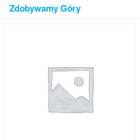
Przejdź
Zdobywamy Góry
do
treści