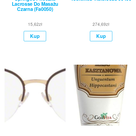
Lacrosse Do Masażu
Czarna (Fa0050)
15,62
zł
274,69
zł
Kup
Kup