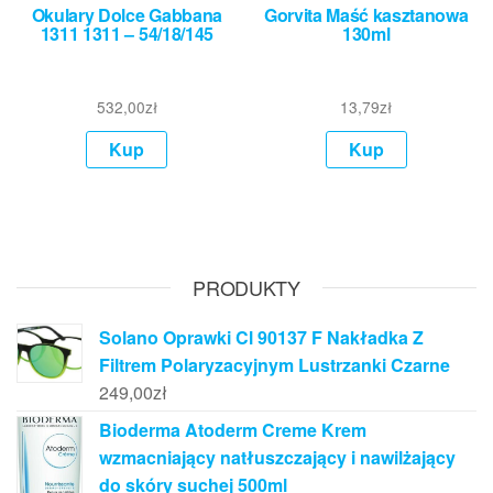
Okulary Dolce Gabbana
Gorvita Maść kasztanowa
1311 1311 – 54/18/145
130ml
532,00
zł
13,79
zł
Kup
Kup
PRODUKTY
Solano Oprawki Cl 90137 F Nakładka Z
Filtrem Polaryzacyjnym Lustrzanki Czarne
249,00
zł
Bioderma Atoderm Creme Krem
wzmacniający natłuszczający i nawilżający
do skóry suchej 500ml