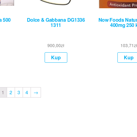
a 500
Dolce & Gabbana DG1336
Now Foods Natur
1311
400mg 250 
900,00
zł
103,71
z
Kup
Kup
1
2
3
4
→