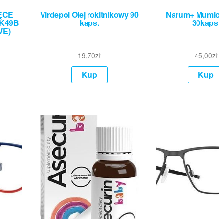
ĘCE
Virdepol Olej rokitnikowy 90
Narum+ Mumi
K49B
kaps.
30kaps
WE)
19,70
zł
45,00
zł
Kup
Kup