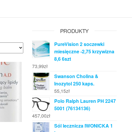
PRODUKTY
PureVision 2 soczewki
miesięczne -2,75 krzywizna
8,6 6szt
73,99
zł
Swanson Cholina &
Inozytol 250 kaps.
55,15
zł
Polo Ralph Lauren PH 2247
5001 (76134136)
457,00
zł
Sól lecznicza IWONICKA 1