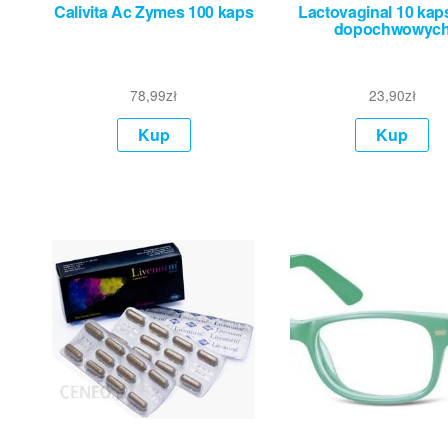
Calivita Ac Zymes 100 kaps
Lactovaginal 10 kap
dopochwowyc
78,99
zł
23,90
zł
Kup
Kup