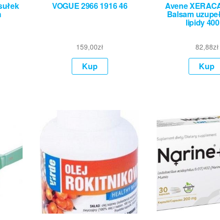
sułek
VOGUE 2966 1916 46
Avene XERAC
h
Balsam uzupeł
lipidy 40
159,00
zł
82,88
zł
Kup
Kup