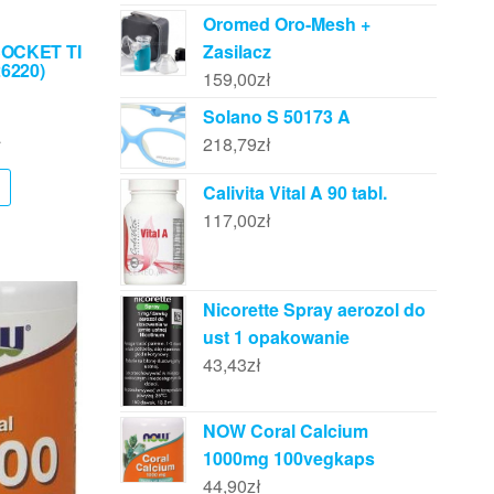
Oromed Oro-Mesh +
Zasilacz
SOCKET TI
26220)
159,00
zł
Solano S 50173 A
218,79
zł
ł
Calivita Vital A 90 tabl.
117,00
zł
Nicorette Spray aerozol do
ust 1 opakowanie
43,43
zł
NOW Coral Calcium
1000mg 100vegkaps
44,90
zł