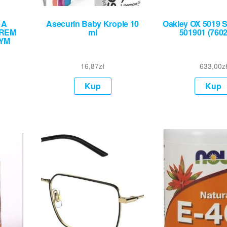
 A
Asecurin Baby Krople 10
Oakley OX 5019 
TREM
ml
501901 (760
YM
16,87
zł
633,00
z
Kup
Kup