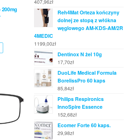
407,96
zł
o 200mg
Reh4Mat Orteza kończyny
.
dolnej ze stopą z włókna
węglowego AM-KDS-AM/2R
4MEDIC
1199,00
zł
Dentinox N żel 10g
17,70
zł
DuoLife Medical Formula
BorelissPro 60 kaps
85,84
zł
Philips Respironics
InnoSpire Essence
152,68
zł
Ecomer Forte 60 kaps.
29,98
zł