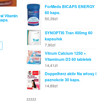
ForMeds BICAPS ENERGY
60 kaps.
al Vitamin
50,39
zł
kaps.
SYNOPTIS Tran 400mg 60
ł
kapsułek
7,90
zł
Vitrum Calcium 1250 +
Vitaminum D3 60 tabletek
14,41
zł
Doppelherz aktiv Na włosy i
paznokcie 30 kaps.
14,89
zł
zzzzz