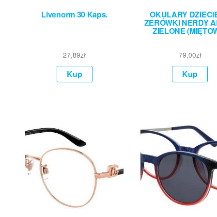
Livenorm 30 Kaps.
OKULARY DZIECI
ZERÓWKI NERDY A
ZIELONE (MIĘTO
27,89
zł
79,00
zł
Kup
Kup