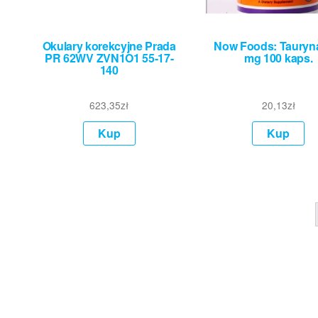
Okulary korekcyjne Prada
Now Foods: Tauryn
PR 62WV ZVN1O1 55-17-
mg 100 kaps.
140
623,35
zł
20,13
zł
Kup
Kup