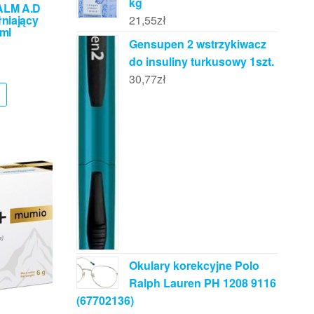
kg
ALM A.D
niający
21,55
zł
0ml
Gensupen 2 wstrzykiwacz
do insuliny turkusowy 1szt.
30,77
zł
Okulary korekcyjne Polo
Ralph Lauren PH 1208 9116
(67702136)