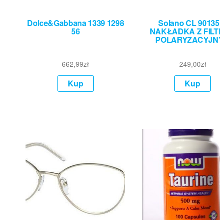
Dolce&Gabbana 1339 1298
Solano CL 90135
56
NAKŁADKA Z FIL
POLARYZACYJN
662,99
zł
249,00
zł
Kup
Kup