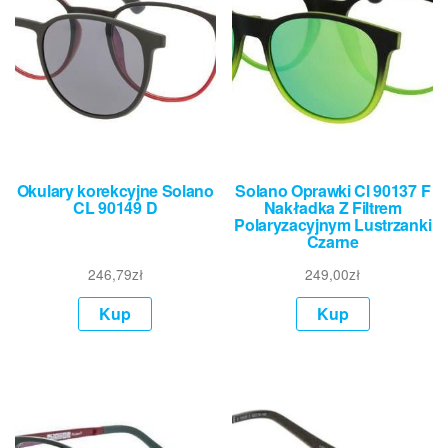
Okulary korekcyjne Solano
Solano Oprawki Cl 90137 F
CL 90149 D
Nakładka Z Filtrem
Polaryzacyjnym Lustrzanki
Czarne
246,79
zł
249,00
zł
Kup
Kup