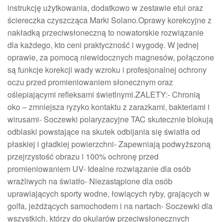
instrukcję użytkowania, dodatkowo w zestawie etui oraz
ściereczka czyszcząca Marki Solano.Oprawy korekcyjne z
nakładką przeciwsłoneczną to nowatorskie rozwiązanie
dla każdego, kto ceni praktyczność i wygodę. W jednej
oprawie, za pomocą niewidocznych magnesów, połączone
są funkcje korekcji wady wzroku i profesjonalnej ochrony
oczu przed promieniowaniem słonecznym oraz
oślepiającymi refleksami świetlnymi.ZALETY:- Chronią
oko – zmniejsza ryzyko kontaktu z zarazkami, bakteriami i
wirusami- Soczewki polaryzacyjne TAC skutecznie blokują
odblaski powstające na skutek odbijania się światła od
płaskiej i gładkiej powierzchni- Zapewniają podwyższoną
przejrzystość obrazu i 100% ochronę przed
promieniowaniem UV- Idealne rozwiązanie dla osób
wrażliwych na światło- Niezastąpione dla osób
uprawiających sporty wodne, łowiących ryby, grających w
golfa, jeżdżących samochodem i na nartach- Soczewki dla
wszystkich, którzy do okularów przeciwsłonecznych