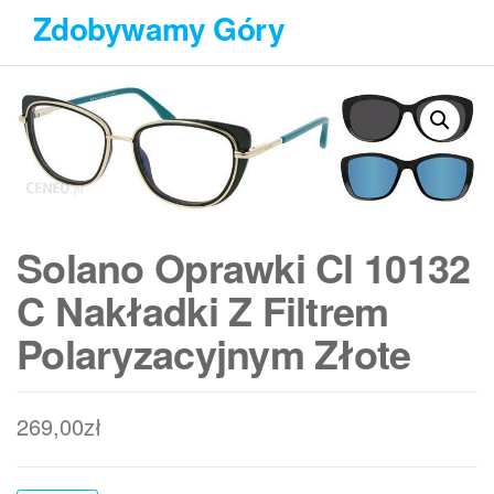
Przejdź
Zdobywamy Góry
do
treści
Solano Oprawki Cl 10132
C Nakładki Z Filtrem
Polaryzacyjnym Złote
269,00
zł