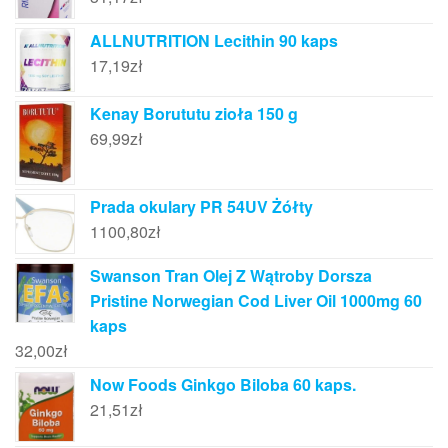
ALLNUTRITION Lecithin 90 kaps
17,19
zł
Kenay Borututu zioła 150 g
69,99
zł
Prada okulary PR 54UV Żółty
1100,80
zł
Swanson Tran Olej Z Wątroby Dorsza
Pristine Norwegian Cod Liver Oil 1000mg 60
kaps
32,00
zł
Now Foods Ginkgo Biloba 60 kaps.
21,51
zł