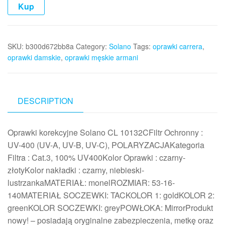
Kup
SKU:
b300d672bb8a
Category:
Solano
Tags:
oprawki carrera
,
oprawki damskie
,
oprawki męskie armani
DESCRIPTION
Oprawki korekcyjne Solano CL 10132CFiltr Ochronny :
UV-400 (UV-A, UV-B, UV-C), POLARYZACJAKategoria
Filtra : Cat.3, 100% UV400Kolor Oprawki : czarny-
złotyKolor nakładki : czarny, niebieski-
lustrzankaMATERIAŁ: monelROZMIAR: 53-16-
140MATERIAŁ SOCZEWKI: TACKOLOR 1: goldKOLOR 2:
greenKOLOR SOCZEWKI: greyPOWŁOKA: MirrorProdukt
nowy! – posiadają oryginalne zabezpieczenia, metkę oraz