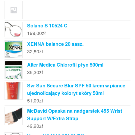
Solano S 10524 C
199,00
zł
XENNA balance 20 sasz.
32,80
zł
Alter Medica Chlorofil płyn 500ml
35,30
zł
Svr Sun Secure Blur SPF 50 krem w piance
ujednolicający koloryt skóry 50ml
51,09
zł
McDavid Opaska na nadgarstek 455 Wrist
Support W/Extra Strap
49,90
zł