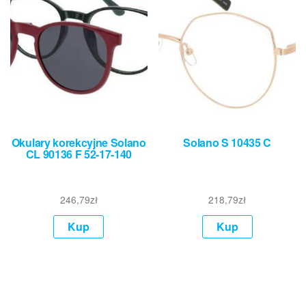
Okulary korekcyjne Solano
Solano S 10435 C
CL 90136 F 52-17-140
246,79
zł
218,79
zł
Kup
Kup