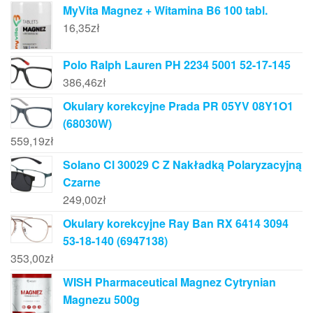
MyVita Magnez + Witamina B6 100 tabl.
16,35
zł
Polo Ralph Lauren PH 2234 5001 52-17-145
386,46
zł
Okulary korekcyjne Prada PR 05YV 08Y1O1
(68030W)
559,19
zł
Solano Cl 30029 C Z Nakładką Polaryzacyjną
Czarne
249,00
zł
Okulary korekcyjne Ray Ban RX 6414 3094
53-18-140 (6947138)
353,00
zł
WISH Pharmaceutical Magnez Cytrynian
Magnezu 500g