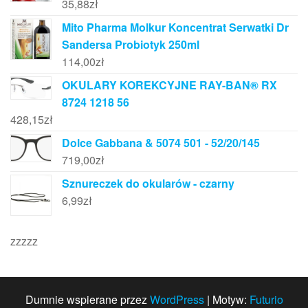
35,88
zł
Mito Pharma Molkur Koncentrat Serwatki Dr
Sandersa Probiotyk 250ml
114,00
zł
OKULARY KOREKCYJNE RAY-BAN® RX
8724 1218 56
428,15
zł
Dolce Gabbana & 5074 501 - 52/20/145
719,00
zł
Sznureczek do okularów - czarny
6,99
zł
zzzzz
Dumnie wspierane przez
WordPress
|
Motyw:
Futurio