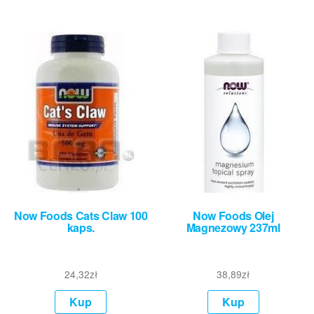
Now Foods Cats Claw 100
Now Foods Olej
kaps.
Magnezowy 237ml
24,32
zł
38,89
zł
Kup
Kup