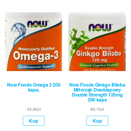
Now Foods Omega 3 200
Now Foods Ginkgo Biloba
kaps.
Miłorząb Dwuklapowy
Double Strength 120mg
200 kaps
33,90
zł
89,10
zł
Kup
Kup