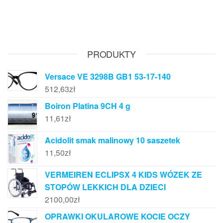
PRODUKTY
Versace VE 3298B GB1 53-17-140
512,63
zł
Boiron Platina 9CH 4 g
11,61
zł
Acidolit smak malinowy 10 saszetek
11,50
zł
VERMEIREN ECLIPSX 4 KIDS WÓZEK ZE
STOPÓW LEKKICH DLA DZIECI
2100,00
zł
OPRAWKI OKULAROWE KOCIE OCZY