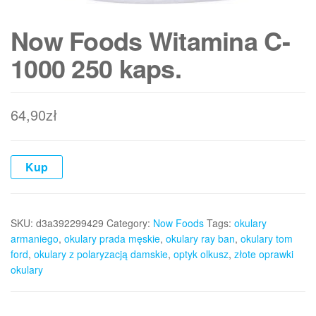
Now Foods Witamina C-
1000 250 kaps.
64,90
zł
Kup
SKU:
d3a392299429
Category:
Now Foods
Tags:
okulary
armaniego
,
okulary prada męskie
,
okulary ray ban
,
okulary tom
ford
,
okulary z polaryzacją damskie
,
optyk olkusz
,
złote oprawki
okulary