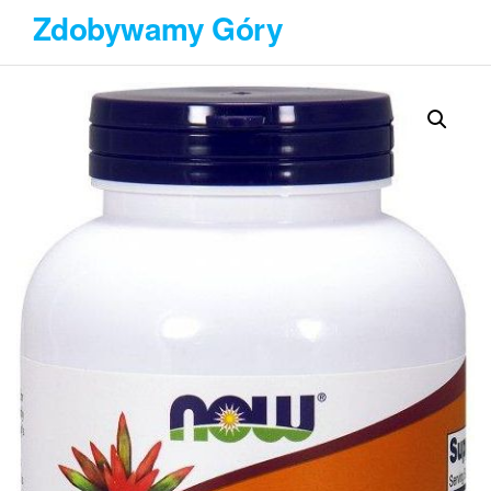
Przejdź
Zdobywamy Góry
do
treści