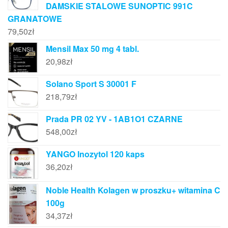
DAMSKIE STALOWE SUNOPTIC 991C
GRANATOWE
79,50
zł
Mensil Max 50 mg 4 tabl.
20,98
zł
Solano Sport S 30001 F
218,79
zł
Prada PR 02 YV - 1AB1O1 CZARNE
548,00
zł
YANGO Inozytol 120 kaps
36,20
zł
Noble Health Kolagen w proszku+ witamina C
100g
34,37
zł