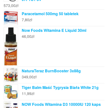
573,00
zł
Paracetamol 500mg 50 tabletek
7,80
zł
Now Foods Witamina E Liquid 30ml
46,00
zł
NaturaTeraz BurnBooster 3x88g
349,00
zł
Tiger Balm Maść Tygrysia Biała White 21g
11,99
zł
NOW Foods Witamina D3 10000IU 120 kaps