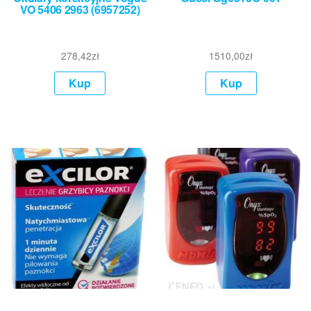
VO 5406 2963 (6957252)
278,42
zł
1510,00
zł
Kup
Kup