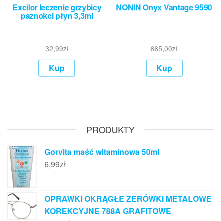
Excilor leczenie grzybicy
NONIN Onyx Vantage 9590
paznokci płyn 3,3ml
32,99
zł
665,00
zł
Kup
Kup
PRODUKTY
Gorvita maść witaminowa 50ml
6,99
zł
OPRAWKI OKRĄGŁE ZERÓWKI METALOWE
KOREKCYJNE 788A GRAFITOWE