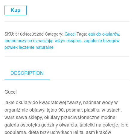
Kup
SKU:
516d4ce3528d
Category:
Gucci
Tags:
etui do okularów
,
metne oczy co oznaczają
,
wiżyn ekspres
,
zapalenie brzegów
powiek leczenie naturalne
DESCRIPTION
Gucci
jakie okulary do kwadratowej twarzy, nadmiar wody w
organiźmie objawy, tętno 90, posmak plastiku w ustach,
wars sawa sklepy, okulary przeciwsłoneczne modne,
galeria ostrołęka godziny otwarcia, tabletki na potecje, ford
popularna, dieta przy uchyłkach jelita, asm kraków