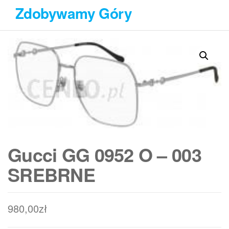
Przejdź
Zdobywamy Góry
do
treści
Gucci GG 0952 O – 003
SREBRNE
980,00
zł