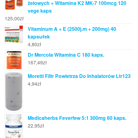
żelowych + Witamina K2 MK-7 100mcg 120
vege kaps
125,00
zł
Vitaminum A + E (2500j.m + 200mg) 40
kapsułek
4,80
zł
Dr Mercola Witamina C 180 kaps.
167,49
zł
Moretti Filtr Powietrza Do Inhalatorów Ltr123
4,94
zł
Medicaherbs Feverfew 5:1 300mg 60 kaps.
22,95
zł