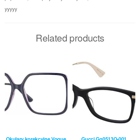
yyyyy
Related products
Okulary korekcyjne Vogue
Gucci Gg0513O-001