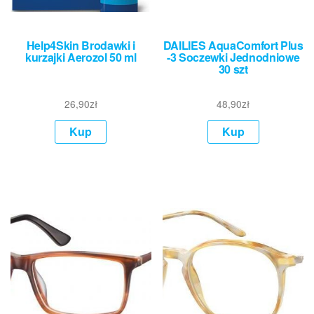
Help4Skin Brodawki i
DAILIES AquaComfort Plus
kurzajki Aerozol 50 ml
-3 Soczewki Jednodniowe
30 szt
26,90
zł
48,90
zł
Kup
Kup