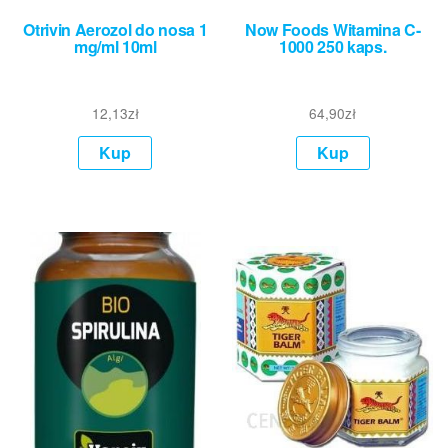
Otrivin Aerozol do nosa 1
Now Foods Witamina C-
mg/ml 10ml
1000 250 kaps.
12,13
zł
64,90
zł
Kup
Kup