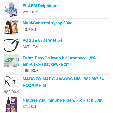
FLAEM Delphinus
282,06
zł
Multi-Sanostol syrop 300g
13,79
zł
VOGUE 5334 W44 54
307,17
zł
Fabre EasyGo kwas hialuronowy 1,8% 1
ampułko-strzykawka 2ml
195,00
zł
MARC BY MARC JACOBS MMJ 562 807 54
ROZMIAR M
480,00
zł
Natures Aid Immune Plus w kroplach 50ml
37,28
zł