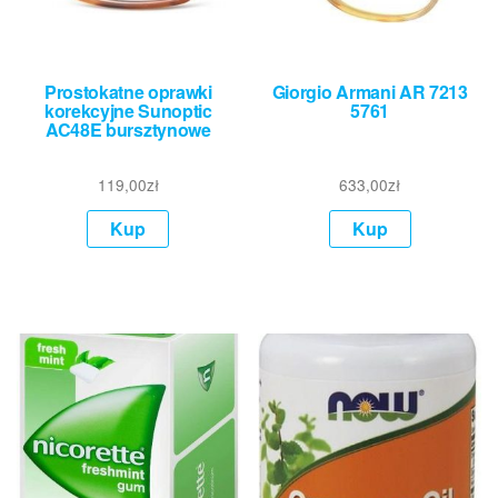
Prostokatne oprawki
Giorgio Armani AR 7213
korekcyjne Sunoptic
5761
AC48E bursztynowe
119,00
zł
633,00
zł
Kup
Kup