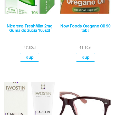
Nicorette FreshMint 2mg
Now Foods Oregano Oil 90
Guma do żucia 105szt
tabl.
47,80
zł
41,10
zł
Kup
Kup