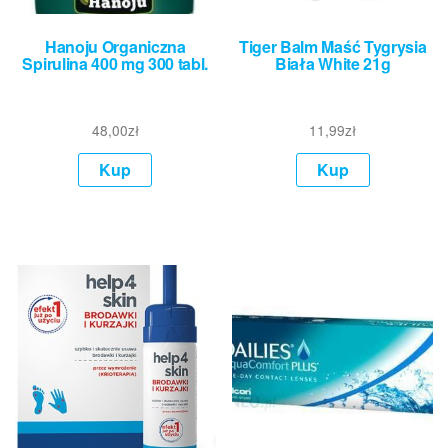
Hanoju Organiczna
Tiger Balm Maść Tygrysia
Spirulina 400 mg 300 tabl.
Biała White 21g
48,00
zł
11,99
zł
Kup
Kup