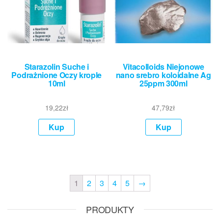
Starazolin Suche i
Vitacolloids Niejonowe
Podrażnione Oczy krople
nano srebro koloidalne Ag
10ml
25ppm 300ml
19,22
zł
47,79
zł
Kup
Kup
1
2
3
4
5
→
PRODUKTY