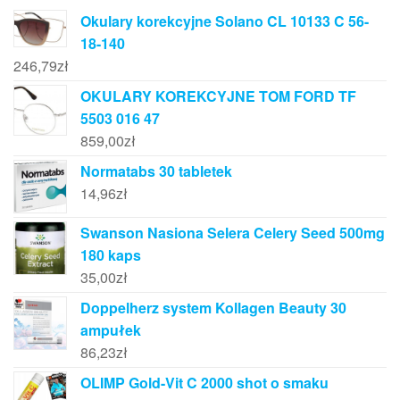
Okulary korekcyjne Solano CL 10133 C 56-
18-140
246,79
zł
OKULARY KOREKCYJNE TOM FORD TF
5503 016 47
859,00
zł
Normatabs 30 tabletek
14,96
zł
Swanson Nasiona Selera Celery Seed 500mg
180 kaps
35,00
zł
Doppelherz system Kollagen Beauty 30
ampułek
86,23
zł
OLIMP Gold-Vit C 2000 shot o smaku