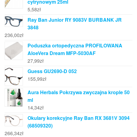
cytrynowym 25ml
5,58
zł
Ray Ban Junior RY 9083V BURBANK JR
3848
236,00
zł
Poduszka ortopedyczna PROFILOWANA
AloeVera Dream MFP-5030AF
27,99
zł
Guess GU2690-D 052
155,99
zł
Aura Herbals Pokrzywa zwyczajna krople 50
ml
14,34
zł
Okulary korekcyjne Ray Ban RX 3681V 3094
(68509320)
266,34
zł