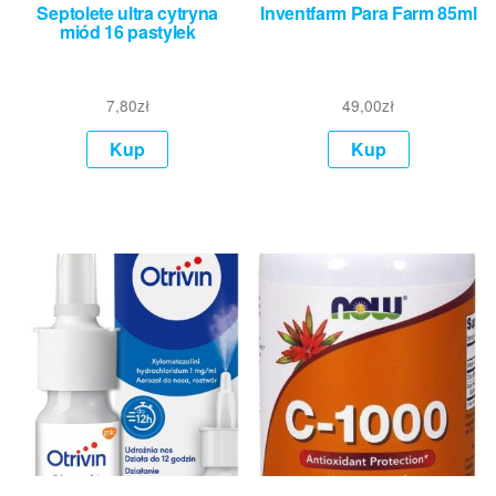
Septolete ultra cytryna
Inventfarm Para Farm 85ml
miód 16 pastylek
7,80
zł
49,00
zł
Kup
Kup