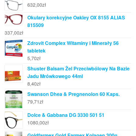
632,00
zł
Okulary korekcyjne Oakley OX 8155 ALIAS
815509
337,00
zł
Zdrovit Complex Witaminy i Minerały 56
tabletek
5,70
zł
Shuster Balsam Żel Przeciwbólowy Na Bazie
Jadu Mrówkowego 44ml
8,40
zł
Swanson Dhea & Pregnenolon 60 Kaps.
79,71
zł
Dolce & Gabbana DG 3330 501 51
1080,00
zł
Goldfarmex Gold Farmex Kolagen 300g