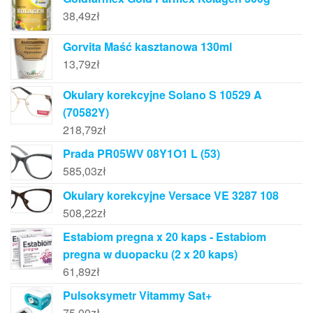
38,49
zł
Gorvita Maść kasztanowa 130ml
13,79
zł
Okulary korekcyjne Solano S 10529 A
(70582Y)
218,79
zł
Prada PR05WV 08Y1O1 L (53)
585,03
zł
Okulary korekcyjne Versace VE 3287 108
508,22
zł
Estabiom pregna x 20 kaps - Estabiom
pregna w duopacku (2 x 20 kaps)
61,89
zł
Pulsoksymetr Vitammy Sat+
75,00
zł