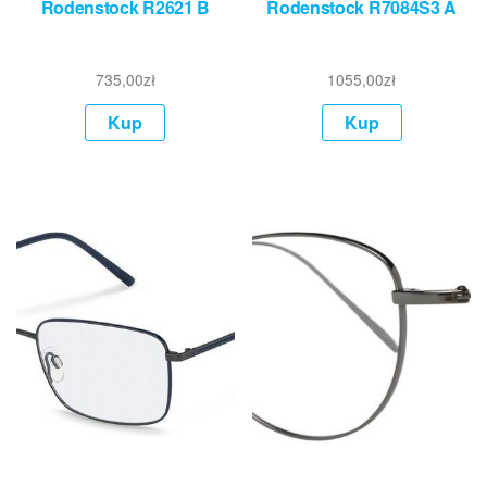
Rodenstock R2621 B
Rodenstock R7084S3 A
735,00
zł
1055,00
zł
Kup
Kup