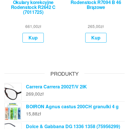
Okulary korekcyjne
Rodenstock R7094 B 46
Rodenstock R2642 C
Brązowe
(7011725)
661,00
zł
265,00
zł
Kup
Kup
PRODUKTY
Carrera Carrera 2002T/V 2IK
269,00
zł
BOIRON Agnus castus 200CH granulki 4 g
15,88
zł
Dolce & Gabbana DG 1336 1358 (75956299)