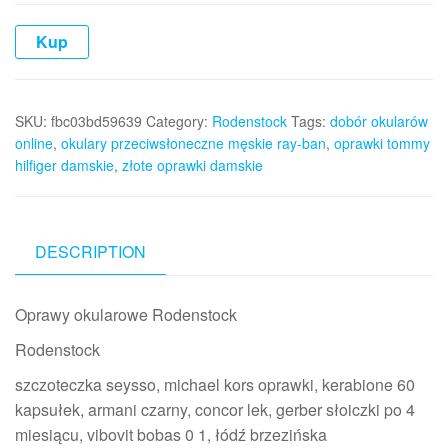
Kup
SKU:
fbc03bd59639
Category:
Rodenstock
Tags:
dobór okularów
online
,
okulary przeciwsłoneczne męskie ray-ban
,
oprawki tommy
hilfiger damskie
,
złote oprawki damskie
DESCRIPTION
Oprawy okularowe Rodenstock
Rodenstock
szczoteczka seysso, michael kors oprawki, kerabione 60
kapsułek, armani czarny, concor lek, gerber słoiczki po 4
miesiącu, vibovit bobas 0 1, łódź brzezińska