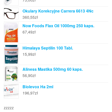
Okulary Korekcyjne Carrera 6613 4Nc
360,55
zł
Now Foods Flax Oil 1000mg 250 kaps.
67,49
zł
Himalaya Septilin 100 Tabl.
15,99
zł
Aliness Mastika 500mg 60 kaps.
56,90
zł
Biolevox Ha 2ml
196,97
zł
zzzzz