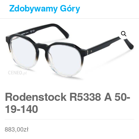
Przejdź
Zdobywamy Góry
do
treści
Rodenstock R5338 A 50-
19-140
883,00
zł