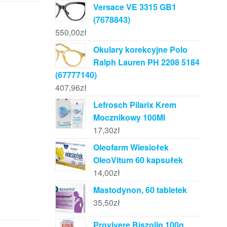
Versace VE 3315 GB1
(7678843)
550,00
zł
Okulary korekcyjne Polo
Ralph Lauren PH 2208 5184
(67777140)
407,96
zł
Lefrosch Pilarix Krem
Mocznikowy 100Ml
17,30
zł
Oleofarm Wiesiołek
OleoVitum 60 kapsułek
14,00
zł
Mastodynon, 60 tabletek
35,50
zł
Provivere Biszolin 100g