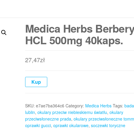
Medica Herbs Berber
HCL 500mg 40kaps.
27,47
zł
Kup
SKU:
e7ae7ba364c6
Category:
Medica Herbs
Tags:
bada
lublin
,
okulary przeciw niebieskiemu światłu
,
okulary
przeciwsłoneczne prada
,
okulary przeciwsłoneczne tommy
oprawki gucci
,
oprawki okularowe
,
soczewki toryczne