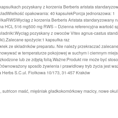
kapsułkach pozyskany z korzenia Berberis aristata standaryzo
adWielkość opakowania: 40 kapsułekPorcja jednorazowa: 1
ułkaRWSWyciąg z korzenia Berberis Aristata standaryzowany n
na HCL 516 mg500 mg RWS – Dzienna referencyjna wartość s
aSkładniki:Wyciąg pozyskany z owoców Vitex agnus-castus stan
ki).Zalecane spożycie:1 kapsułka raz
iek ze składników preparatu. Nie należy przekraczać zalecane
chowywać w temperaturze pokojowej w suchym i ciemnym miejsc
szkodzone lub ze zdjętą folią.Ważne:Produkt nie może być stos
 Zrównoważony sposób żywienia i prawidłowy tryb życia jest wa
 Herbs S.C.ul. Fiołkowa 10/173, 31-457 Kraków
n, sutricon maść, mięśniak gładkokomórkowy macicy, nowe okul