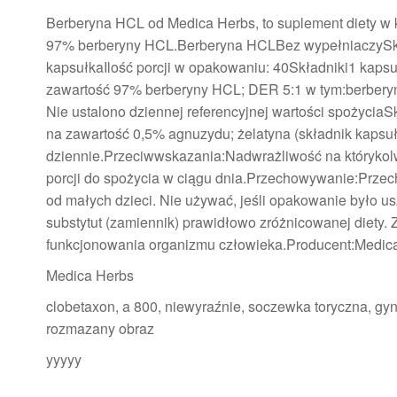
Berberyna HCL od Medica Herbs, to suplement diety w 
97% berberyny HCL.Berberyna HCLBez wypełniaczySkł
kapsułkaIlość porcji w opakowaniu: 40Składniki1 kaps
zawartość 97% berberyny HCL; DER 5:1 w tym:berbery
Nie ustalono dziennej referencyjnej wartości spożyci
na zawartość 0,5% agnuzydu; żelatyna (składnik kapsuł
dziennie.Przeciwwskazania:Nadwrażliwość na którykolw
porcji do spożycia w ciągu dnia.Przechowywanie:Prze
od małych dzieci. Nie używać, jeśli opakowanie było u
substytut (zamiennik) prawidłowo zróżnicowanej diety.
funkcjonowania organizmu człowieka.Producent:Medica
Medica Herbs
clobetaxon, a 800, niewyraźnie, soczewka toryczna, gy
rozmazany obraz
yyyyy