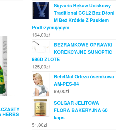
Sigvaris Rękaw Uciskowy
Traditional CCL2 Bez Dłoni
M Beż Krótkie Z Paskiem
Podtrzymującym
164,00
zł
BEZRAMKOWE OPRAWKI
KOREKCYJNE SUNOPTIC
986D ZLOTE
125,00
zł
Reh4Mat Orteza ósemkowa
AM-PES-04
89,00
zł
SOLGAR JELITOWA
LCZASTY
FLORA BAKERYJNA 60
CA HERBS
kaps
51,80
zł