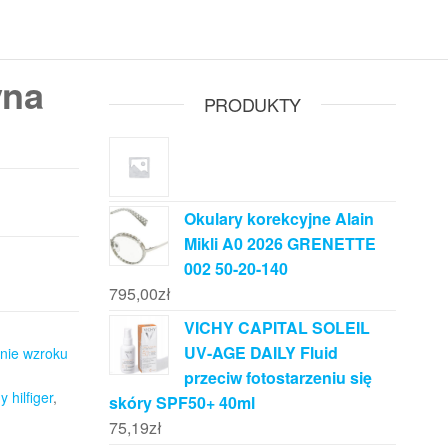
yna
PRODUKTY
Okulary korekcyjne Alain
Mikli A0 2026 GRENETTE
002 50-20-140
795,00
zł
VICHY CAPITAL SOLEIL
UV-AGE DAILY Fluid
nie wzroku
przeciw fotostarzeniu się
 hilfiger
,
skóry SPF50+ 40ml
75,19
zł