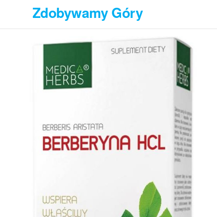
Przejdź
Zdobywamy Góry
do
treści