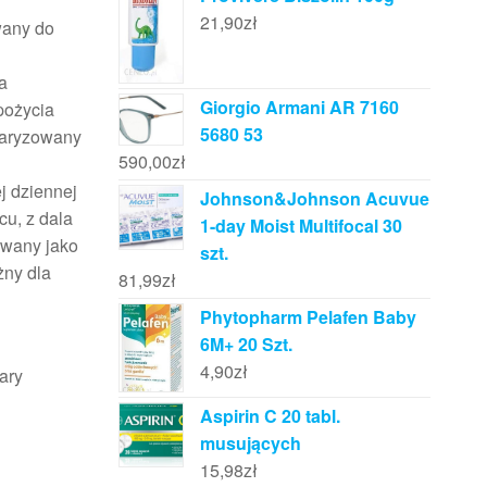
21,90
zł
wany do
a
Giorgio Armani AR 7160
pożycia
5680 53
daryzowany
590,00
zł
j dziennej
Johnson&Johnson Acuvue
u, z dala
1-day Moist Multifocal 30
owany jako
szt.
żny dla
81,99
zł
Phytopharm Pelafen Baby
6M+ 20 Szt.
4,90
zł
ary
Aspirin C 20 tabl.
musujących
15,98
zł