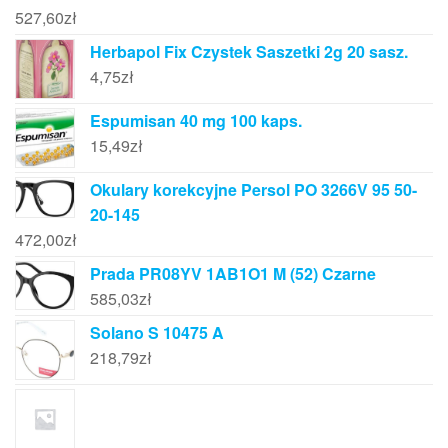
527,60
zł
Herbapol Fix Czystek Saszetki 2g 20 sasz.
4,75
zł
Espumisan 40 mg 100 kaps.
15,49
zł
Okulary korekcyjne Persol PO 3266V 95 50-
20-145
472,00
zł
Prada PR08YV 1AB1O1 M (52) Czarne
585,03
zł
Solano S 10475 A
218,79
zł