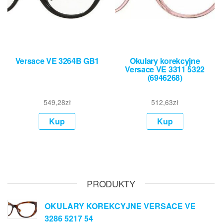
Versace VE 3264B GB1
Okulary korekcyjne
Versace VE 3311 5322
(6946268)
549,28
zł
512,63
zł
Kup
Kup
PRODUKTY
OKULARY KOREKCYJNE VERSACE VE
3286 5217 54