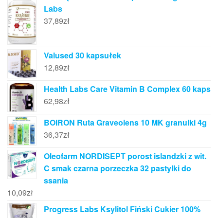
Labs
37,89
zł
Valused 30 kapsułek
12,89
zł
Health Labs Care Vitamin B Complex 60 kaps
62,98
zł
BOIRON Ruta Graveolens 10 MK granulki 4g
36,37
zł
Oleofarm NORDISEPT porost islandzki z wit.
C smak czarna porzeczka 32 pastylki do
ssania
10,09
zł
Progress Labs Ksylitol Fiński Cukier 100%