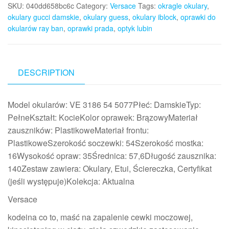
SKU:
040dd658bc6c
Category:
Versace
Tags:
okragle okulary
,
okulary gucci damskie
,
okulary guess
,
okulary iblock
,
oprawki do
okularów ray ban
,
oprawki prada
,
optyk lubin
DESCRIPTION
Model okularów: VE 3186 54 5077Płeć: DamskieTyp:
PełneKształt: KocieKolor oprawek: BrązowyMateriał
zauszników: PlastikoweMateriał frontu:
PlastikoweSzerokość soczewki: 54Szerokość mostka:
16Wysokość opraw: 35Średnica: 57,6Długość zausznika:
140Zestaw zawiera: Okulary, Etui, Ściereczka, Certyfikat
(jeśli występuje)Kolekcja: Aktualna
Versace
kodeina co to, maść na zapalenie cewki moczowej,