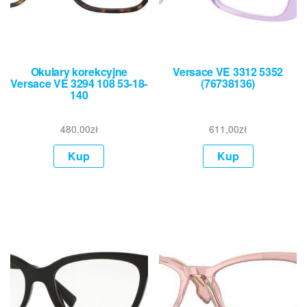
Okulary korekcyjne
Versace VE 3312 5352
Versace VE 3294 108 53-18-
(76738136)
140
480,00
zł
611,00
zł
Kup
Kup