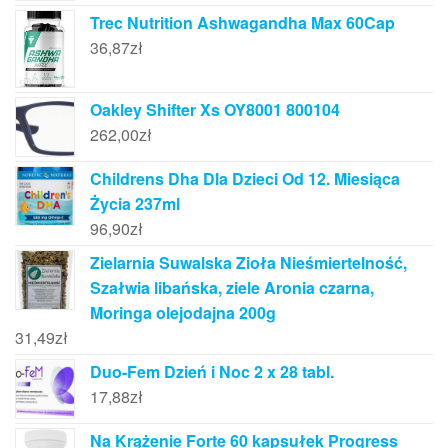
Trec Nutrition Ashwagandha Max 60Cap
36,87
zł
Oakley Shifter Xs OY8001 800104
262,00
zł
Childrens Dha Dla Dzieci Od 12. Miesiąca
Życia 237ml
96,90
zł
Zielarnia Suwalska Zioła Nieśmiertelność,
Szałwia libańska, ziele Aronia czarna,
Moringa olejodajna 200g
31,49
zł
Duo-Fem Dzień i Noc 2 x 28 tabl.
17,88
zł
Na Krążenie Forte 60 kapsułek Progress