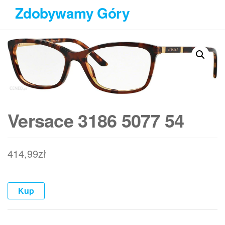
Przejdź
Zdobywamy Góry
do
treści
Versace 3186 5077 54
414,99
zł
Kup