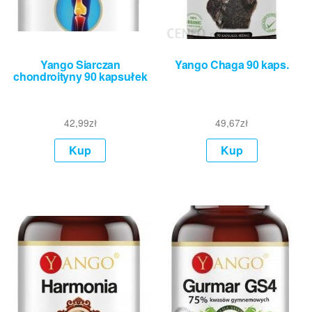
Yango Siarczan
Yango Chaga 90 kaps.
chondroityny 90 kapsułek
42,99
zł
49,67
zł
Kup
Kup