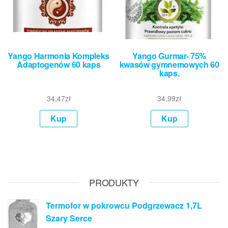
Yango Harmonia Kompleks
Yango Gurmar- 75%
Adaptogenów 60 kaps
kwasów gymnemowych 60
kaps.
34,47
zł
34,99
zł
Kup
Kup
PRODUKTY
Termofor w pokrowcu Podgrzewacz 1,7L
Szary Serce