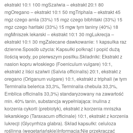
ekstrakt 10:1 100 mgSzałwia – ekstrakt 20:1 80
mgOregano – ekstrakt 10:1 50 mgTriphala – ekstrakt 45
mgz czego amla (33%) 15 mgz czego bibhitaki (33%) 15
mgz czego haritaki (33%) 15 mgw tym taniny (40%) 18
mgMniszek lekarski – ekstrakt 10:1 30 mgLukrecja –
ekstrakt 10:1 30 mgZalecane dawkowanie: 1 kapsułka raz
dzienne.Sposób użycia: Kapsułki połknąć i popić dużą
ilością wody, po pierwszym posiłku.Składniki: Ekstrakt z
nasion kopru włoskiego (Foeniculum vulgare) 10:1,
ekstrakt z liści szałwii (Salvia officinalis) 20:1, ekstrakt z
oregano (Origanum vulgare) 10:1, ekstrakt z triphali (w tym
Terminalia belerica 33,3%, Terminalia chebula 33,3%,
Emblica officinalis 33,3%) standaryzowany na zawartość
min. 40% tanin, substancja wypełniająca: inulina z
korzenia cykorii (prebiotyk), ekstrakt z korzenia mniszka
lekarskiego (Taraxacum officinale) 10:1, ekstrakt z korzenia
lukrecji (Glycyrrhiza glabra). Skład kapsułki: celuloza
roślinna (wegetariańskie)Informacja:Nie przekraczać