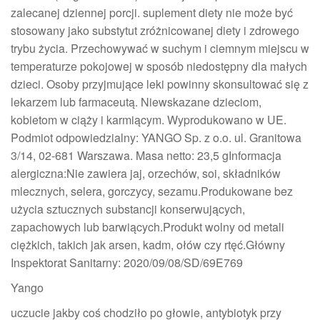
zalecanej dziennej porcji. suplement diety nie może być
stosowany jako substytut zróżnicowanej diety i zdrowego
trybu życia. Przechowywać w suchym i ciemnym miejscu w
temperaturze pokojowej w sposób niedostępny dla małych
dzieci. Osoby przyjmujące leki powinny skonsultować się z
lekarzem lub farmaceutą. Niewskazane dzieciom,
kobietom w ciąży i karmiącym. Wyprodukowano w UE.
Podmiot odpowiedzialny: YANGO Sp. z o.o. ul. Granitowa
3/14, 02-681 Warszawa. Masa netto: 23,5 gInformacja
alergiczna:Nie zawiera jaj, orzechów, soi, składników
mlecznych, selera, gorczycy, sezamu.Produkowane bez
użycia sztucznych substancji konserwujących,
zapachowych lub barwiących.Produkt wolny od metali
ciężkich, takich jak arsen, kadm, ołów czy rtęć.Główny
Inspektorat Sanitarny: 2020/09/08/SD/69E769
Yango
uczucie jakby coś chodziło po głowie, antybiotyk przy