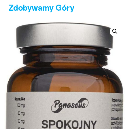
Przejdź
Zdobywamy Góry
do
treści