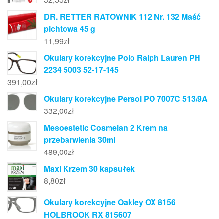
DR. RETTER RATOWNIK 112 Nr. 132 Maść
pichtowa 45 g
11,99
zł
Okulary korekcyjne Polo Ralph Lauren PH
2234 5003 52-17-145
391,00
zł
Okulary korekcyjne Persol PO 7007C 513/9A
332,00
zł
Mesoestetic Cosmelan 2 Krem na
przebarwienia 30ml
489,00
zł
Maxi Krzem 30 kapsułek
8,80
zł
Okulary korekcyjne Oakley OX 8156
HOLBROOK RX 815607