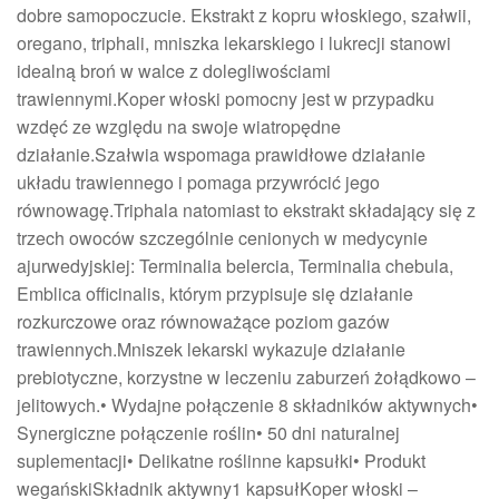
dobre samopoczucie. Ekstrakt z kopru włoskiego, szałwii,
oregano, triphali, mniszka lekarskiego i lukrecji stanowi
idealną broń w walce z dolegliwościami
trawiennymi.Koper włoski pomocny jest w przypadku
wzdęć ze względu na swoje wiatropędne
działanie.Szałwia wspomaga prawidłowe działanie
układu trawiennego i pomaga przywrócić jego
równowagę.Triphala natomiast to ekstrakt składający się z
trzech owoców szczególnie cenionych w medycynie
ajurwedyjskiej: Terminalia belercia, Terminalia chebula,
Emblica officinalis, którym przypisuje się działanie
rozkurczowe oraz równoważące poziom gazów
trawiennych.Mniszek lekarski wykazuje działanie
prebiotyczne, korzystne w leczeniu zaburzeń żołądkowo –
jelitowych.• Wydajne połączenie 8 składników aktywnych•
Synergiczne połączenie roślin• 50 dni naturalnej
suplementacji• Delikatne roślinne kapsułki• Produkt
wegańskiSkładnik aktywny1 kapsułKoper włoski –