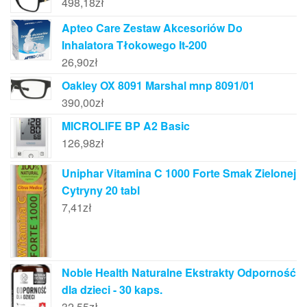
498,18
zł
Apteo Care Zestaw Akcesoriów Do
Inhalatora Tłokowego It-200
26,90
zł
Oakley OX 8091 Marshal mnp 8091/01
390,00
zł
MICROLIFE BP A2 Basic
126,98
zł
Uniphar Vitamina C 1000 Forte Smak Zielonej
Cytryny 20 tabl
7,41
zł
Noble Health Naturalne Ekstrakty Odporność
dla dzieci - 30 kaps.
32,55
zł