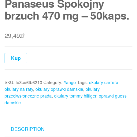
Panaseus Spokojny
brzuch 470 mg – 50kaps.
29,49
zł
Kup
SKU:
fe3ce6fb6210
Category:
Yango
Tags:
okulary carrera
,
okulary na raty
,
okulary oprawki damskie
,
okulary
przeciwsłoneczne prada
,
okulary tommy hilfiger
,
oprawki guess
damskie
DESCRIPTION