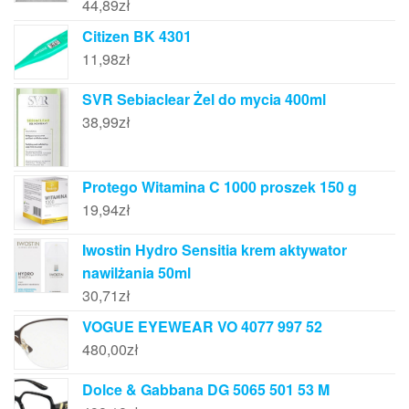
44,89
zł
Citizen BK 4301
11,98
zł
SVR Sebiaclear Żel do mycia 400ml
38,99
zł
Protego Witamina C 1000 proszek 150 g
19,94
zł
Iwostin Hydro Sensitia krem aktywator
nawilżania 50ml
30,71
zł
VOGUE EYEWEAR VO 4077 997 52
480,00
zł
Dolce & Gabbana DG 5065 501 53 M