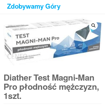
Przejdź
Zdobywamy Góry
do
treści
Diather Test Magni-Man
Pro płodność mężczyzn,
1szt.