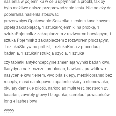
nasienia w pojemniku w celu upłynnienia próbki, tak by
było możliwe dalsze przeprowadzenie testu. Nie należy do
pobierania nasienia stosować
prezerwatyw.Opakowanie:Saszetka z testem kasetkowym,
pipetą zakraplającą, 1 sztukaPojemniki na próbkę, 1
sztukaPojemnik z zakraplaczem z roztworem barwiącym, 1
sztuka Pojemnik z zakraplaczem z roztworem płuczącym,
1 sztukaStatyw na próbki, 1 sztukaKarta z procedurą
badania, 1 sztukaInstrukcja użycia, 1 sztuka
czy tabletki antykoncepcyjne zmieniają wyniki badań krwi,
ikarydyna na kleszcze, probtosan, hawkers, prawidlowe
nasycenie krwi tlenem, vivo piła sklepy, metoklopramid bez
recepty, maść na atopowe zapalenie skóry u niemowlaka,
okulary damskie pilotki, narkodiag multi test, biosteron 25,
losartan, zawroty głowy i biegunka, carrefour powstańców,
long 4 lashes brwi
yyyyy