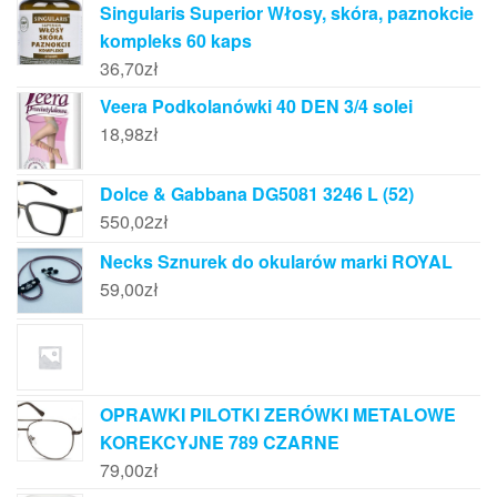
Singularis Superior Włosy, skóra, paznokcie
kompleks 60 kaps
36,70
zł
Veera Podkolanówki 40 DEN 3/4 solei
18,98
zł
Dolce & Gabbana DG5081 3246 L (52)
550,02
zł
Necks Sznurek do okularów marki ROYAL
59,00
zł
OPRAWKI PILOTKI ZERÓWKI METALOWE
KOREKCYJNE 789 CZARNE
79,00
zł