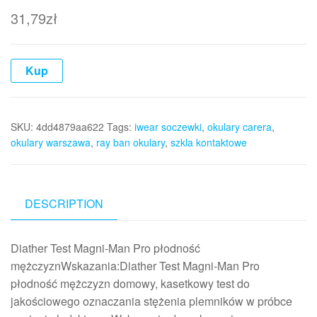
31,79
zł
Kup
SKU:
4dd4879aa622
Tags:
iwear soczewki
,
okulary carera
,
okulary warszawa
,
ray ban okulary
,
szkla kontaktowe
DESCRIPTION
Diather Test Magni-Man Pro płodność
mężczyznWskazania:Diather Test Magni-Man Pro
płodność mężczyzn domowy, kasetkowy test do
jakościowego oznaczania stężenia plemników w próbce