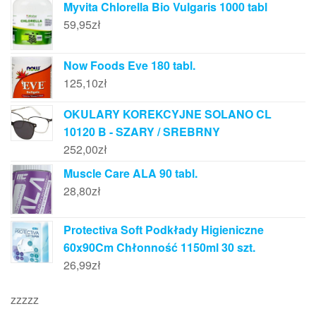
Myvita Chlorella Bio Vulgaris 1000 tabl
59,95
zł
Now Foods Eve 180 tabl.
125,10
zł
OKULARY KOREKCYJNE SOLANO CL
10120 B - SZARY / SREBRNY
252,00
zł
Muscle Care ALA 90 tabl.
28,80
zł
Protectiva Soft Podkłady Higieniczne
60x90Cm Chłonność 1150ml 30 szt.
26,99
zł
zzzzz