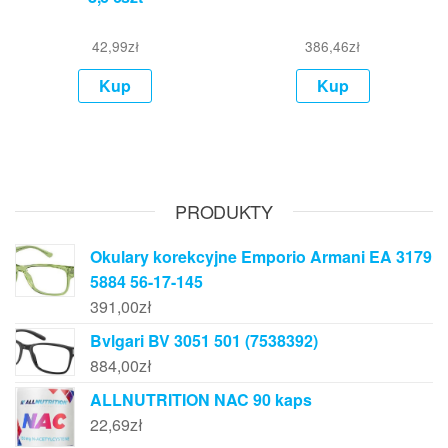
42,99
zł
386,46
zł
Kup
Kup
PRODUKTY
Okulary korekcyjne Emporio Armani EA 3179
5884 56-17-145
391,00
zł
Bvlgari BV 3051 501 (7538392)
884,00
zł
ALLNUTRITION NAC 90 kaps
22,69
zł