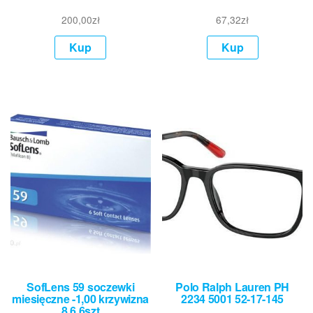
200,00
zł
67,32
zł
Kup
Kup
SofLens 59 soczewki
Polo Ralph Lauren PH
miesięczne -1,00 krzywizna
2234 5001 52-17-145
8,6 6szt