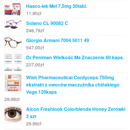
Hasco-lek Mel 7,5mg 30tabl.
11,90
zł
Solano CL 90082 C
246,79
zł
Giorgio Armani 7004 5011 49
547,00
zł
Dr Peniman Wielkość Ma Znaczenie 60 kaps.
237,00
zł
Wish Pharmaceutical Cordyceps 750mg
ekstrakt z owoców maczużnika chińskiego
Vege 120kaps
29,98
zł
Alcon Freshlook Colorblends Honey Zerówki
2 szt
29,99
zł