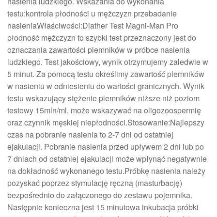
nasienia ludzkiego. Wskazania do wykonania
testu:kontrola płodności u mężczyzn przebadanie
nasieniaWłaściwości:Diather Test Magni-Man Pro
płodność mężczyzn to szybki test przeznaczony jest do
oznaczania zawartości plemników w próbce nasienia
ludzkiego. Test jakościowy, wynik otrzymujemy zaledwie w
5 minut. Za pomocą testu określimy zawartość plemników
w nasieniu w odniesieniu do wartości granicznych. Wynik
testu wskazujący stężenie plemników niższe niż poziom
testowy 15mln/ml, może wskazywać na oligozoospermię
oraz czynnik męskiej niepłodności.Stosowanie:Najlepszy
czas na pobranie nasienia to 2-7 dni od ostatniej
ejakulacji. Pobranie nasienia przed upływem 2 dni lub po
7 dniach od ostatniej ejakulacji może wpłynąć negatywnie
na dokładność wykonanego testu.Próbkę nasienia należy
pozyskać poprzez stymulację ręczną (masturbację)
bezpośrednio do załączonego do zestawu pojemnika.
Następnie konieczna jest 15 minutowa inkubacja próbki