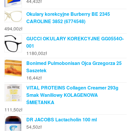
44,43
zł
Okulary korekcyjne Burberry BE 2345
CAROLINE 3852 (6774548)
494,00
zł
GUCCI OKULARY KOREKCYJNE GG0554O-
001
1180,00
zł
Bonimed Pulmobonisan Ojca Grzegorza 25
Saszetek
16,44
zł
VITAL PROTEINS Collagen Creamer 293g
Smak Waniliowy KOLAGENOWA
ŚMIETANKA
111,50
zł
DR JACOBS Lactacholin 100 ml
54,50
zł