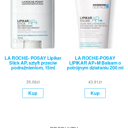
LA ROCHE- POSAY Lipikar
LA ROCHE-POSAY
Stick AP, sztyft przeciw
LIPIKAR AP+M Balsam o
podrażnieniom, 15ml
potrójnym działaniu 200 ml
35,06
zł
43,91
zł
Kup
Kup