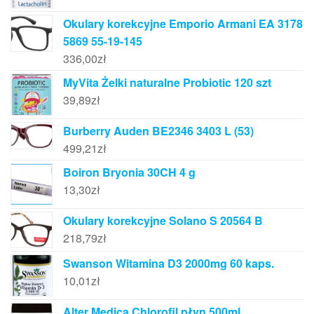
Okulary korekcyjne Emporio Armani EA 3178
5869 55-19-145
336,00
zł
MyVita Żelki naturalne Probiotic 120 szt
39,89
zł
Burberry Auden BE2346 3403 L (53)
499,21
zł
Boiron Bryonia 30CH 4 g
13,30
zł
Okulary korekcyjne Solano S 20564 B
218,79
zł
Swanson Witamina D3 2000mg 60 kaps.
10,01
zł
Alter Medica Chlorofil płyn 500ml