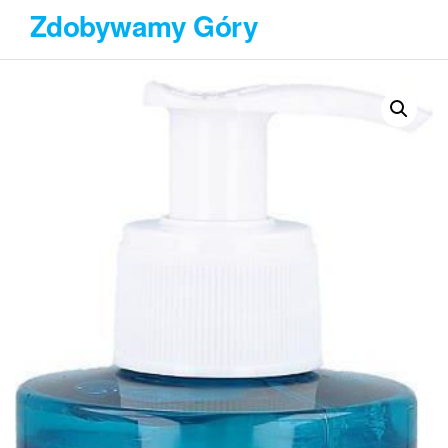
Przejdź
Zdobywamy Góry
do
treści