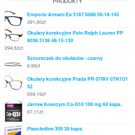
PRODUKTY
Emporio Armani Ea 3187 5088 56-18-145
391,00
zł
Okulary korekcyjne Polo Ralph Lauren PP
8036 3136 48-15-130
294,52
zł
Sznureczek do okularów - czarny
6,99
zł
Okulary korekcyjne Prada PR 07WV 07N1O1
52
559,19
zł
Jarrow Koenzym Co-Q10 100 mg 60 kaps.
67,11
zł
Piascledine 300 30 kaps.