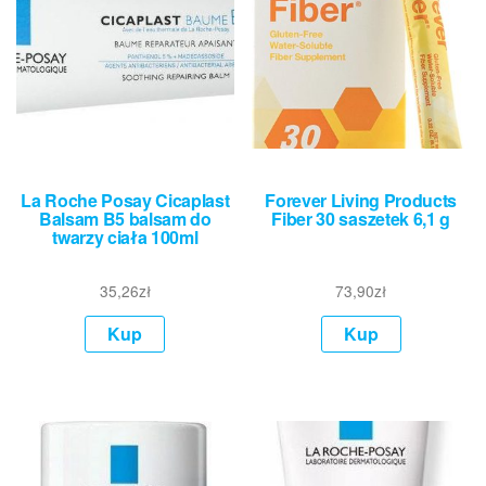
La Roche Posay Cicaplast
Forever Living Products
Balsam B5 balsam do
Fiber 30 saszetek 6,1 g
twarzy ciała 100ml
35,26
zł
73,90
zł
Kup
Kup