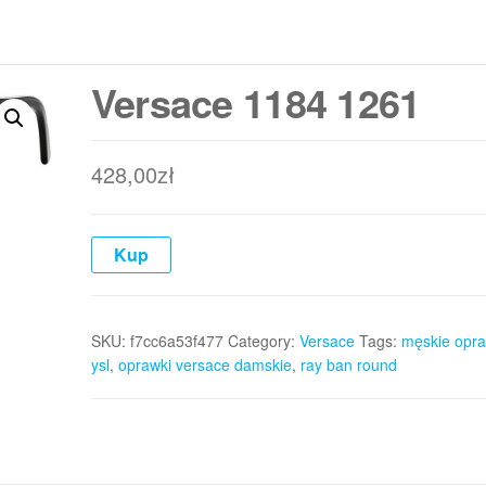
Versace 1184 1261
428,00
zł
Kup
SKU:
f7cc6a53f477
Category:
Versace
Tags:
męskie opra
ysl
,
oprawki versace damskie
,
ray ban round