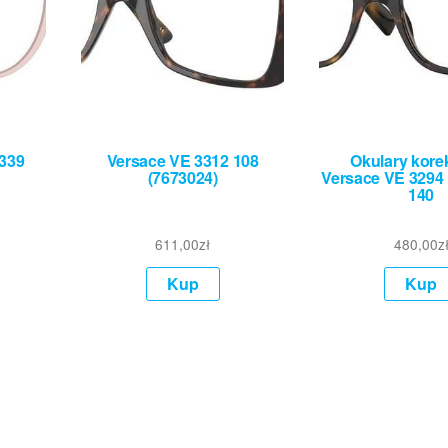
5339
Versace VE 3312 108
Okulary kore
(7673024)
Versace VE 3294 
140
611,00
zł
480,00
z
Kup
Kup