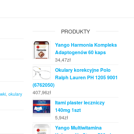
PRODUKTY
Yango Harmonia Kompleks
Adaptogenów 60 kaps
34,47
zł
Okulary korekcyjne Polo
Ralph Lauren PH 1205 9001
(6762050)
407,96
zł
wki
,
okulary
Itami plaster leczniczy
140mg 1szt
5,94
zł
Yango Multiwitamina