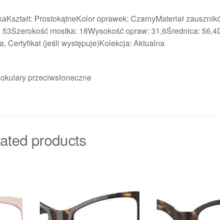
aKształt: ProstokątneKolor oprawek: CzarnyMateriał zausznik
: 53Szerokość mostka: 18Wysokość opraw: 31,6Średnica: 56,4
, Certyfikat (jeśli występuje)Kolekcja: Aktualna
ni okulary przeciwsłoneczne
ated products