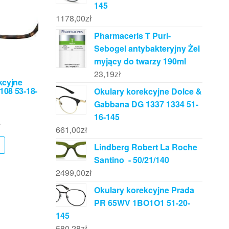
145
1178,00
zł
Pharmaceris T Puri-
Sebogel antybakteryjny Żel
myjący do twarzy 190ml
23,19
zł
kcyjne
108 53-18-
Okulary korekcyjne Dolce &
Gabbana DG 1337 1334 51-
16-145
ł
661,00
zł
Lindberg Robert La Roche
Santino - 50/21/140
2499,00
zł
Okulary korekcyjne Prada
PR 65WV 1BO1O1 51-20-
145
580,28
zł