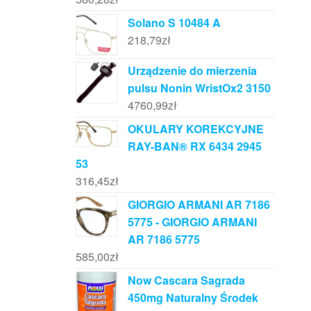
Solano S 10484 A
218,79
zł
Urządzenie do mierzenia
pulsu Nonin WristOx2 3150
4760,99
zł
OKULARY KOREKCYJNE
RAY-BAN® RX 6434 2945
53
316,45
zł
GIORGIO ARMANI AR 7186
5775 - GIORGIO ARMANI
AR 7186 5775
585,00
zł
Now Cascara Sagrada
450mg Naturalny Środek