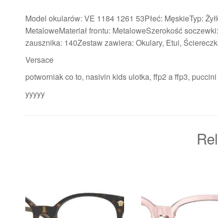
Model okularów: VE 1184 1261 53Płeć: MęskieTyp: Żyłk
MetaloweMateriał frontu: MetaloweSzerokość soczewki
zausznika: 140Zestaw zawiera: Okulary, Etui, Ściereczka
Versace
potworniak co to, nasivin kids ulotka, ffp2 a ffp3, pucci
yyyyy
Rel