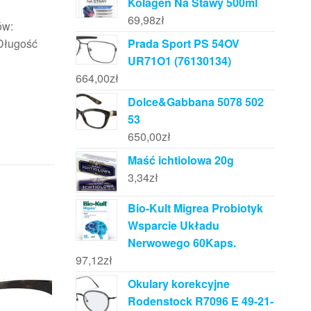
Kolagen Na Stawy 500ml
69,98
zł
ów:
Długość
Prada Sport PS 54OV
UR71O1 (76130134)
664,00
zł
Dolce&Gabbana 5078 502
53
650,00
zł
Maść ichtiolowa 20g
3,34
zł
Bio-Kult Migrea Probiotyk
Wsparcie Układu
Nerwowego 60Kaps.
97,12
zł
Okulary korekcyjne
Rodenstock R7096 E 49-21-