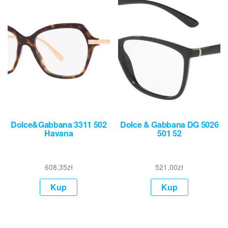
Dolce&Gabbana 3311 502
Dolce & Gabbana DG 5026
Havana
501 52
608,35
zł
521,00
zł
Kup
Kup