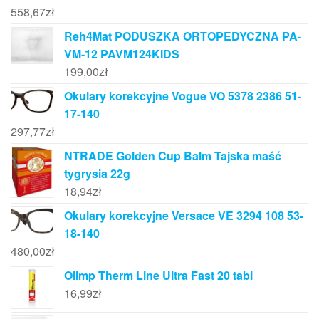
558,67
zł
Reh4Mat PODUSZKA ORTOPEDYCZNA PA-
VM-12 PAVM124KIDS
199,00
zł
Okulary korekcyjne Vogue VO 5378 2386 51-
17-140
297,77
zł
NTRADE Golden Cup Balm Tajska maść
tygrysia 22g
18,94
zł
Okulary korekcyjne Versace VE 3294 108 53-
18-140
480,00
zł
Olimp Therm Line Ultra Fast 20 tabl
16,99
zł