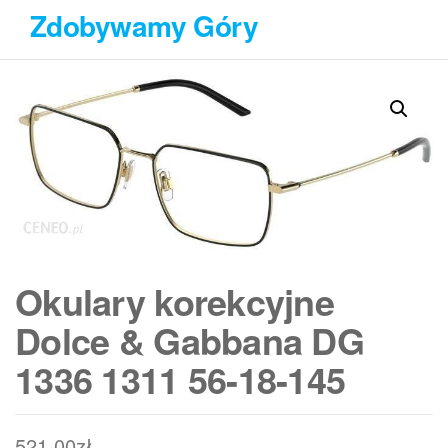
Przejdź
Zdobywamy Góry
do
treści
Okulary korekcyjne
Dolce & Gabbana DG
1336 1311 56-18-145
521,00
zł