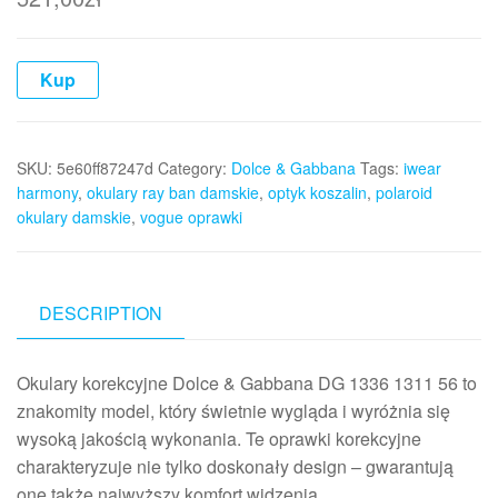
Kup
SKU:
5e60ff87247d
Category:
Dolce & Gabbana
Tags:
iwear
harmony
,
okulary ray ban damskie
,
optyk koszalin
,
polaroid
okulary damskie
,
vogue oprawki
DESCRIPTION
Okulary korekcyjne Dolce & Gabbana DG 1336 1311 56 to
znakomity model, który świetnie wygląda i wyróżnia się
wysoką jakością wykonania. Te oprawki korekcyjne
charakteryzuje nie tylko doskonały design – gwarantują
one także najwyższy komfort widzenia. …