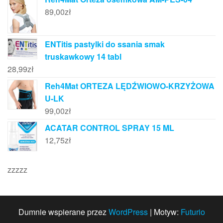
89,00
zł
ENTitis pastylki do ssania smak
truskawkowy 14 tabl
28,99
zł
Reh4Mat ORTEZA LĘDŹWIOWO-KRZYŻOWA
U-LK
99,00
zł
ACATAR CONTROL SPRAY 15 ML
12,75
zł
zzzzz
Dumnie wspierane przez
WordPress
|
Motyw:
Futurio