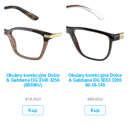
Okulary korekcyjne Dolce
Okulary korekcyjne Dolce
& Gabbana DG 3345 3256
& Gabbana DG 5053 3295
(68396U)
56-18-145
618,00
zł
488,00
zł
Kup
Kup