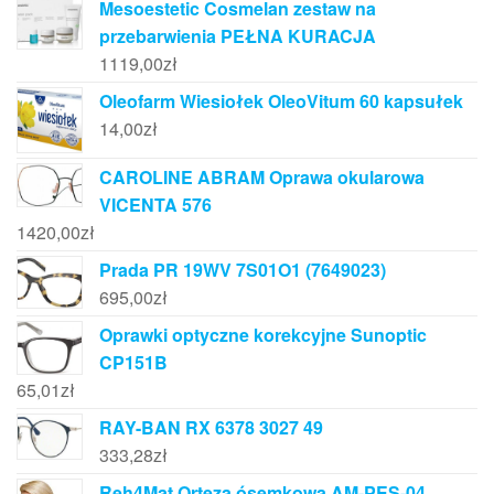
Mesoestetic Cosmelan zestaw na
przebarwienia PEŁNA KURACJA
1119,00
zł
Oleofarm Wiesiołek OleoVitum 60 kapsułek
14,00
zł
CAROLINE ABRAM Oprawa okularowa
VICENTA 576
1420,00
zł
Prada PR 19WV 7S01O1 (7649023)
695,00
zł
Oprawki optyczne korekcyjne Sunoptic
CP151B
65,01
zł
RAY-BAN RX 6378 3027 49
333,28
zł
Reh4Mat Orteza ósemkowa AM-PES-04