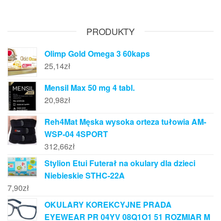
PRODUKTY
Olimp Gold Omega 3 60kaps
25,14
zł
Mensil Max 50 mg 4 tabl.
20,98
zł
Reh4Mat Męska wysoka orteza tułowia AM-
WSP-04 4SPORT
312,66
zł
Stylion Etui Futerał na okulary dla dzieci
Niebieskie STHC-22A
7,90
zł
OKULARY KOREKCYJNE PRADA
EYEWEAR PR 04YV 08Q1O1 51 ROZMIAR M