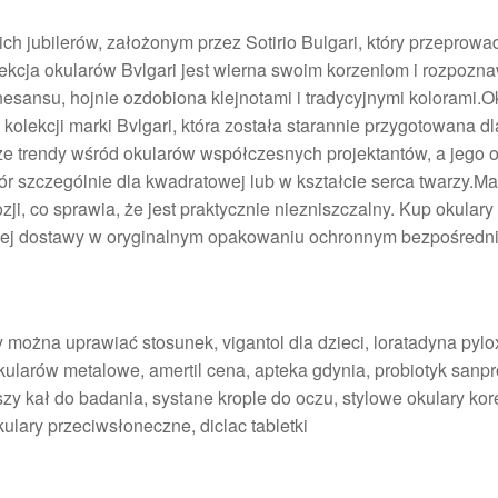
h jubilerów, założonym przez Sotirio Bulgari, który przeprowad
ekcja okularów Bvlgari jest wierna swoim korzeniom i rozpozn
esansu, hojnie ozdobiona klejnotami i tradycyjnymi kolorami.O
olekcji marki Bvlgari, która została starannie przygotowana dla
e trendy wśród okularów współczesnych projektantów, a jego o
r szczególnie dla kwadratowej lub w kształcie serca twarzy.Mat
zji, co sprawia, że jest praktycznie niezniszczalny. Kup okulary
atnej dostawy w oryginalnym opakowaniu ochronnym bezpośredn
 można uprawiać stosunek, vigantol dla dzieci, loratadyna pylox
kularów metalowe, amertil cena, apteka gdynia, probiotyk sanpr
zy kał do badania, systane krople do oczu, stylowe okulary kor
ulary przeciwsłoneczne, diclac tabletki