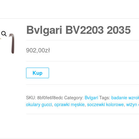
Bvlgari BV2203 2035
902,00
zł
Kup
SKU:
8bf0fe6f8edc
Category:
Bvlgari
Tags:
badanie wzro
okulary gucci
,
oprawki męskie
,
soczewki kolorowe
,
wiżyn 