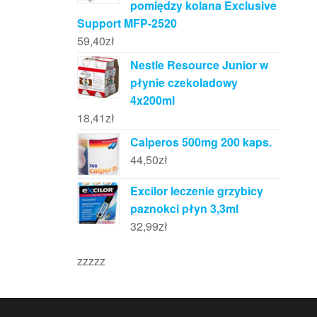
pomiędzy kolana Exclusive
Support MFP-2520
59,40
zł
Nestle Resource Junior w
płynie czekoladowy
4x200ml
18,41
zł
Calperos 500mg 200 kaps.
44,50
zł
Excilor leczenie grzybicy
paznokci płyn 3,3ml
32,99
zł
zzzzz