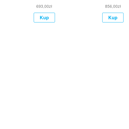
693,00
zł
856,00
zł
Kup
Kup