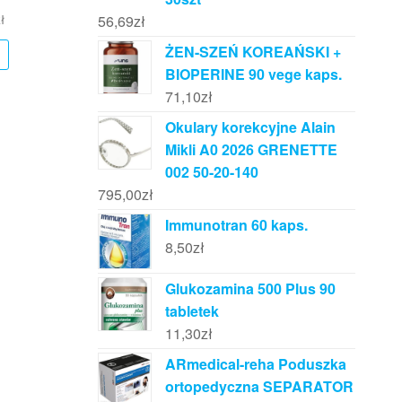
ł
56,69
zł
ŻEN-SZEŃ KOREAŃSKI +
BIOPERINE 90 vege kaps.
71,10
zł
Okulary korekcyjne Alain
Mikli A0 2026 GRENETTE
002 50-20-140
795,00
zł
Immunotran 60 kaps.
8,50
zł
Glukozamina 500 Plus 90
tabletek
11,30
zł
ARmedical-reha Poduszka
ortopedyczna SEPARATOR