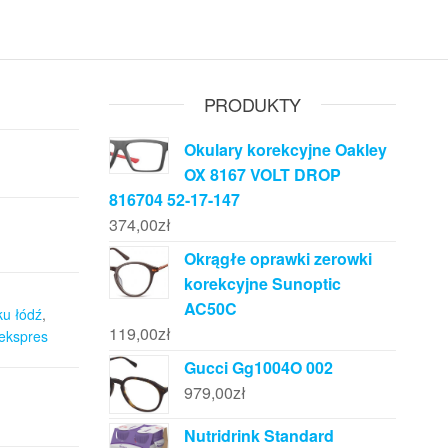
PRODUKTY
Okulary korekcyjne Oakley
OX 8167 VOLT DROP
816704 52-17-147
374,00
zł
Okrągłe oprawki zerowki
korekcyjne Sunoptic
AC50C
ku łódź
,
119,00
zł
ekspres
Gucci Gg1004O 002
979,00
zł
Nutridrink Standard