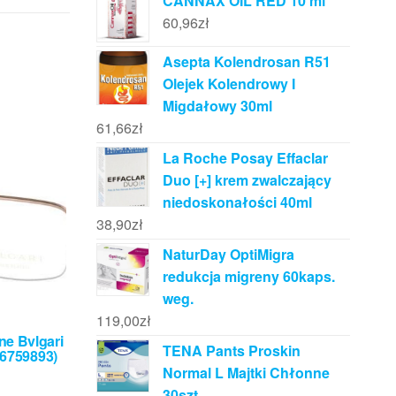
CANNAX OIL RED 10 ml
60,96
zł
Asepta Kolendrosan R51
Olejek Kolendrowy I
Migdałowy 30ml
61,66
zł
La Roche Posay Effaclar
Duo [+] krem zwalczający
niedoskonałości 40ml
38,90
zł
NaturDay OptiMigra
redukcja migreny 60kaps.
weg.
119,00
zł
ne Bvlgari
TENA Pants Proskin
(6759893)
Normal L Majtki Chłonne
30szt