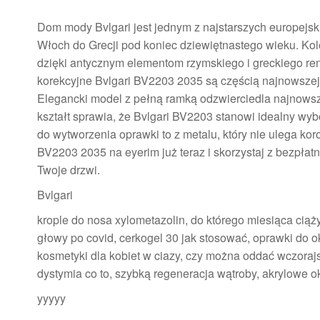
Dom mody Bvlgari jest jednym z najstarszych europejskic
Włoch do Grecji pod koniec dziewiętnastego wieku. Kol
dzięki antycznym elementom rzymskiego i greckiego ren
korekcyjne Bvlgari BV2203 2035 są częścią najnowszej k
Elegancki model z pełną ramką odzwierciedla najnowsz
kształt sprawia, że Bvlgari BV2203 stanowi idealny wybó
do wytworzenia oprawki to z metalu, który nie ulega koro
BV2203 2035 na eyerim już teraz i skorzystaj z bezpł
Twoje drzwi.
Bvlgari
krople do nosa xylometazolin, do którego miesiąca ciąży
głowy po covid, cerkogel 30 jak stosować, oprawki do o
kosmetyki dla kobiet w ciazy, czy można oddać wczorajs
dystymia co to, szybką regeneracja wątroby, akrylowe ok
yyyyy