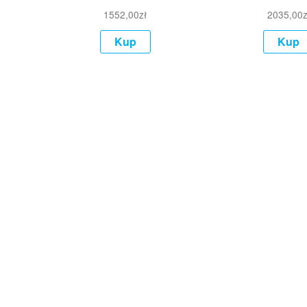
1552,00
zł
2035,00
z
Kup
Kup