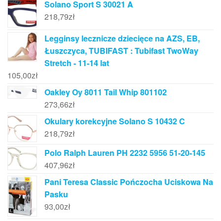
Solano Sport S 30021 A
218,79
zł
Legginsy lecznicze dziecięce na AZS, EB,
Łuszczyca, TUBIFAST : Tubifast TwoWay
Stretch - 11-14 lat
105,00
zł
Oakley Oy 8011 Tail Whip 801102
273,66
zł
Okulary korekcyjne Solano S 10432 C
218,79
zł
Polo Ralph Lauren PH 2232 5956 51-20-145
407,96
zł
Pani Teresa Classic Pończocha Uciskowa Na
Pasku
93,00
zł