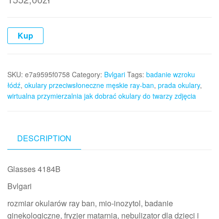
Kup
SKU:
e7a9595f0758
Category:
Bvlgari
Tags:
badanie wzroku
łódź
,
okulary przeciwsłoneczne męskie ray-ban
,
prada okulary
,
wirtualna przymierzalnia jak dobrać okulary do twarzy zdjęcia
DESCRIPTION
Glasses 4184B
Bvlgari
rozmiar okularów ray ban, mio-inozytol, badanie
ginekologiczne, fryzjer matarnia, nebulizator dla dzieci i