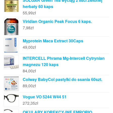
SOLGAR Green Tea wyciąg z liści zielonej
herbaty 60 kaps
55,99
zł
Viridian Organic Peak Focus 6 kaps.
7,98
zł
Myprotein Maca Extract 30Caps
49,00
zł
INTERCELL Phrama Mg-Intercell Cytrynian
magnezu 120 kaps
84,00
zł
Colway BabyCol pastylki do ssania 60szt.
89,00
zł
Vogue VO 5244 W44 51
272,35
zł
OKULARY KOREKCYJNE EMPORIO