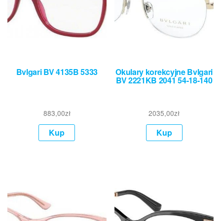
Bvlgari BV 4135B 5333
Okulary korekcyjne Bvlgari
BV 2221KB 2041 54-18-140
883,00
zł
2035,00
zł
Kup
Kup