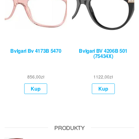
Bvlgari Bv 4173B 5470
Bvlgari BV 4206B 501
(75434X)
856,00
zł
1122,00
zł
Kup
Kup
PRODUKTY