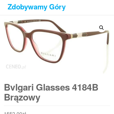
Przejdź
Zdobywamy Góry
do
treści
Bvlgari Glasses 4184B
Brązowy
1552,00
zł