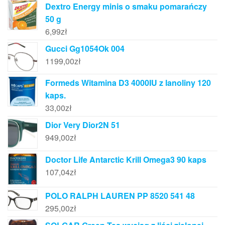
Dextro Energy minis o smaku pomarańczy
50 g
6,99
zł
Gucci Gg1054Ok 004
1199,00
zł
Formeds Witamina D3 4000IU z lanoliny 120
kaps.
33,00
zł
Dior Very Dior2N 51
949,00
zł
Doctor Life Antarctic Krill Omega3 90 kaps
107,04
zł
POLO RALPH LAUREN PP 8520 541 48
295,00
zł