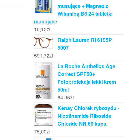
musujące + Magnez z
Witaminą B6 24 tabletki
musujące
10,10
zł
Ralph Lauren Rl 6195P
5007
591,72
zł
La Roche Anthelios Age
Correct SPF50+
Fotoprotekcja lekki krem
50ml
64,95
zł
Kenay Chlorek rybozydu -
Nicotinamide Riboside
Chloride NR 60 kaps.
75,00
zł