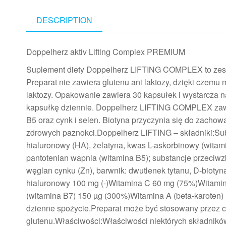
DESCRIPTION
Doppelherz aktiv Lifting Complex PREMIUM
Suplement diety Doppelherz LIFTING COMPLEX to zesta
Preparat nie zawiera glutenu ani laktozy, dzięki czemu
laktozy. Opakowanie zawiera 30 kapsułek i wystarcza n
kapsułkę dziennie. Doppelherz LIFTING COMPLEX zawi
B5 oraz cynk i selen. Biotyna przyczynia się do zach
zdrowych paznokci.Doppelherz LIFTING – składniki:Subs
hialuronowy (HA), żelatyna, kwas L-askorbinowy (witamina
pantotenian wapnia (witamina B5); substancje przeciw
węglan cynku (Zn), barwnik: dwutlenek tytanu, D-biotyn
hialuronowy 100 mg (-)Witamina C 60 mg (75%)Witami
(witamina B7) 150 µg (300%)Witamina A (beta-karoten
dzienne spożycie.Preparat może być stosowany przez ch
glutenu.Właściwości:Właściwości niektórych składnikó