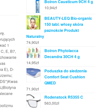
Boiron Causticum 9CH 4 g
10,94
zł
BEAUTY-LEQ Bio-organic
150 tabl. włosy skóra
paznokcie Produkt
rę.
Naturalny
erujących
74,90
zł
ować 1
Boiron Phytolacca
C, E, B7,
Decandra 30CH 4 g
zachowanie
14,95
zł
was
na E), D-
Poduszka do siedzenia
krzemu;
Comfort Seat Cushion
 (ZDS*)Kwas
QMED
%)Biotyna
71,90
zł
alecane
Rodenstock R5355 C
563,00
zł
abolizmu