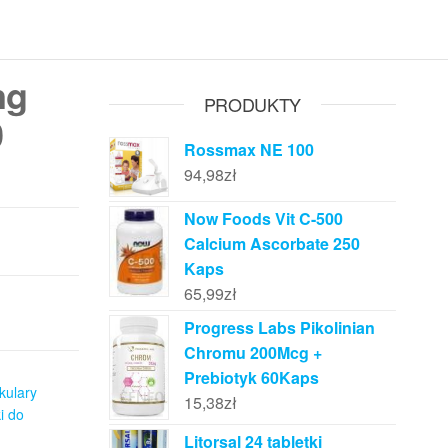
ng
PRODUKTY
0
Rossmax NE 100
94,98
zł
Now Foods Vit C-500
Calcium Ascorbate 250
Kaps
65,99
zł
Progress Labs Pikolinian
Chromu 200Mcg +
Prebiotyk 60Kaps
kulary
15,38
zł
i do
Litorsal 24 tabletki