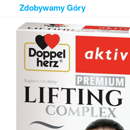
Przejdź
Zdobywamy Góry
do
treści