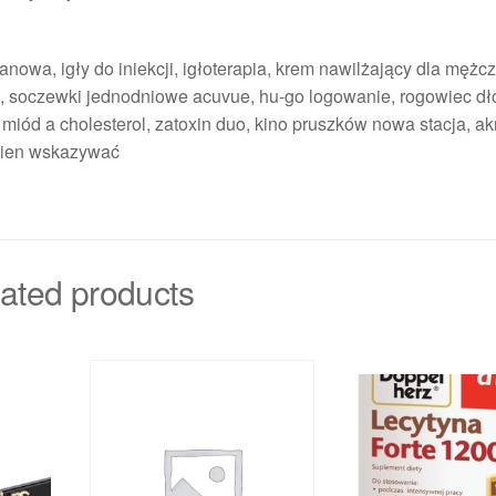
nowa, igły do iniekcji, igłoterapia, krem nawilżający dla mężcz
, soczewki jednodniowe acuvue, hu-go logowanie, rogowiec dło
 miód a cholesterol, zatoxin duo, kino pruszków nowa stacja, a
nien wskazywać
ated products