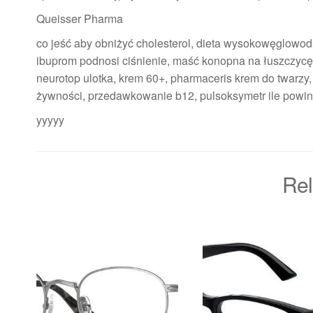
Queisser Pharma
co jeść aby obniżyć cholesterol, dieta wysokowęglowoda
ibuprom podnosi ciśnienie, maść konopna na łuszczycę
neurotop ulotka, krem 60+, pharmaceris krem do twarzy,
żywności, przedawkowanie b12, pulsoksymetr ile powi
yyyyy
Rel