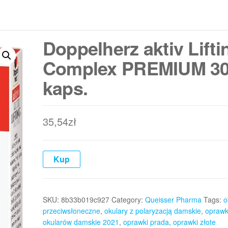
Doppelherz aktiv Lifti
Complex PREMIUM 3
kaps.
35,54
zł
Kup
SKU:
8b33b019c927
Category:
Queisser Pharma
Tags:
o
przeciwsłoneczne
,
okulary z polaryzacją damskie
,
oprawk
okularów damskie 2021
,
oprawki prada
,
oprawki złote