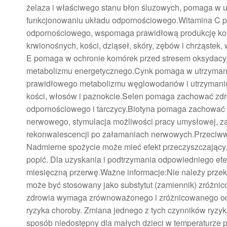
żelaza i właściwego stanu błon śluzowych, pomaga w u
funkcjonowaniu układu odpornościowego.Witamina C 
odpornościowego, wspomaga prawidłową produkcję ko
krwionośnych, kości, dziąseł, skóry, zębów i chrząst
E pomaga w ochronie komórek przed stresem oksydacy
metabolizmu energetycznego.Cynk pomaga w utrzyman
prawidłowego metabolizmu węglowodanów i utrzymaniu
kości, włosów i paznokcie.Selen pomaga zachować zdr
odpornościowego i tarczycy.Biotyna pomaga zachować
nerwowego, stymulacja możliwości pracy umysłowej, za
rekonwalescencji po załamaniach nerwowych.Przeciwws
Nadmierne spożycie może mieć efekt przeczyszczający.
popić. Dla uzyskania i podtrzymania odpowiedniego efe
miesięczną przerwę.Ważne informacje:Nie należy przekr
może być stosowany jako substytut (zamiennik) zróżnic
zdrowia wymaga zrównoważonego i zróżnicowanego odży
ryzyka choroby. Zmiana jednego z tych czynników ryz
sposób niedostępny dla małych dzieci w temperaturze 