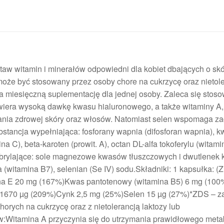
w witamin i minerałów odpowiedni dla kobiet dbających o skó
 może być stosowany przez osoby chore na cukrzycę oraz nietol
a miesięczną suplementację dla jednej osoby. Zaleca się stos
era wysoką dawkę kwasu hialuronowego, a także witaminy A, 
owania zdrowej skóry oraz włosów. Natomiast selen wspomaga 
tancja wypełniająca: fosforany wapnia (difosforan wapnia), k
 C), beta-karoten (prowit. A), octan DL-alfa tokoferylu (witami
zbrylające: sole magnezowe kwasów tłuszczowych i dwutlenek 
a (witamina B7), selenian (Se IV) sodu.Składniki: 1 kapsułka:
na E 20 mg (167%)Kwas pantotenowy (witamina B5) 6 mg (100
) 1670 µg (209%)Cynk 2,5 mg (25%)Selen 15 µg (27%)*ZDS – z
orych na cukrzycę oraz z nietolerancją laktozy lub
w:Witamina A przyczynia się do utrzymania prawidłowego met