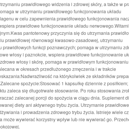
trzymaniu prawidłowego widzenia i zdrowej skóry, a także w 
pomaga w utrzymaniu prawidłowego funkcjonowania układu
lagenu w celu zapewnienia prawidłowego funkcjonowania nac
ek, wspiera prawidłowe funkcjonowanie układu nerwowego.Witam
jnym.Kwas pantotenowy przyczynia się do utrzymania prawidł
iu prawidłowej równowagi kwasowo-zasadowej, utrzymaniu
 prawidłowych funkcji poznawczych; pomaga w utrzymaniu z
owe włosy i paznokcie, wspiera prawidłowe funkcjonowanie u
 zdrowe włosy i skórę, pomaga w prawidłowym funkcjonowaniu
lecana w okresach przedłużonego zmęczenia i w trakcie
kazania:Nadwrażliwość na którykolwiek ze składników prepar
Zalecane spożycie:Stosować 1 kapsułkę dziennie z posiłkiem;
ktu zaleca się długotrwałe stosowanie. Po roku stosowania zro
aczać zalecanej porcji do spożycia w ciągu dnia. Suplement di
owanej diety ani aktywnego trybu życia. Utrzymanie prawidłow
wiania i prowadzenia zdrowego trybu życia. Istnieje wiele c
yka może wywierać korzystny wpływ lub nie wywierać go. Prze
pokojowej.