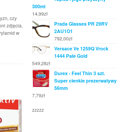
300ml
14,99
zł
yzn, czy
Prada Glasses PR 29RV
ni zdjęcia,
2AU1O1
krylamid w
792,00
zł
Versace Ve 1259Q Vrock
1444 Pale Gold
549,28
zł
Durex - Feel Thin 3 szt.
Super cienkie prezerwatywy
56mm
7,79
zł
zzzzz