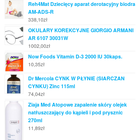
Reh4Mat Dziecięcy aparat derotacyjny biodra
AM-ADS-R
338,10
zł
OKULARY KOREKCYJNE GIORGIO ARMANI
AR 6107 30031W
1002,00
zł
Now Foods Vitamin D-3 2000 IU 30kaps.
10,35
zł
Dr Mercola CYNK W PŁYNIE (SIARCZAN
CYNKU) Zinc 115ml
74,04
zł
Ziaja Med Atopowe zapalenie skóry olejek
natłuszczający do kąpieli i pod prysznic
270ml
11,89
zł