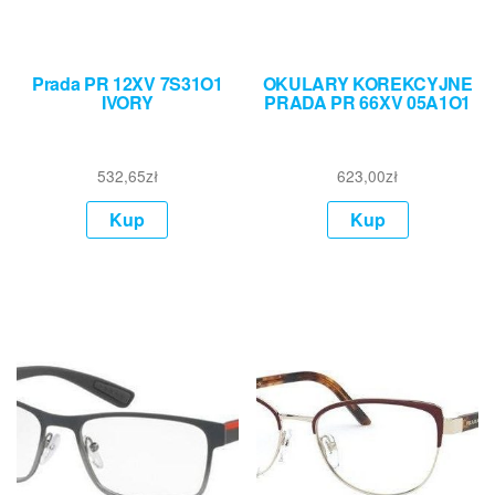
Prada PR 12XV 7S31O1
OKULARY KOREKCYJNE
IVORY
PRADA PR 66XV 05A1O1
532,65
zł
623,00
zł
Kup
Kup