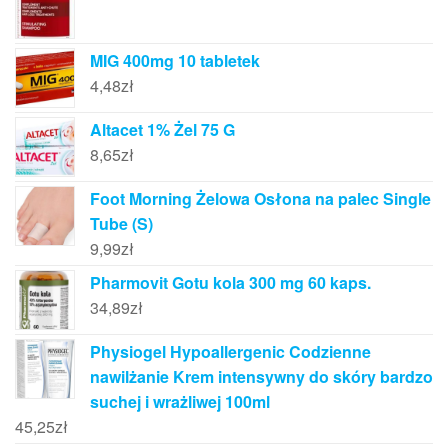
MIG 400mg 10 tabletek
4,48
zł
Altacet 1% Żel 75 G
8,65
zł
Foot Morning Żelowa Osłona na palec Single
Tube (S)
9,99
zł
Pharmovit Gotu kola 300 mg 60 kaps.
34,89
zł
Physiogel Hypoallergenic Codzienne
nawilżanie Krem intensywny do skóry bardzo
suchej i wrażliwej 100ml
45,25
zł