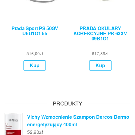
Prada Sport PS 50GV
PRADA OKULARY
U6U1O1 55
KOREKCYJNE PR 63XV
09B1O1
516,00
zł
617,86
zł
Kup
Kup
PRODUKTY
Vichy Wzmocnienie Szampon Dercos Dermo
energetyzujący 400ml
52,90
zł