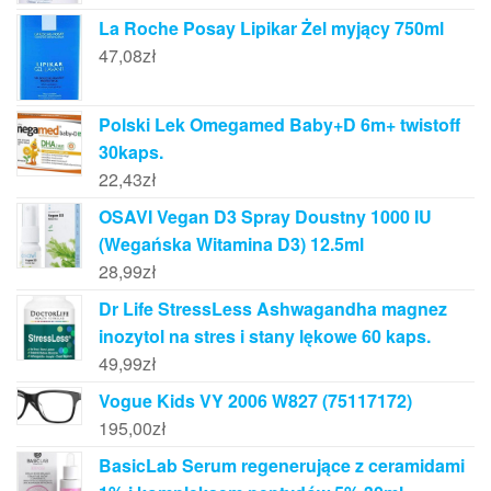
La Roche Posay Lipikar Żel myjący 750ml
47,08
zł
Polski Lek Omegamed Baby+D 6m+ twistoff
30kaps.
22,43
zł
OSAVI Vegan D3 Spray Doustny 1000 IU
(Wegańska Witamina D3) 12.5ml
28,99
zł
Dr Life StressLess Ashwagandha magnez
inozytol na stres i stany lękowe 60 kaps.
49,99
zł
Vogue Kids VY 2006 W827 (75117172)
195,00
zł
BasicLab Serum regenerujące z ceramidami