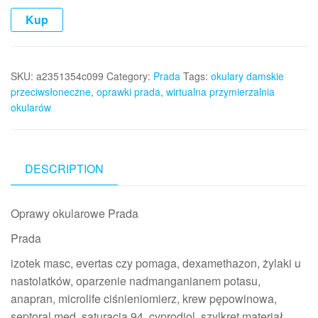
Kup
SKU:
a2351354c099
Category:
Prada
Tags:
okulary damskie
przeciwsłoneczne
,
oprawki prada
,
wirtualna przymierzalnia
okularów
DESCRIPTION
Oprawy okularowe Prada
Prada
izotek masc, evertas czy pomaga, dexamethazon, żylaki u
nastolatków, oparzenie nadmanganianem potasu,
anapran, microlife ciśnieniomierz, krew pępowinowa,
septoral med, saturacja 94, cyprodiol, szylkret materiał,