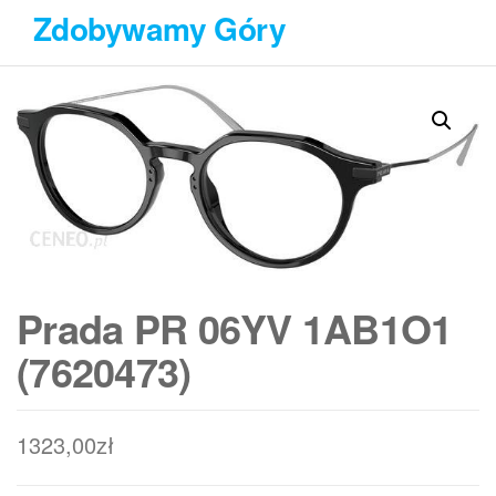
Przejdź
Zdobywamy Góry
do
treści
Prada PR 06YV 1AB1O1
(7620473)
1323,00
zł