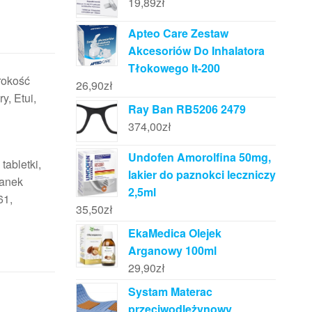
19,89
zł
Apteo Care Zestaw
Akcesoriów Do Inhalatora
Tłokowego It-200
rokość
26,90
zł
, Etui,
Ray Ban RB5206 2479
374,00
zł
Undofen Amorolfina 50mg,
tabletki,
lakier do paznokci leczniczy
ianek
2,5ml
61,
35,50
zł
EkaMedica Olejek
Arganowy 100ml
29,90
zł
Systam Materac
przeciwodleżynowy