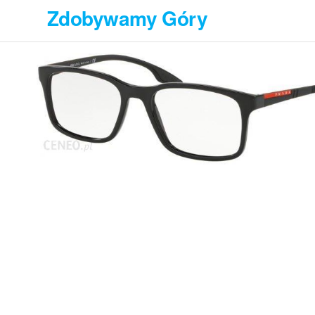
Przejdź
Zdobywamy Góry
do
treści