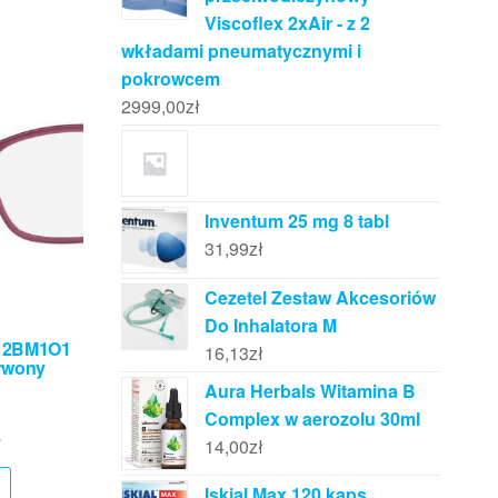
Viscoflex 2xAir - z 2
wkładami pneumatycznymi i
pokrowcem
2999,00
zł
Inventum 25 mg 8 tabl
31,99
zł
Cezetel Zestaw Akcesoriów
Do Inhalatora M
V 2BM1O1
16,13
zł
rwony
Aura Herbals Witamina B
Complex w aerozolu 30ml
ł
14,00
zł
Iskial Max 120 kaps.