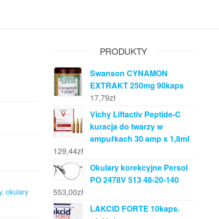
PRODUKTY
Swanson CYNAMON
EXTRAKT 250mg 90kaps
17,79
zł
Vichy Liftactiv Peptide-C
kuracja do twarzy w
ampułkach 30 amp x 1,8ml
129,44
zł
Okulary korekcyjne Persol
PO 2478V 513 48-20-140
553,00
zł
y
,
okulary
LAKCID FORTE 10kaps.