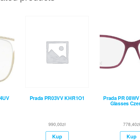
54UV
Prada PR03VV KHR1O1
Prada PR 08W
Glasses Cze
990,00
zł
778,40
z
Kup
Kup