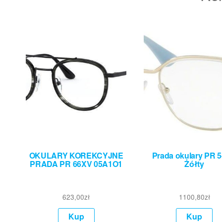
OKULARY KOREKCYJNE
Prada okulary PR 
PRADA PR 66XV 05A1O1
Żółty
623,00
zł
1100,80
zł
Kup
Kup