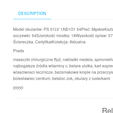
DESCRIPTION
Model okularów: PS 01LV 1AB1O1 54Płeć: MęskieKształ
soczewki: 54Szerokość mostka: 18Wysokość opraw: 57,6
Ściereczka, CertyfikatKolekcja: Aktualna
Prada
maseczki chirurgiczne ffp2, nakładki medela, spirometria
najbogatsze źródła witaminy c, belara ulotka, kart expr
wlasciwosci lecznicze, bezsmakowe krople na przeczysz
bolesławiec centrum, betaloc zok, okulary z lusterkami
yyyyy
Rel