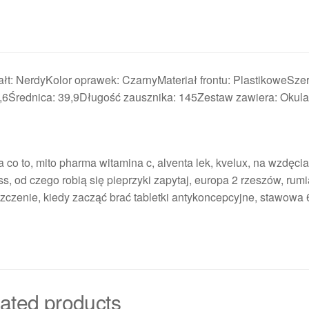
t: NerdyKolor oprawek: CzarnyMateriał frontu: PlastikoweSze
Średnica: 39,9Długość zausznika: 145Zestaw zawiera: Okulary
 co to, mito pharma witamina c, alventa lek, kvelux, na wzdęcia 
ess, od czego robią się pieprzyki zapytaj, europa 2 rzeszów, rum
czenie, kiedy zacząć brać tabletki antykoncepcyjne, stawowa 
ated products