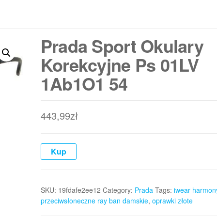
Prada Sport Okulary
Korekcyjne Ps 01LV
1Ab1O1 54
443,99
zł
Kup
SKU:
19fdafe2ee12
Category:
Prada
Tags:
iwear harmon
przeciwsłoneczne ray ban damskie
,
oprawki złote