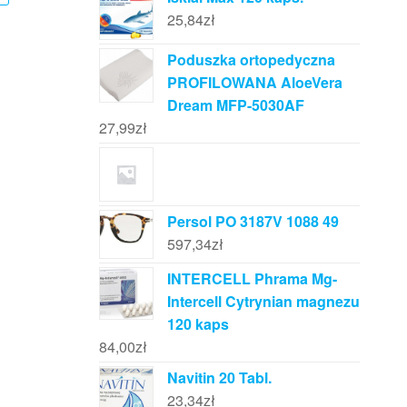
25,84
zł
Poduszka ortopedyczna
PROFILOWANA AloeVera
Dream MFP-5030AF
27,99
zł
Persol PO 3187V 1088 49
597,34
zł
INTERCELL Phrama Mg-
Intercell Cytrynian magnezu
120 kaps
84,00
zł
Navitin 20 Tabl.
23,34
zł