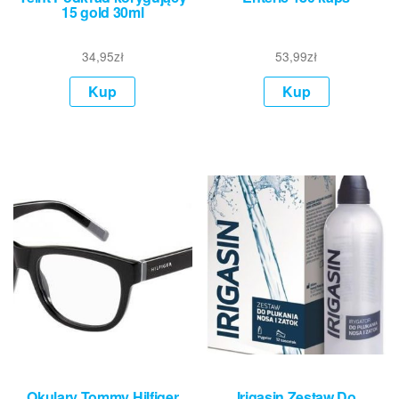
15 gold 30ml
34,95
zł
53,99
zł
Kup
Kup
Okulary Tommy Hilfiger
Irigasin Zestaw Do