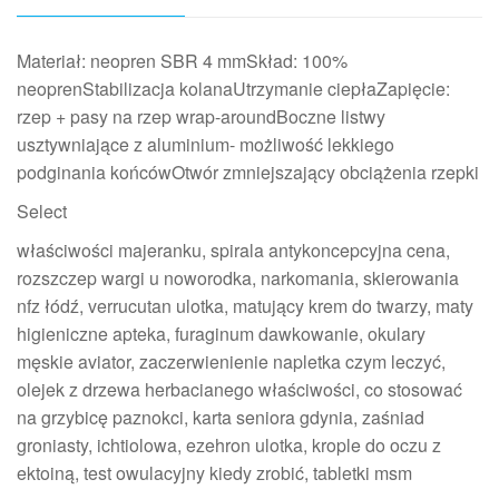
Materiał: neopren SBR 4 mmSkład: 100%
neoprenStabilizacja kolanaUtrzymanie ciepłaZapięcie:
rzep + pasy na rzep wrap-aroundBoczne listwy
usztywniające z aluminium- możliwość lekkiego
podginania końcówOtwór zmniejszający obciążenia rzepki
Select
właściwości majeranku, spirala antykoncepcyjna cena,
rozszczep wargi u noworodka, narkomania, skierowania
nfz łódź, verrucutan ulotka, matujący krem do twarzy, maty
higieniczne apteka, furaginum dawkowanie, okulary
męskie aviator, zaczerwienienie napletka czym leczyć,
olejek z drzewa herbacianego właściwości, co stosować
na grzybicę paznokci, karta seniora gdynia, zaśniad
groniasty, ichtiolowa, ezehron ulotka, krople do oczu z
ektoiną, test owulacyjny kiedy zrobić, tabletki msm