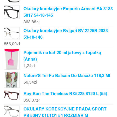
Okulary korekcyjne Emporio Armani EA 3183
5017 54-18-145
363,88
zł
Okulary korekcyjne Bvlgari BV 2225B 2033
53-18-140
856,00
zł
Pojemnik na kał 20 ml jałowy z łopatką
(Anna)
1,24
zł
Nature'S Tei-Fu Balsam Do Masażu 118,3 Ml
56,54
zł
Ray-Ban The Timeless RX5228 8120 L (55)
358,37
zł
OKULARY KOREKCYJNE PRADA SPORT
PS 50NV 01L1O1 54 ROZMIAR M