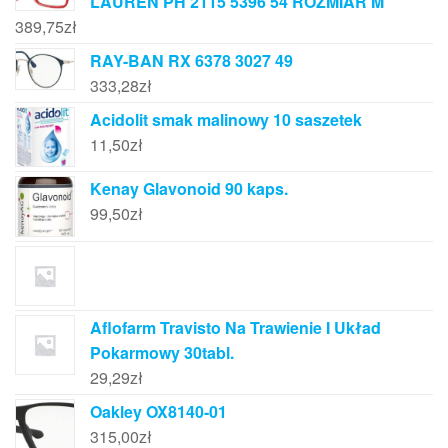
LAUREN PH 2115 5396 54 ROZMIAR M
389,75
zł
RAY-BAN RX 6378 3027 49
333,28
zł
Acidolit smak malinowy 10 saszetek
11,50
zł
Kenay Glavonoid 90 kaps.
99,50
zł
Aflofarm Travisto Na Trawienie I Układ
Pokarmowy 30tabl.
29,29
zł
Oakley OX8140-01
315,00
zł