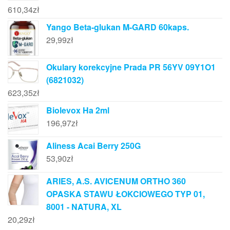
610,34
zł
Yango Beta-glukan M-GARD 60kaps.
29,99
zł
Okulary korekcyjne Prada PR 56YV 09Y1O1
(6821032)
623,35
zł
Biolevox Ha 2ml
196,97
zł
Aliness Acai Berry 250G
53,90
zł
ARIES, A.S. AVICENUM ORTHO 360
OPASKA STAWU ŁOKCIOWEGO TYP 01,
8001 - NATURA, XL
20,29
zł