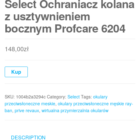
Select Ochraniacz kolana
z usztywnieniem
bocznym Profcare 6204
148,00
zł
Kup
SKU:
1004b2a3294c
Category:
Select
Tags:
okulary
przeciwsłoneczne meskie
,
okulary przeciwsłoneczne męskie ray-
ban
,
prive revaux
,
wirtualna przymierzalnia okularów
DESCRIPTION