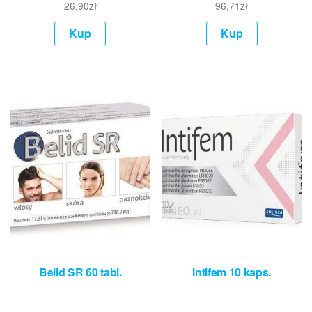
26,90
zł
96,71
zł
Kup
Kup
Belid SR 60 tabl.
Intifem 10 kaps.