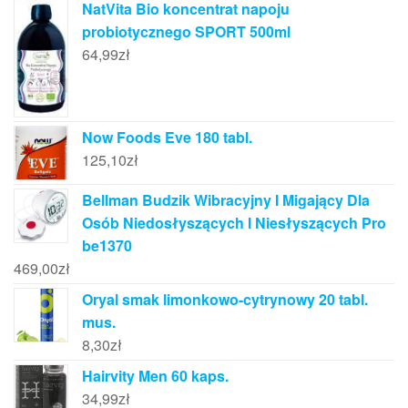
NatVita Bio koncentrat napoju
probiotycznego SPORT 500ml
64,99
zł
Now Foods Eve 180 tabl.
125,10
zł
Bellman Budzik Wibracyjny I Migający Dla
Osób Niedosłyszących I Niesłyszących Pro
be1370
469,00
zł
Oryal smak limonkowo-cytrynowy 20 tabl.
mus.
8,30
zł
Hairvity Men 60 kaps.
34,99
zł