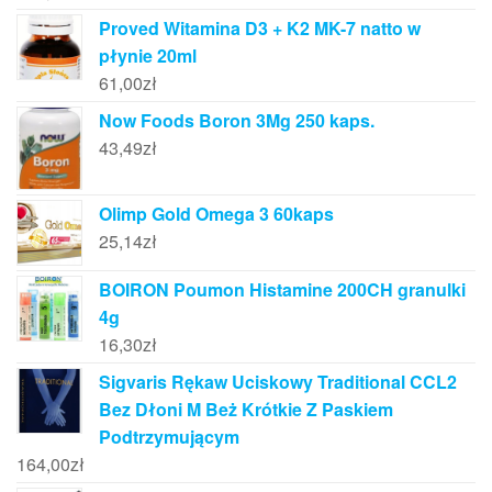
Proved Witamina D3 + K2 MK-7 natto w
płynie 20ml
61,00
zł
Now Foods Boron 3Mg 250 kaps.
43,49
zł
Olimp Gold Omega 3 60kaps
25,14
zł
BOIRON Poumon Histamine 200CH granulki
4g
16,30
zł
Sigvaris Rękaw Uciskowy Traditional CCL2
Bez Dłoni M Beż Krótkie Z Paskiem
Podtrzymującym
164,00
zł