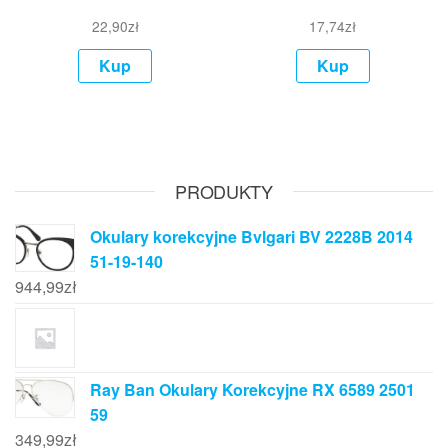
22,90
zł
17,74
zł
Kup
Kup
PRODUKTY
Okulary korekcyjne Bvlgari BV 2228B 2014
51-19-140
944,99
zł
Ray Ban Okulary Korekcyjne RX 6589 2501
59
349,99
zł