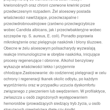
krwionośnych oraz chroni czerwone krwinki przed
przedwczesnym rozpadem. Żel aloesowy posiada
właściwości nawilżające, przeciwzapalne i
przeciwdrobnoustrojowe (zarówno przeciwgrzybicze
wobec Candida albicans, jak i przeciwbakteryjne wobec
szczepów np. S. aureus, E. coli). Ponadto poprawia
mikrokrążenie oraz pielęgnuje naskórek i błony śluzowe.
Obecne w żelu aloesowym polisacharydy wyzwalają
reakcje immunologiczne w obrębie naskórka, inicjujące
procesy regenerujące i obronne. Alkohol benzylowy
wykazuje właściwości lekko i przyjemnie
chłodzące.Zastosowanie: do codziennej pielęgnacji w celu
ochrony i regeneracji tkanek okolic odbytu, po każdym
wypróżnieniu oraz w przypadku uczucia dyskomfortu
związanego z pieczeniem lub swędzeniem. W profilaktyce,
zwłaszcza u osób zagrożonych występowaniem
hemoroidów (prowadzących siedzący tryb życia, u osób
stosujących niewłaściwą dietę czy środki