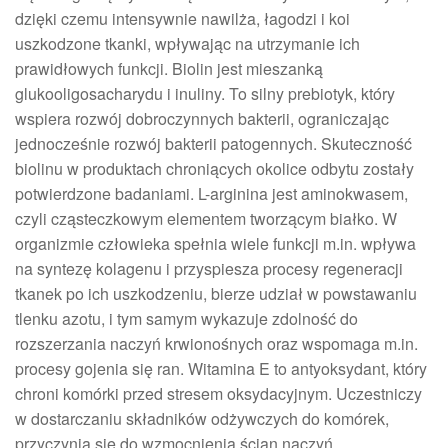
dzięki czemu intensywnie nawilża, łagodzi i koi
uszkodzone tkanki, wpływając na utrzymanie ich
prawidłowych funkcji. Biolin jest mieszanką
glukooligosacharydu i inuliny. To silny prebiotyk, który
wspiera rozwój dobroczynnych bakterii, ograniczając
jednocześnie rozwój bakterii patogennych. Skuteczność
biolinu w produktach chroniących okolice odbytu zostały
potwierdzone badaniami. L-arginina jest aminokwasem,
czyli cząsteczkowym elementem tworzącym białko. W
organizmie człowieka spełnia wiele funkcji m.in. wpływa
na syntezę kolagenu i przyspiesza procesy regeneracji
tkanek po ich uszkodzeniu, bierze udział w powstawaniu
tlenku azotu, i tym samym wykazuje zdolność do
rozszerzania naczyń krwionośnych oraz wspomaga m.in.
procesy gojenia się ran. Witamina E to antyoksydant, który
chroni komórki przed stresem oksydacyjnym. Uczestniczy
w dostarczaniu składników odżywczych do komórek,
przyczynia się do wzmocnienia ścian naczyń