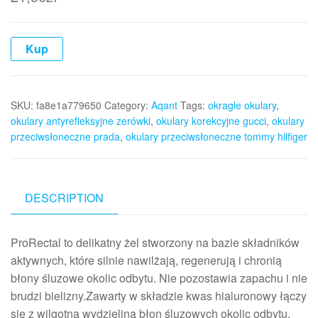
Kup
SKU:
fa8e1a779650
Category:
Aqant
Tags:
okragle okulary
,
okulary antyrefleksyjne zerówki
,
okulary korekcyjne gucci
,
okulary
przeciwsłoneczne prada
,
okulary przeciwsłoneczne tommy hilfiger
DESCRIPTION
ProRectal to delikatny żel stworzony na bazie składników
aktywnych, które silnie nawilżają, regenerują i chronią
błony śluzowe okolic odbytu. Nie pozostawia zapachu i nie
brudzi bielizny.Zawarty w składzie kwas hialuronowy łączy
się z wilgotną wydzieliną błon śluzowych okolic odbytu,