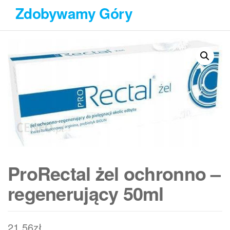
Przejdź
Zdobywamy Góry
do
treści
ProRectal żel ochronno –
regenerujący 50ml
21,56
zł