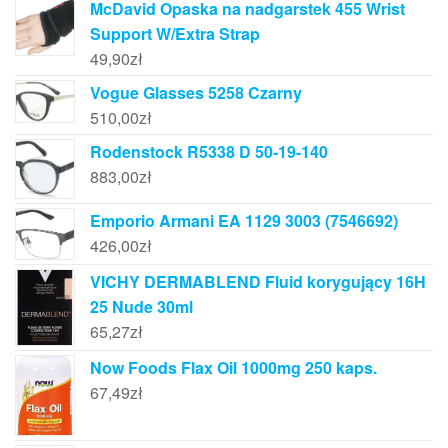
McDavid Opaska na nadgarstek 455 Wrist
Support W/Extra Strap
49,90
zł
Vogue Glasses 5258 Czarny
510,00
zł
Rodenstock R5338 D 50-19-140
883,00
zł
Emporio Armani EA 1129 3003 (7546692)
426,00
zł
VICHY DERMABLEND Fluid korygujący 16H
25 Nude 30ml
65,27
zł
Now Foods Flax Oil 1000mg 250 kaps.
67,49
zł