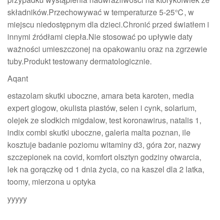
składników.Przechowywać w temperaturze 5-25℃, w
miejscu niedostępnym dla dzieci.Chronić przed światłem i
innymi źródłami ciepła.Nie stosować po upływie daty
ważności umieszczonej na opakowaniu oraz na zgrzewie
tuby.Produkt testowany dermatologicznie.
Aqant
estazolam skutki uboczne, amara beta karoten, media
expert glogow, okulista piastów, selen i cynk, solarium,
olejek ze slodkich migdalow, test koronawirus, natalis 1,
indix combi skutki uboczne, galeria malta poznan, ile
kosztuje badanie poziomu witaminy d3, góra żor, nazwy
szczepionek na covid, komfort olsztyn godziny otwarcia,
lek na gorączkę od 1 dnia życia, co na kaszel dla 2 latka,
toomy, mierzona u optyka
yyyyy