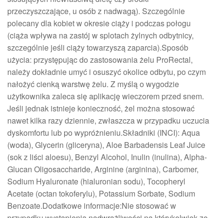
przeczyszczające, u osób z nadwagą). Szczególnie
polecany dla kobiet w okresie ciąży i podczas połogu
(ciąża wpływa na zastój w splotach żylnych odbytnicy,
szczególnie jeśli ciąży towarzyszą zaparcia).Sposób
użycia: przystępując do zastosowania żelu ProRectal,
należy dokładnie umyć i osuszyć okolice odbytu, po czym
nałożyć cienką warstwę żelu. Z myślą o wygodzie
użytkownika zaleca się aplikację wieczorem przed snem.
Jeśli jednak istnieje konieczność, żel można stosować
nawet kilka razy dziennie, zwłaszcza w przypadku uczucia
dyskomfortu lub po wypróżnieniu.Składniki (INCI): Aqua
(woda), Glycerin (gliceryna), Aloe Barbadensis Leaf Juice
(sok z liści aloesu), Benzyl Alcohol, Inulin (inulina), Alpha-
Glucan Oligosaccharide, Arginine (arginina), Carbomer,
Sodium Hyaluronate (hialuronian sodu), Tocopheryl
Acetate (octan tokoferylu), Potassium Sorbate, Sodium
Benzoate.Dodatkowe informacje:Nie stosować w
przypadku wystąpienia nadwrażliwości na którykolwiek ze