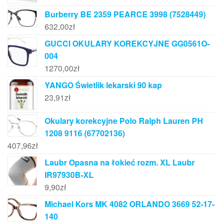
Burberry BE 2359 PEARCE 3998 (7528449)
632,00
zł
GUCCI OKULARY KOREKCYJNE GG0561O-
004
1270,00
zł
YANGO Świetlik lekarski 90 kap
23,91
zł
Okulary korekcyjne Polo Ralph Lauren PH
1208 9116 (67702136)
407,96
zł
Laubr Opasna na łokieć rozm. XL Laubr
IR97930B-XL
9,90
zł
Michael Kors MK 4082 ORLANDO 3669 52-17-
140