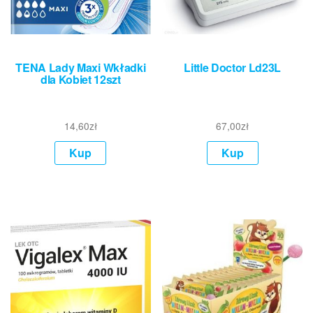
TENA Lady Maxi Wkładki
Little Doctor Ld23L
dla Kobiet 12szt
14,60
zł
67,00
zł
Kup
Kup