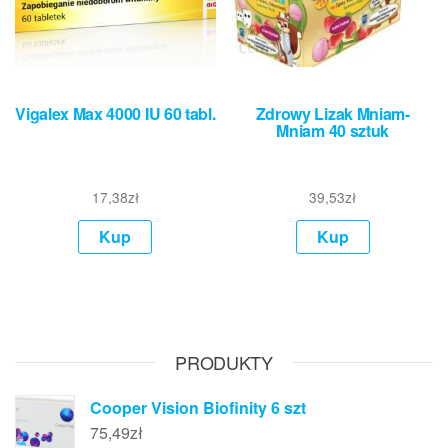
Vigalex Max 4000 IU 60 tabl.
Zdrowy Lizak Mniam-
Mniam 40 sztuk
17,38
zł
39,53
zł
Kup
Kup
PRODUKTY
Cooper Vision Biofinity 6 szt
75,49
zł