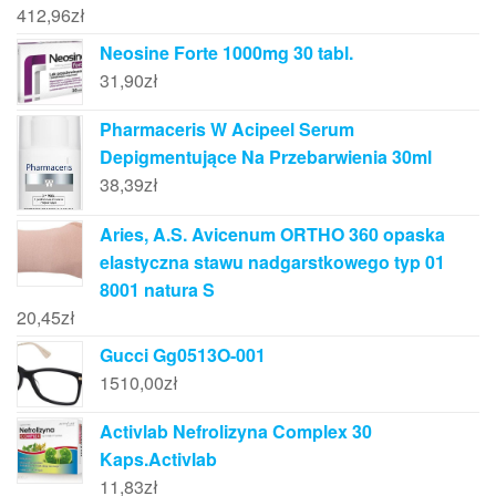
412,96
zł
Neosine Forte 1000mg 30 tabl.
31,90
zł
Pharmaceris W Acipeel Serum
Depigmentujące Na Przebarwienia 30ml
38,39
zł
Aries, A.S. Avicenum ORTHO 360 opaska
elastyczna stawu nadgarstkowego typ 01
8001 natura S
20,45
zł
Gucci Gg0513O-001
1510,00
zł
Activlab Nefrolizyna Complex 30
Kaps.Activlab
11,83
zł