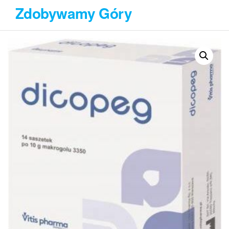
Przejdź
Zdobywamy Góry
do
treści