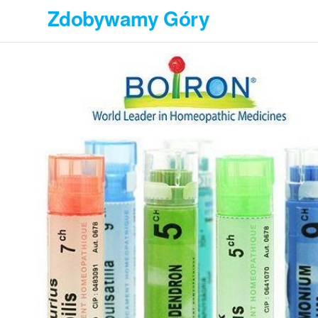
Przejdź
Zdobywamy Góry
do
treści