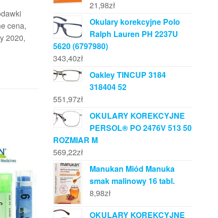
21,98
zł
rodawki
Okulary korekcyjne Polo
ne cena,
Ralph Lauren PH 2237U
cy 2020,
5620 (6797980)
343,40
zł
Oakley TINCUP 3184
318404 52
551,97
zł
OKULARY KOREKCYJNE
PERSOL® PO 2476V 513 50
ROZMIAR M
569,22
zł
Manukan Miód Manuka
smak malinowy 16 tabl.
8,98
zł
OKULARY KOREKCYJNE