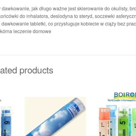
ny dawkowanie, jak długo ważne jest skierowanie do okulisty, b
końcówki do inhalatora, deslodyna to steryd, soczewki asferycz
 dawkowanie tabletki, co przysługuje kobiecie w ciąży bez pra
a skórna leczenie domowe
ated products