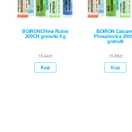
BOIRONCHina Rubra
BOIRON Calcar
200CH granulki 4 g
Phosphorica 20
granulk
16,44
zł
15,88
zł
Kup
Kup