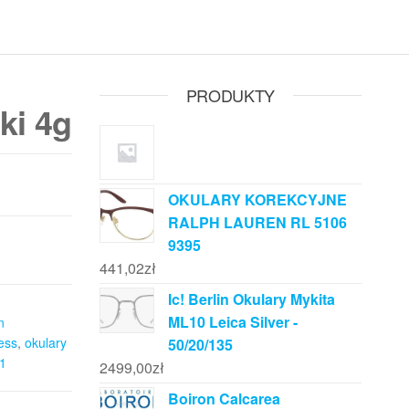
PRODUKTY
ki 4g
OKULARY KOREKCYJNE
RALPH LAUREN RL 5106
9395
441,02
zł
Ic! Berlin Okulary Mykita
ML10 Leica Silver -
n
ess
,
okulary
50/20/135
1
2499,00
zł
Boiron Calcarea