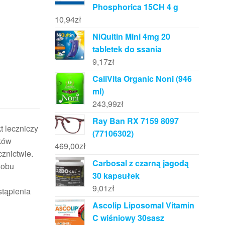
Phosphorica 15CH 4 g
10,94
zł
NiQuitin Mini 4mg 20
tabletek do ssania
9,17
zł
CaliVita Organic Noni (946
ml)
243,99
zł
Ray Ban RX 7159 8097
 leczniczy
(77106302)
ków
469,00
zł
znictwie.
Carbosal z czarną jagodą
sobu
30 kapsułek
9,01
zł
stąpienia
Ascolip Liposomal Vitamin
C wiśniowy 30sasz