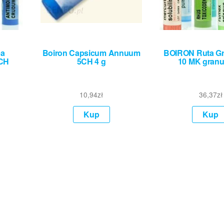
ea
Boiron Capsicum Annuum
BOIRON Ruta Gr
0CH
5CH 4 g
10 MK granul
10,94
zł
36,37
zł
Kup
Kup