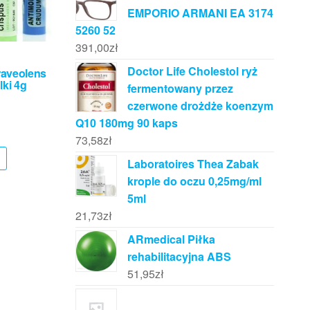
EMPORIO ARMANI EA 3174
5260 52
391,00
zł
Doctor Life Cholestol ryż
aveolens
ki 4g
fermentowany przez
czerwone drożdże koenzym
Q10 180mg 90 kaps
73,58
zł
Laboratoires Thea Zabak
krople do oczu 0,25mg/ml
5ml
21,73
zł
ARmedical Piłka
rehabilitacyjna ABS
51,95
zł