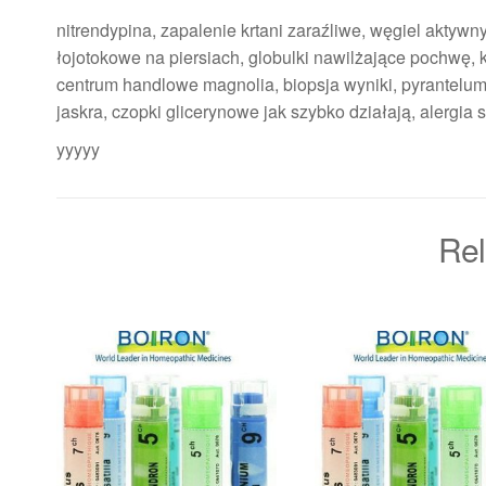
nitrendypina, zapalenie krtani zaraźliwe, węgiel aktyw
łojotokowe na piersiach, globulki nawilżające pochwę, 
centrum handlowe magnolia, biopsja wyniki, pyrantelum
jaskra, czopki glicerynowe jak szybko działają, alergi
yyyyy
Rel