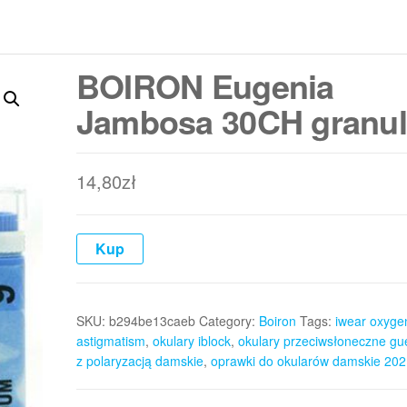
BOIRON Eugenia
Jambosa 30CH granul
14,80
zł
Kup
SKU:
b294be13caeb
Category:
Boiron
Tags:
iwear oxyge
astigmatism
,
okulary iblock
,
okulary przeciwsłoneczne gu
z polaryzacją damskie
,
oprawki do okularów damskie 202