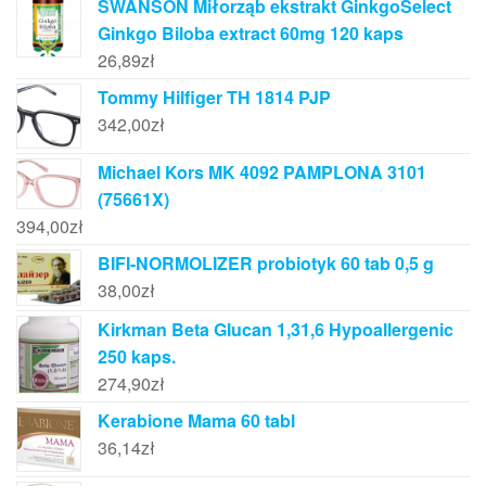
SWANSON Miłorząb ekstrakt GinkgoSelect
Ginkgo Biloba extract 60mg 120 kaps
26,89
zł
Tommy Hilfiger TH 1814 PJP
342,00
zł
Michael Kors MK 4092 PAMPLONA 3101
(75661X)
394,00
zł
BIFI-NORMOLIZER probiotyk 60 tab 0,5 g
38,00
zł
Kirkman Beta Glucan 1,31,6 Hypoallergenic
250 kaps.
274,90
zł
Kerabione Mama 60 tabl
36,14
zł