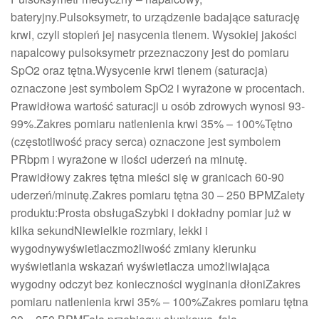
bateryjny.Pulsoksymetr, to urządzenie badające saturację
krwi, czyli stopień jej nasycenia tlenem. Wysokiej jakości
napalcowy pulsoksymetr przeznaczony jest do pomiaru
SpO2 oraz tętna.Wysycenie krwi tlenem (saturacja)
oznaczone jest symbolem SpO2 i wyrażone w procentach.
Prawidłowa wartość saturacji u osób zdrowych wynosi 93-
99%.Zakres pomiaru natlenienia krwi 35% – 100%Tętno
(częstotliwość pracy serca) oznaczone jest symbolem
PRbpm i wyrażone w ilości uderzeń na minutę.
Prawidłowy zakres tętna mieści się w granicach 60-90
uderzeń/minutę.Zakres pomiaru tętna 30 – 250 BPMZalety
produktu:Prosta obsługaSzybki i dokładny pomiar już w
kilka sekundNiewielkie rozmiary, lekki i
wygodnywyświetlaczmożliwość zmiany kierunku
wyświetlania wskazań wyświetlacza umożliwiająca
wygodny odczyt bez konieczności wyginania dłoniZakres
pomiaru natlenienia krwi 35% – 100%Zakres pomiaru tętna