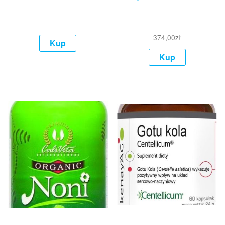
374,00
zł
Kup
Kup