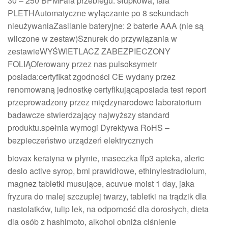
30 – 250 BPMFala przebiegu: słupkowa, fala
PLETHAutomatyczne wyłączanie po 8 sekundach
nieużywaniaZasilanie bateryjne: 2 baterie AAA (nie są
wliczone w zestaw)Sznurek do przywiązania w
zestawieWYŚWIETLACZ ZABEZPIECZONY
FOLIĄOferowany przez nas pulsoksymetr
posiada:certyfikat zgodności CE wydany przez
renomowaną jednostkę certyfikującąposiada test report
przeprowadzony przez międzynarodowe laboratorium
badawcze stwierdzający najwyższy standard
produktu.spełnia wymogi Dyrektywa RoHS –
bezpieczeństwo urządzeń elektrycznych
biovax keratyna w płynie, maseczka ffp3 apteka, aleric
deslo active syrop, bmi prawidłowe, ethinylestradiolum,
magnez tabletki musujące, acuvue moist 1 day, jaka
fryzura do malej szczuplej twarzy, tabletki na trądzik dla
nastolatków, tulip lek, na odporność dla dorosłych, dieta
dla osób z hashimoto, alkohol obniża ciśnienie