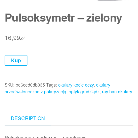
Pulsoksymetr – zielony
16,99
zł
Kup
SKU:
be6ced0db035
Tags:
okulary kocie oczy
,
okulary
przeciwsłoneczne z polaryzacją
,
optyk grudziądz
,
ray ban okulary
DESCRIPTION
Pulsoksymetr medyczny – napalcowy,