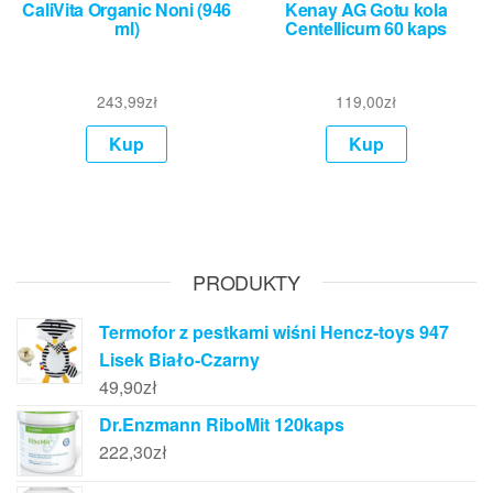
CaliVita Organic Noni (946
Kenay AG Gotu kola
ml)
Centellicum 60 kaps
243,99
zł
119,00
zł
Kup
Kup
PRODUKTY
Termofor z pestkami wiśni Hencz-toys 947
Lisek Biało-Czarny
49,90
zł
Dr.Enzmann RiboMit 120kaps
222,30
zł