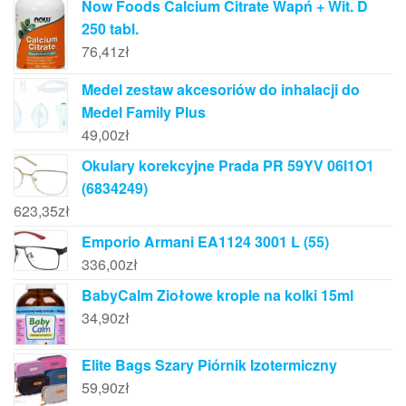
Now Foods Calcium Citrate Wapń + Wit. D
250 tabl.
76,41
zł
Medel zestaw akcesoriów do inhalacji do
Medel Family Plus
49,00
zł
Okulary korekcyjne Prada PR 59YV 06I1O1
(6834249)
623,35
zł
Emporio Armani EA1124 3001 L (55)
336,00
zł
BabyCalm Ziołowe krople na kolki 15ml
34,90
zł
Elite Bags Szary Piórnik Izotermiczny
59,90
zł