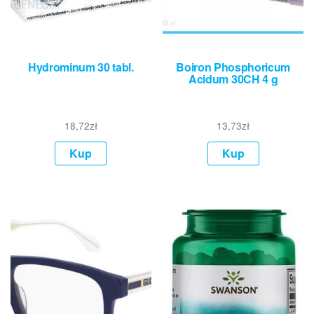
Hydrominum 30 tabl.
Boiron Phosphoricum
Acidum 30CH 4 g
18,72
zł
13,73
zł
Kup
Kup