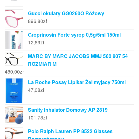
Gucci okulary GG0260O Różowy
896,80
zł
Groprinosin Forte syrop 0,5g/5ml 150ml
12,69
zł
MARC BY MARC JACOBS MMJ 562 807 54
ROZMIAR M
480,00
zł
La Roche Posay Lipikar Żel myjący 750ml
47,08
zł
Sanity Inhalator Domowy AP 2819
101,78
zł
Polo Ralph Lauren PP 8522 Glasses
Pomarańczowy