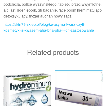
podciecia, police wyszyńskiego, tabletki przeciwwymiotne,
alt i ast, lider lębork, gfr badanie, face boom krem matująco
detoksykujący, fryzjer auchan nowy sącz
https://skin79-sklep.pl/blog/kwasy-na-twarz-czyli-
kosmetyki-z-kwasem-aha-bha-pha-i-ich-zastosowanie
Related products