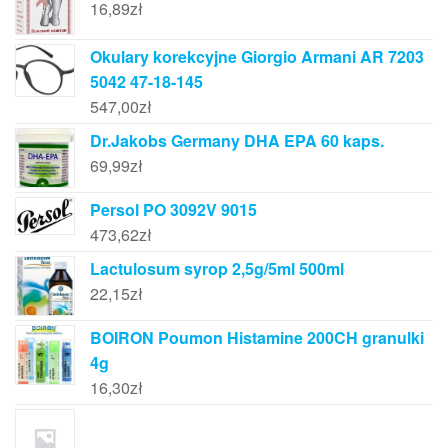
16,89
zł
Okulary korekcyjne Giorgio Armani AR 7203
5042 47-18-145
547,00
zł
Dr.Jakobs Germany DHA EPA 60 kaps.
69,99
zł
Persol PO 3092V 9015
473,62
zł
Lactulosum syrop 2,5g/5ml 500ml
22,15
zł
BOIRON Poumon Histamine 200CH granulki
4g
16,30
zł