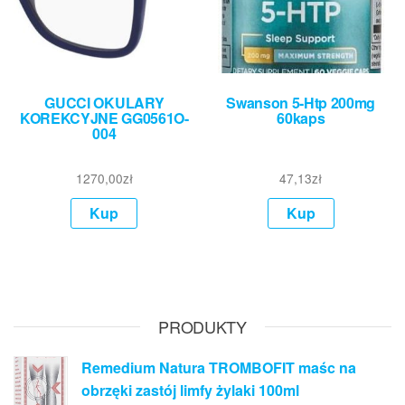
GUCCI OKULARY
Swanson 5-Htp 200mg
KOREKCYJNE GG0561O-
60kaps
004
1270,00
zł
47,13
zł
Kup
Kup
PRODUKTY
Remedium Natura TROMBOFIT maśc na
obrzęki zastój limfy żylaki 100ml