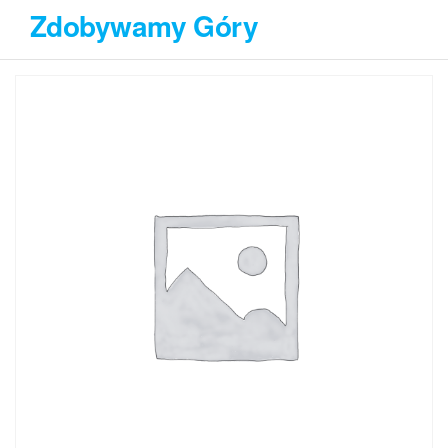
Przejdź
Zdobywamy Góry
do
treści