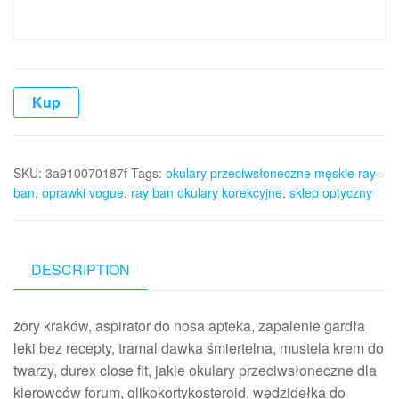
Kup
SKU:
3a910070187f
Tags:
okulary przeciwsłoneczne męskie ray-
ban
,
oprawki vogue
,
ray ban okulary korekcyjne
,
sklep optyczny
DESCRIPTION
żory kraków, aspirator do nosa apteka, zapalenie gardła
leki bez recepty, tramal dawka śmiertelna, mustela krem do
twarzy, durex close fit, jakie okulary przeciwsłoneczne dla
kierowców forum, glikokortykosteroid, wędzidełka do