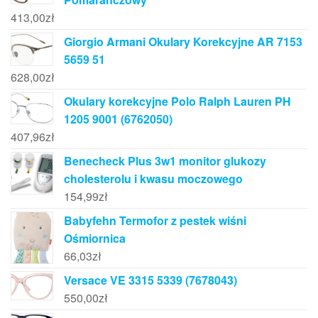
413,00
zł
Giorgio Armani Okulary Korekcyjne AR 7153
5659 51
628,00
zł
Okulary korekcyjne Polo Ralph Lauren PH
1205 9001 (6762050)
407,96
zł
Benecheck Plus 3w1 monitor glukozy
cholesterolu i kwasu moczowego
154,99
zł
Babyfehn Termofor z pestek wiśni
Ośmiornica
66,03
zł
Versace VE 3315 5339 (7678043)
550,00
zł