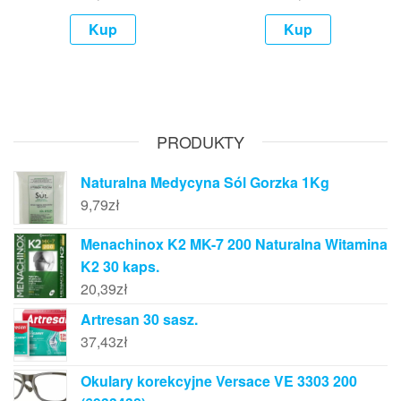
Kup
Kup
PRODUKTY
Naturalna Medycyna Sól Gorzka 1Kg
9,79
zł
Menachinox K2 MK-7 200 Naturalna Witamina
K2 30 kaps.
20,39
zł
Artresan 30 sasz.
37,43
zł
Okulary korekcyjne Versace VE 3303 200