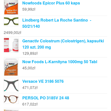
Nowfoods Epicor Plus 60 kaps
59,99
zł
Lindberg Robert La Roche Santino -
50/21/140
2499,00
zł
Genactiv Colostrum (Colostrigen), kapsułki
120 szt. 200 mg
129,89
zł
Now Foods L-Karnityna 1000mg 50 Tabl
45,00
zł
Versace VE 3186 5076
471,07
zł
PERSOL PO 3185V 24 48
617,02
zł