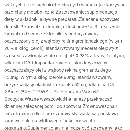
ważnych procesach biochemicznych warunkując korzystne
przemiany metaboliczne.Zastosowanie: suplementacja
diety w składniki aktywne preparatu.Zalecane spożycie:
dorośli: 2 kapsułki dziennie; dzieci powyżej 3. roku życia: 1
kapsułka dziennie.Składniki: standaryzowany,
oczyszczony olej z wątroby rekina grenlandzkiego (w tym
20% alkilogliceroli), standaryzowany mecerat olejowy z
czosnku zawierający nie mniej niż 0,28% alicyny, żelatyna,
witamina D3.1 kapsułka zawiera: standaryzowany,
oczyszczający olej z wątroby rekina grenlandzkiego
450mg, w tym alkiloglicerole 90mg, standaryzowany,
oczyszczający ekstrakt z czosnku 50mg, witamina D3
2,5mcg (50%)*.*RWS – Referencyjna Wartość
Spożycia.Ważne wskazówki:Nie należy przekraczać
dziennej zalecanej porcji do spożycia.Zrównoważona i
zróżnicowana dieta oraz zdrowy styl życia są podstawą
zapewnienia prawidłowego funkcjonowania
organizmu.Suplement diety nie może być stosowany jako