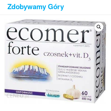
Przejdź
Zdobywamy Góry
do
treści