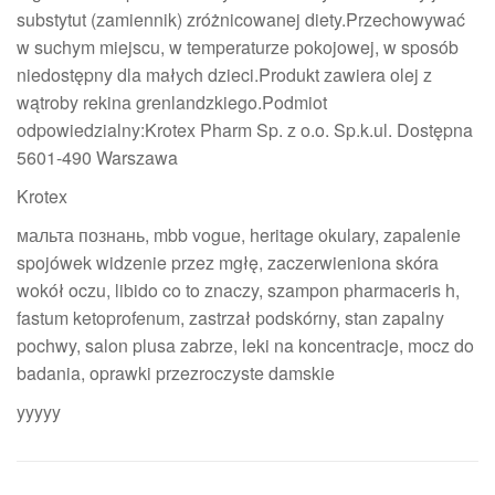
substytut (zamiennik) zróżnicowanej diety.Przechowywać
w suchym miejscu, w temperaturze pokojowej, w sposób
niedostępny dla małych dzieci.Produkt zawiera olej z
wątroby rekina grenlandzkiego.Podmiot
odpowiedzialny:Krotex Pharm Sp. z o.o. Sp.k.ul. Dostępna
5601-490 Warszawa
Krotex
мальта познань, mbb vogue, heritage okulary, zapalenie
spojówek widzenie przez mgłę, zaczerwieniona skóra
wokół oczu, libido co to znaczy, szampon pharmaceris h,
fastum ketoprofenum, zastrzał podskórny, stan zapalny
pochwy, salon plusa zabrze, leki na koncentracje, mocz do
badania, oprawki przezroczyste damskie
yyyyy