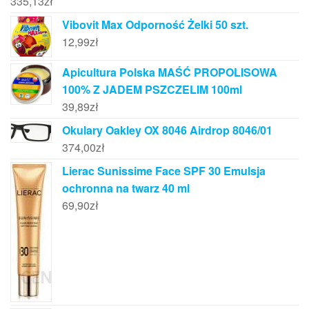
335,13
zł
Vibovit Max Odporność Żelki 50 szt.
12,99
zł
Apicultura Polska MAŚĆ PROPOLISOWA
100% Z JADEM PSZCZELIM 100ml
39,89
zł
Okulary Oakley OX 8046 Airdrop 8046/01
374,00
zł
Lierac Sunissime Face SPF 30 Emulsja
ochronna na twarz 40 ml
69,90
zł