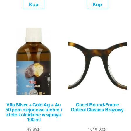
Kup
Kup
Vita Silver + Gold Ag + Au
Gucci Round-Frame
50 ppm niejonowe srebro i
Optical Glasses Brązowy
złoto koloidalne w sprayu
100 ml
49,89
zł
1010,00
zł