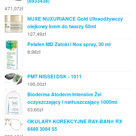
(6933438)
471,07
zł
NUXE NUXURIANCE Gold Ultraodżywczy
olejkowy krem do twarzy 50ml
127,49
zł
Pelafen MD Zatoki i Nos spray, 30 ml
8,98
zł
PMT NISSEI DSK - 1011
195,00
zł
Bioderma Atoderm Intensive Żel
oczyszczający i natłuszczający 1000ml
53,60
zł
OKULARY KOREKCYJNE RAY-BAN® RX
6489 3094 55