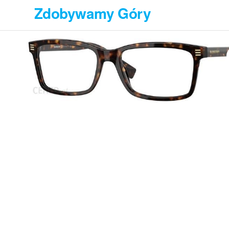
Przejdź
Zdobywamy Góry
do
treści