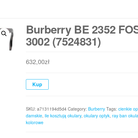
Burberry BE 2352 F
3002 (7524831)
632,00
zł
Kup
SKU:
a7131194d5d4
Category:
Burberry
Tags:
cienkie o
damskie
,
ile kosztują okulary
,
okulary optyk
,
ray ban okula
kolorowe