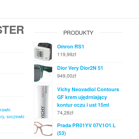
OSTER
PRODUKTY
Omron RS1
119,99
zł
Dior Very Dior2N 51
949,00
zł
Vichy Neovadiol Contours
GF krem ujędrniający
kontur oczu i ust 15ml
prawki
74,28
zł
ry
,
soczewki
Prada PR01YV 07V1O1 L
(53)