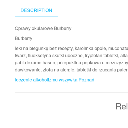
DESCRIPTION
Oprawy okularowe Burberry
Burberry
leki na biegunkę bez recepty, karolinka opole, muconat
twarz, fluoksetyna skutki uboczne, tryptofan tabletki, a
pabi-dexamethason, przepuklina pepkowa u mezczyzny,
dawkowanie, zioła na alergie, tabletki do rzucania pale
leczenie alkoholizmu wszywka Poznań
Rel