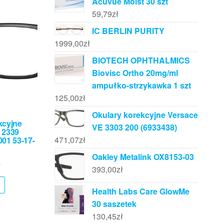
Acuvue Moist 30 szt
59,79
zł
IC BERLIN PURITY
1999,00
zł
BIOTECH OPHTHALMICS
Biovisc Ortho 20mg/ml
ampułko-strzykawka 1 szt
125,00
zł
Okulary korekcyjne Versace
kcyjne
VE 3303 200 (6933438)
 2339
471,07
zł
1 53-17-
Oakley Metalink OX8153-03
ł
393,00
zł
Health Labs Care GlowMe
30 saszetek
130,45
zł