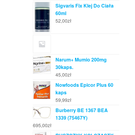
Sigvaris Fix Klej Do Ciała
60ml
52,00
zł
Narum+ Mumio 200mg
30kaps.
45,00
zł
Nowfoods Epicor Plus 60
kaps
59,99
zł
Burberry BE 1367 BEA
1339 (75467Y)
695,00
zł