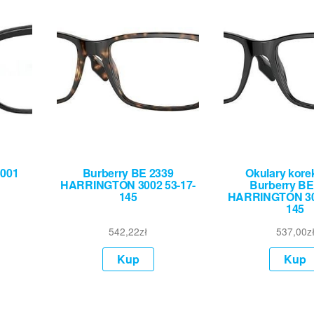
3001
Burberry BE 2339
Okulary kore
HARRINGTON 3002 53-17-
Burberry BE
145
HARRINGTON 300
145
542,22
zł
537,00
z
Kup
Kup