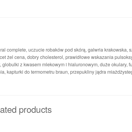
ural complete, uczucie robaków pod skórą, galwria krakowska, 
ltacet żel cena, dobry cholesterol, prawidłowe wskazania pulsoks
 globulki z kwasem mlekowym i hialuronowym, duże okulary, f
nia, kapturki do termometru braun, przepukliny jądra miażdżyste
ated products