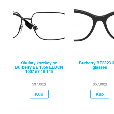
Okulary korekcyjne
Burberry BE2323 
Burberry BE 1356 ELDON
glasses
1007 57-16-145
537,00
zł
857,00
zł
Kup
Kup