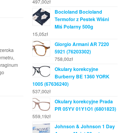
497,00
zł
Bocioland Bocioland
Termofor z Pestek Wiśni
Miś Polarny 500g
15,05
zł
Giorgio Armani AR 7220
szeroka
5921 (76203302)
ymetru,
758,00
zł
uraginum
Okulary korekcyjne
go
Burberry BE 1360 YORK
1005 (67636240)
537,00
zł
Okulary korekcyjne Prada
PR 05YV 01Y1O1 (6801823)
559,19
zł
Johnson & Johnson 1 Day