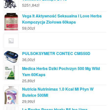
5251,84
zł
Vega It Aktywność Seksualna I Love Herbs
Kompozycja Ziołowa 60kaps
59,00
zł
PULSOKSYMETR CONTEC CMS50D
36,00
zł
Medica Herbs Dziki Pochrzyn 500 Mg Wild
Yam 60Kaps
25,89
zł
Nutricia Nutrinimax 1.0 Kcal Ml Płyn W
Butelce 500Ml
29,99
zł
La Roche-Posay Hyalu B5 Iso Urea