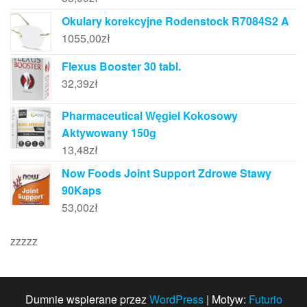
Okulary korekcyjne Rodenstock R7084S2 A
1055,00
zł
Flexus Booster 30 tabl.
32,39
zł
Pharmaceutical Węgiel Kokosowy
Aktywowany 150g
13,48
zł
Now Foods Joint Support Zdrowe Stawy
90Kaps
53,00
zł
zzzzz
Dumnie wspierane przez
WordPress
|
Motyw:
Futurio