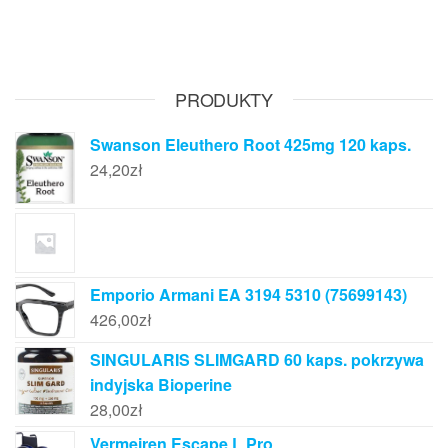
PRODUKTY
Swanson Eleuthero Root 425mg 120 kaps.
24,20
zł
Emporio Armani EA 3194 5310 (75699143)
426,00
zł
SINGULARIS SLIMGARD 60 kaps. pokrzywa
indyjska Bioperine
28,00
zł
Vermeiren Escape L Pro