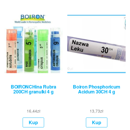
BOIRONCHina Rubra
Boiron Phosphoricum
200CH granulki 4 g
Acidum 30CH 4 g
16,44
zł
13,73
zł
Kup
Kup