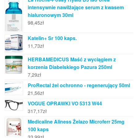
intensywnie nawilżające serum z kwasem
hialuronowym 30ml
98,45
zł
Katelin+ Sr 100 kaps.
11,73
zł
HERBAMEDICUS Maść z wyciągiem z
korzenia Diabelskiego Pazura 250ml
7,29
zł
ProRectal żel ochronno - regenerujący 50ml
21,56
zł
VOGUE OPRAWKI VO 5313 W44
317,17
zł
Medicaline Aliness Żelazo Microferr 25mg
100 kaps
33,99
zł