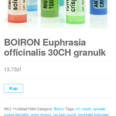
BOIRON Euphrasia
officinalis 30CH granulk
13,73
zł
Kup
SKU:
f1cdfda6798d
Category:
Boiron
Tags:
m1 marki
,
oprawki
vogue damskie
,
prive revaux
,
ray ban round
,
soczewki kolorowe