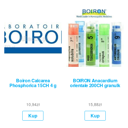
Boiron Calcarea
BOIRON Anacardium
Phosphorica 15CH 4 g
orientale 200CH granulk
10,94
zł
15,88
zł
Kup
Kup