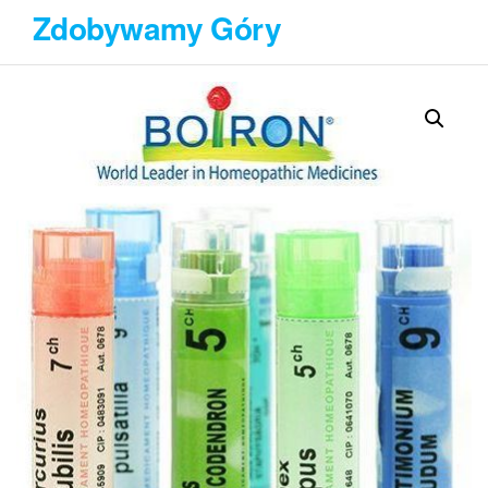
Przejdź
Zdobywamy Góry
do
treści