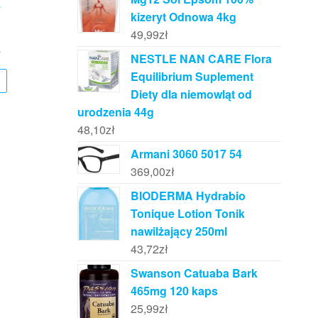
4
kizeryt Odnowa 4kg
49,99
zł
ł
NESTLE NAN CARE Flora
Equilibrium Suplement
Diety dla niemowląt od
urodzenia 44g
48,10
zł
Armani 3060 5017 54
369,00
zł
BIODERMA Hydrabio
Tonique Lotion Tonik
nawilżający 250ml
43,72
zł
Swanson Catuaba Bark
465mg 120 kaps
25,99
zł