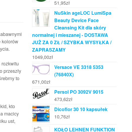
51,95
zł
NuSkin ageLOC LumiSpa
Beauty Device Face
Cleansing Kit dla skóry
 zabawnymi
normalnej i mieszanej - DOSTAWA
e kolorów
JUŻ ZA 0 ZŁ / SZYBKA WYSYŁKA /
ycia.
ZAPRASZAMY
1049,00
zł
 rozkwitu
Versace VE 3318 5353
o przeszły
(76840X)
Srebrny to
671,00
zł
Persol PO 3092V 9015
473,62
zł
kid, kto
Dicoflor 30 10 kapsułek
na macicy
10,76
zł
iku ust,
KOŁO LEHNEN FUNKTION