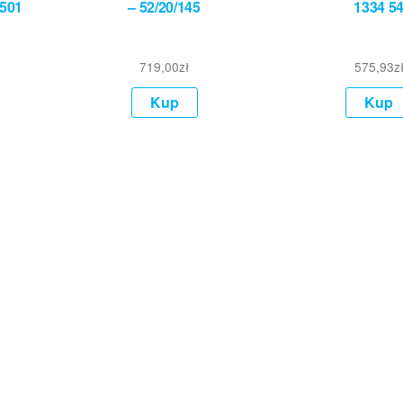
501
– 52/20/145
1334 5
719,00
zł
575,93
z
Kup
Kup