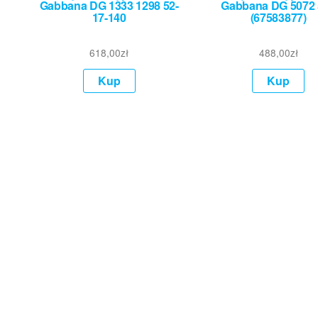
Gabbana DG 1333 1298 52-
Gabbana DG 5072 
17-140
(67583877)
618,00
zł
488,00
zł
Kup
Kup