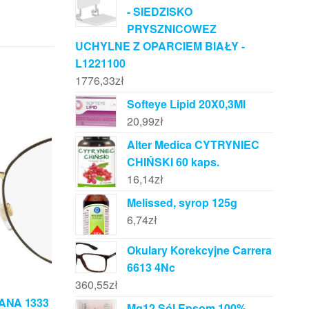
- SIEDZISKO
PRYSZNICOWEZ
UCHYLNE Z OPARCIEM BIAŁY -
L1221100
1776,33
zł
Softeye Lipid 20X0,3Ml
20,99
zł
Alter Medica CYTRYNIEC
CHIŃSKI 60 kaps.
16,14
zł
Melissed, syrop 125g
6,74
zł
Okulary Korekcyjne Carrera
6613 4Nc
360,55
zł
ANA 1333
Mg12 Sól Epsom 100%