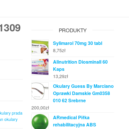
1309
PRODUKTY
Sylimarol 70mg 30 tabl
8,75
zł
Allnutrition Diosminall 60
Kaps
13,29
zł
Okulary Guess By Marciano
Oprawki Damskie Gm0358
010 62 Srebrne
200,00
zł
kulary prada
ARmedical Piłka
an okulary
rehabilitacyjna ABS