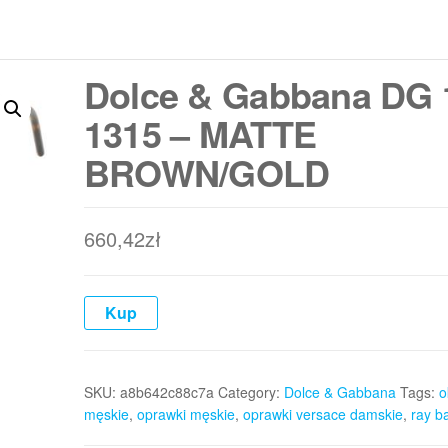
Dolce & Gabbana DG 
1315 – MATTE
BROWN/GOLD
660,42
zł
Kup
SKU:
a8b642c88c7a
Category:
Dolce & Gabbana
Tags:
o
męskie
,
oprawki męskie
,
oprawki versace damskie
,
ray b