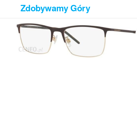
Przejdź
Zdobywamy Góry
do
treści