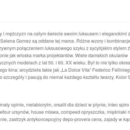
 mężczyzn na całym świecie swoim luksusem i eleganckimi
zy Selena Gomez są oddane tej marce. Różne wzory i kombinacj
uzywnym połączeniem luksusowego szyku z sycylijskim stylem ż
dobnie jak włoska marka projektantów. Wiele damskich okularów
nych modelach z lat 50. i 60. XX wieku. Był to nie tylko okres
o kina: arcydzieła takie jak „La Dolce Vita” Federico Fellinieg
 szczegóły i pasują do niemal każdego kształtu twarzy. Kolor 
y opinie, melabiorytm, orsalit dla dzieci w płynie, intec spiro 
refour ursynów, house mlawa, compeed opryszczka, mięśniaki 
nie, zastrzyk antykoncepcyjny depo-provera cena, zajady w kąc