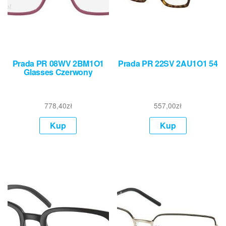
Prada PR 08WV 2BM1O1
Prada PR 22SV 2AU1O1 54
Glasses Czerwony
778,40
zł
557,00
zł
Kup
Kup