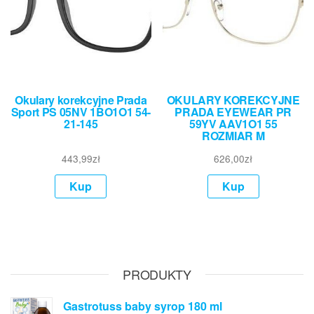
Okulary korekcyjne Prada
OKULARY KOREKCYJNE
Sport PS 05NV 1BO1O1 54-
PRADA EYEWEAR PR
21-145
59YV AAV1O1 55
ROZMIAR M
443,99
zł
626,00
zł
Kup
Kup
PRODUKTY
Gastrotuss baby syrop 180 ml