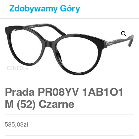
Przejdź
Zdobywamy Góry
do
treści
Prada PR08YV 1AB1O1
M (52) Czarne
585,03
zł