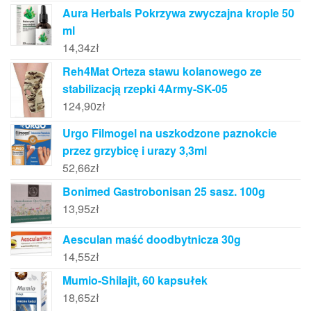
Aura Herbals Pokrzywa zwyczajna krople 50
ml
14,34
zł
Reh4Mat Orteza stawu kolanowego ze
stabilizacją rzepki 4Army-SK-05
124,90
zł
Urgo Filmogel na uszkodzone paznokcie
przez grzybicę i urazy 3,3ml
52,66
zł
Bonimed Gastrobonisan 25 sasz. 100g
13,95
zł
Aesculan maść doodbytnicza 30g
14,55
zł
Mumio-Shilajit, 60 kapsułek
18,65
zł