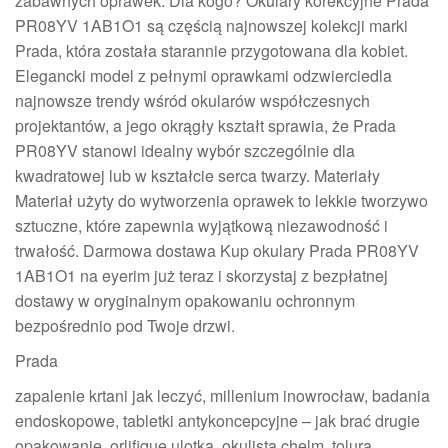
zabawnych oprawek. Dla kogo? Okulary korekcyjne Prada
PR08YV 1AB1O1 są częścią najnowszej kolekcji marki
Prada, która została starannie przygotowana dla kobiet.
Elegancki model z pełnymi oprawkami odzwierciedla
najnowsze trendy wśród okularów współczesnych
projektantów, a jego okrągły kształt sprawia, że Prada
PR08YV stanowi idealny wybór szczególnie dla
kwadratowej lub w kształcie serca twarzy. Materiały
Materiał użyty do wytworzenia oprawek to lekkie tworzywo
sztuczne, które zapewnia wyjątkową niezawodność i
trwałość. Darmowa dostawa Kup okulary Prada PR08YV
1AB1O1 na eyerim już teraz i skorzystaj z bezpłatnej
dostawy w oryginalnym opakowaniu ochronnym
bezpośrednio pod Twoje drzwi.
Prada
zapalenie krtani jak leczyć, millenium inowrocław, badania
endoskopowe, tabletki antykoncepcyjne – jak brać drugie
opakowanie, orlifique ulotka, okulista chelm, tolura,