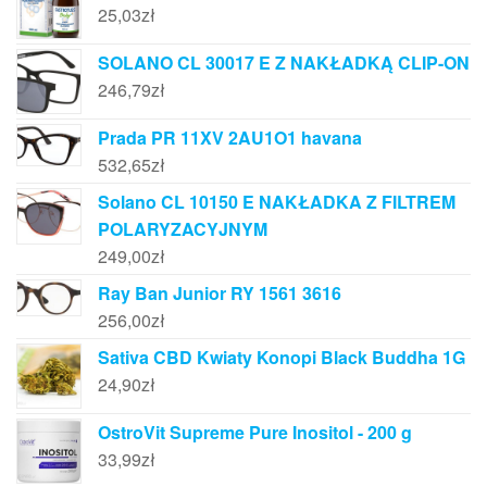
25,03
zł
SOLANO CL 30017 E Z NAKŁADKĄ CLIP-ON
246,79
zł
Prada PR 11XV 2AU1O1 havana
532,65
zł
Solano CL 10150 E NAKŁADKA Z FILTREM
POLARYZACYJNYM
249,00
zł
Ray Ban Junior RY 1561 3616
256,00
zł
Sativa CBD Kwiaty Konopi Black Buddha 1G
24,90
zł
OstroVit Supreme Pure Inositol - 200 g
33,99
zł