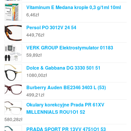
Vitaminum E Medana krople 0,3 g/1ml 10ml
6,46
zł
Persol PO 3012V 24 54
449,76
zł
VERK GROUP Elektrostymulator 01183
59,89
zł
Dolce & Gabbana DG 3330 501 51
1080,00
zł
Burberry Auden BE2346 3403 L (53)
499,21
zł
Okulary korekcyjne Prada PR 61XV
MILLENNIALS ROU1O1 52
580,28
zł
PRADA SPORT PR 13VV 4751O1 53