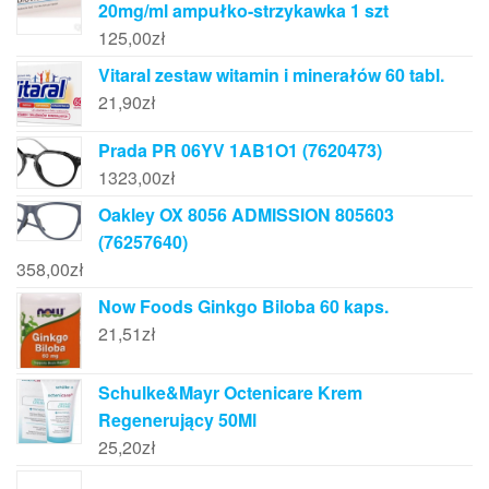
20mg/ml ampułko-strzykawka 1 szt
125,00
zł
Vitaral zestaw witamin i minerałów 60 tabl.
21,90
zł
Prada PR 06YV 1AB1O1 (7620473)
1323,00
zł
Oakley OX 8056 ADMISSION 805603
(76257640)
358,00
zł
Now Foods Ginkgo Biloba 60 kaps.
21,51
zł
Schulke&Mayr Octenicare Krem
Regenerujący 50Ml
25,20
zł