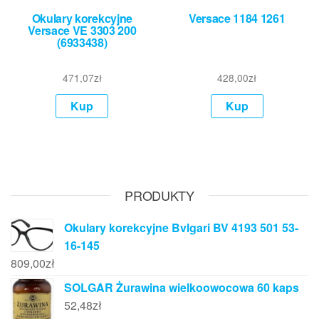
Okulary korekcyjne
Versace 1184 1261
Versace VE 3303 200
(6933438)
471,07
zł
428,00
zł
Kup
Kup
PRODUKTY
Okulary korekcyjne Bvlgari BV 4193 501 53-
16-145
809,00
zł
SOLGAR Żurawina wielkoowocowa 60 kaps
52,48
zł