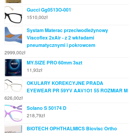
Gucci Gg0513O-001
1510,00
zł
Systam Materac przeciwodleżynowy
Viscoflex 2xAir - z 2 wkładami
pneumatycznymi i pokrowcem
2999,00
zł
MY.SIZE PRO 60mm 3szt
11,93
zł
OKULARY KOREKCYJNE PRADA
EYEWEAR PR 59YV AAV1O1 55 ROZMIAR M
626,00
zł
Solano S 50174 D
218,79
zł
BIOTECH OPHTHALMICS Biovisc Ortho