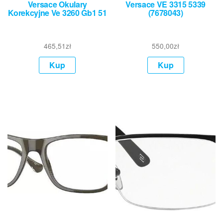
Versace Okulary
Versace VE 3315 5339
Korekcyjne Ve 3260 Gb1 51
(7678043)
465,51
zł
550,00
zł
Kup
Kup