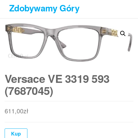
Przejdź
Zdobywamy Góry
do
treści
Versace VE 3319 593
(7687045)
611,00
zł
Kup