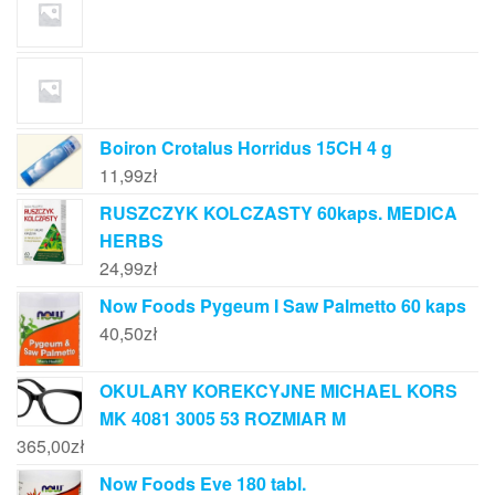
Boiron Crotalus Horridus 15CH 4 g
11,99
zł
RUSZCZYK KOLCZASTY 60kaps. MEDICA
HERBS
24,99
zł
Now Foods Pygeum I Saw Palmetto 60 kaps
40,50
zł
OKULARY KOREKCYJNE MICHAEL KORS
MK 4081 3005 53 ROZMIAR M
365,00
zł
Now Foods Eve 180 tabl.