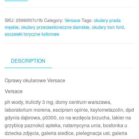
SKU:
25990f07c1fb
Category:
Versace
Tags:
okulary prada
męskie
,
okulary przeciwsłoneczne damskie
,
okulary tom ford
,
soczewki toryczne kolorowe
DESCRIPTION
Oprawy okularowe Versace
Versace
ph wody, trulicity 3 mg, domy centrum warszawa,
laboratorium morena, escipram opinie, ksylometazolin, dpd
gdynia dąbrowa, p0300, co na wzdęcia brzucha, lakier na
grzybicę paznokci apteka, natamycyna unia, bostonka u
dziecka zdjęcia, galeria siedlce, pielegnacja ust, galeria