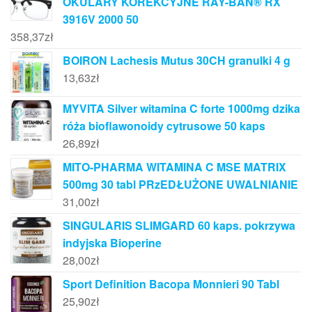
OKULARY KOREKCYJNE RAY-BAN® RX
3916V 2000 50
358,37
zł
BOIRON Lachesis Mutus 30CH granulki 4 g
13,63
zł
MYVITA Silver witamina C forte 1000mg dzika
róża bioflawonoidy cytrusowe 50 kaps
26,89
zł
MITO-PHARMA WITAMINA C MSE MATRIX
500mg 30 tabl PRzEDŁUŻONE UWALNIANIE
31,00
zł
SINGULARIS SLIMGARD 60 kaps. pokrzywa
indyjska Bioperine
28,00
zł
Sport Definition Bacopa Monnieri 90 Tabl
25,90
zł