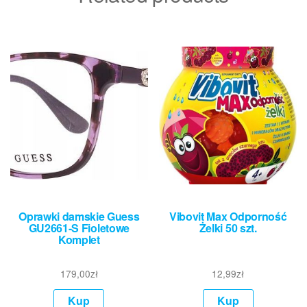
Oprawki damskie Guess
Vibovit Max Odporność
GU2661-S Fioletowe
Żelki 50 szt.
Komplet
179,00
zł
12,99
zł
Kup
Kup