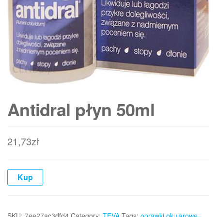
Antidral płyn 50ml
21,73
zł
Kup
SKU:
7ee27ac3dfd4
Category:
TEVA
Tags:
oprawki okularowe
,