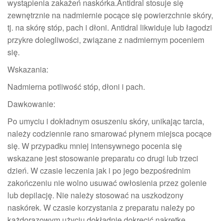
wystąpienia zakażeń naskórka.Antidral stosuje się
zewnętrznie na nadmiernie pocące się powierzchnie skóry,
tj. na skórę stóp, pach i dłoni. Antidral likwiduje lub łagodzi
przykre dolegliwości, związane z nadmiernym poceniem
się.
Wskazania:
Nadmierna potliwość stóp, dłoni i pach.
Dawkowanie:
Po umyciu i dokładnym osuszeniu skóry, unikając tarcia,
należy codziennie rano smarować płynem miejsca pocące
się. W przypadku mniej intensywnego pocenia się
wskazane jest stosowanie preparatu co drugi lub trzeci
dzień. W czasie leczenia jak i po jego bezpośrednim
zakończeniu nie wolno usuwać owłosienia przez golenie
lub depilację. Nie należy stosować na uszkodzony
naskórek. W czasie korzystania z preparatu należy po
każdorazowym użyciu dokładnie dokręcić nakrętkę.