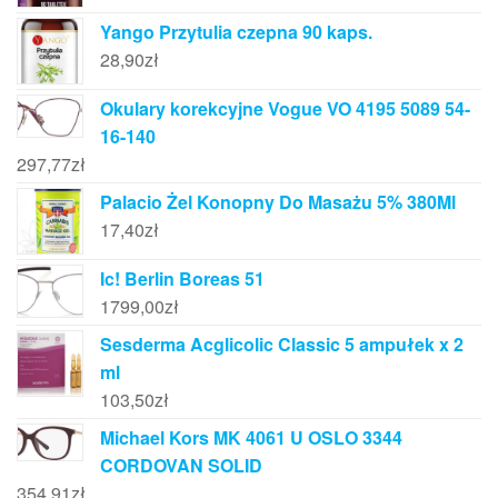
Yango Przytulia czepna 90 kaps.
28,90
zł
Okulary korekcyjne Vogue VO 4195 5089 54-
16-140
297,77
zł
Palacio Żel Konopny Do Masażu 5% 380Ml
17,40
zł
Ic! Berlin Boreas 51
1799,00
zł
Sesderma Acglicolic Classic 5 ampułek x 2
ml
103,50
zł
Michael Kors MK 4061 U OSLO 3344
CORDOVAN SOLID
354,91
zł