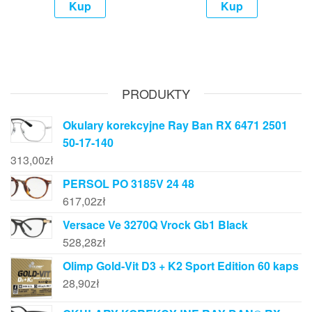
Kup
Kup
PRODUKTY
Okulary korekcyjne Ray Ban RX 6471 2501
50-17-140
313,00
zł
PERSOL PO 3185V 24 48
617,02
zł
Versace Ve 3270Q Vrock Gb1 Black
528,28
zł
Olimp Gold-Vit D3 + K2 Sport Edition 60 kaps
28,90
zł