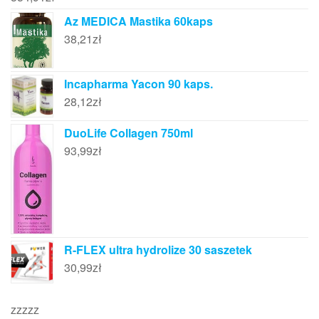
Az MEDICA Mastika 60kaps
38,21
zł
Incapharma Yacon 90 kaps.
28,12
zł
DuoLife Collagen 750ml
93,99
zł
R-FLEX ultra hydrolize 30 saszetek
30,99
zł
zzzzz