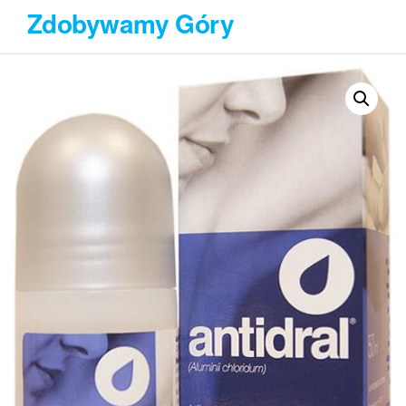
Przejdź
Zdobywamy Góry
do
treści