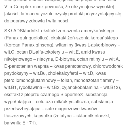
Vita-Complex masz pewność, że otrzymujesz wysokiej
jakości, farmaceutycznie czysty produkt przyczyniający się
do poprawy zdrowia i witalności.
SKŁADSkładniki: ekstrakt żeń-szenia amerykańskiego
(Panax quinquefolius), ekstrakt żeń-szenia koreańskiego
(Korean Panax ginseng), witaminy (kwas L-askorbinowy –
wit.C, octan DL-alfa-tokoferylu – wit.E, amid kwasu
nikotynowego – niacyna, D-biotyna, octan retinylu – wit.A,
D-pantotenian wapnia – kwas pantotenowy, chlorowodorek
pirydoksyny – wit.B6, cholekalcyferol – wit.D, kwas
pteroilomonoglutaminowy – folian, monoazotan tiaminy –
wit.B1, ryboflawina – wit.B2, cyjanokobalamina – wit.B12),
ekstrakt z pieprzu czarnego Bioperine®, substancja
wypełniająca – celuloza mikrokrystaliczna, substancja
przeciwzbrylająca – sole magnezowe kwasów
tłuszczowych, kapsułka (żelatyna – składnik otoczki,
barwnik: E 171).