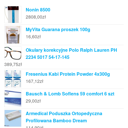
Nonin 8500
2808,00
zł
MyVita Guarana proszek 100g
16,60
zł
Okulary korekcyjne Polo Ralph Lauren PH
2234 5017 54-17-145
389,75
zł
Fresenius Kabi Protein Powder 4x300g
167,12
zł
Bausch & Lomb Soflens 59 comfort 6 szt
29,00
zł
Armedical Poduszka Ortopedyczna
Profilowana Bamboo Dream
114,90
zł