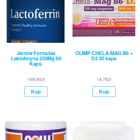
Jarrow Formulas
OLIMP CHELA-MAG B6 +
Laktoferyna 250Mg 60
D3 30 kaps
Kaps.
168,90
zł
14,78
zł
Kup
Kup