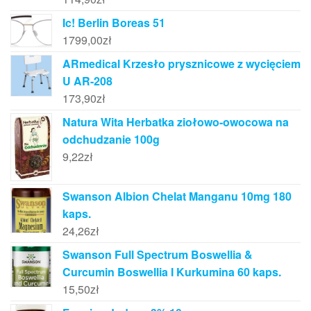
Ic! Berlin Boreas 51
1799,00
zł
ARmedical Krzesło prysznicowe z wycięciem
U AR-208
173,90
zł
Natura Wita Herbatka ziołowo-owocowa na
odchudzanie 100g
9,22
zł
Swanson Albion Chelat Manganu 10mg 180
kaps.
24,26
zł
Swanson Full Spectrum Boswellia &
Curcumin Boswellia I Kurkumina 60 kaps.
15,50
zł