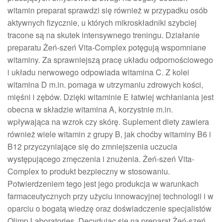
witamin preparat sprawdzi się również w przypadku osób
aktywnych fizycznie, u których mikroskładniki szybciej
tracone są na skutek intensywnego treningu. Działanie
preparatu Żeń-szeń Vita-Complex potęgują wspomniane
witaminy. Za sprawniejszą pracę układu odpornościowego
i układu nerwowego odpowiada witamina C. Z kolei
witamina D m.in. pomaga w utrzymaniu zdrowych kości,
mięśni i zębów. Dzięki witaminie E łatwiej wchłaniania jest
obecna w składzie witamina A, korzystnie m.in.
wpływająca na wzrok czy skórę. Suplement diety zawiera
również wiele witamin z grupy B, jak choćby witaminy B6 i
B12 przyczyniające się do zmniejszenia uczucia
występującego zmęczenia i znużenia. Żeń-szeń Vita-
Complex to produkt bezpieczny w stosowaniu.
Potwierdzeniem tego jest jego produkcja w warunkach
farmaceutycznych przy użyciu innowacyjnej technologii i w
oparciu o bogatą wiedzę oraz doświadczenie specjalistów
Olimp Laboratories. Decydując się na preparat Żeń-szeń