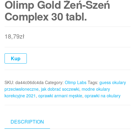
Olimp Gold Żeń-Szeń
Complex 30 tabl.
18,79
zł
Kup
SKU:
da44c06dc4da
Category:
Olimp Labs
Tags:
guess okulary
przeciwsłoneczne
,
jak dobrać soczewki
,
modne okulary
korekcyjne 2021
,
oprawki armani męskie
,
oprawki na okulary
DESCRIPTION