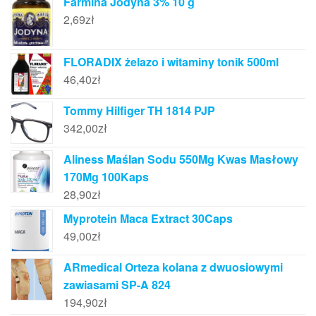
Farmina Jodyna 3% 10 g
2,69
zł
FLORADIX żelazo i witaminy tonik 500ml
46,40
zł
Tommy Hilfiger TH 1814 PJP
342,00
zł
Aliness Maślan Sodu 550Mg Kwas Masłowy
170Mg 100Kaps
28,90
zł
Myprotein Maca Extract 30Caps
49,00
zł
ARmedical Orteza kolana z dwuosiowymi
zawiasami SP-A 824
194,90
zł