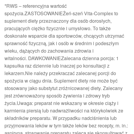
*RWS – referencyjna wartość
spożycia.ZASTOSOWANIEŻeń-szeń Vita-Complex to
suplement diety przeznaczony dla osób dorosłych,
pracujących ciężko fizycznie i umysłowo. To także
doskonałe wsparcie dla sportowców, chcących utrzymać
sprawność fizyczną, jak i osób w średnim i podeszłym
wieku, dążących do zachowania zdrowia i
witalności. DAWKOWANIEZalecana dzienna porcja: 1
kapsułka raz dziennie lub inaczej po konsultacji z
lekarzem.Nie należy przekraczać zalecanej porcji do
spożycia w ciągu dnia. Suplement diety nie może być
stosowany jako substytut zróżnicowanej diety. Zalecany
jest zrównoważony sposób żywienia i zdrowy tryb
życia.Uwaga: preparat nie wskazany w okresie ciąży i
karmienia piersią lub nadwrażliwości na którykolwiek ze
składników preparatu. W przypadku nadciśnienia lub
przyjmowania leków w tym także leków bez recepty, m. in.:
aspiryna, stosowanie preparatu zaleca się skonsultować z