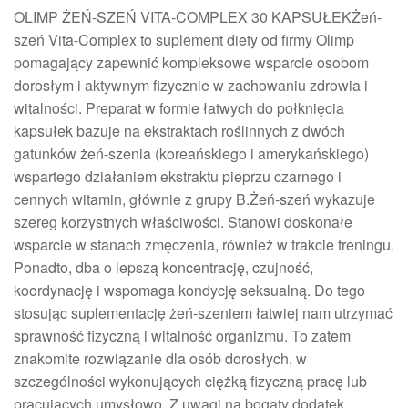
OLIMP ŻEŃ-SZEŃ VITA-COMPLEX 30 KAPSUŁEKŻeń-
szeń Vita-Complex to suplement diety od firmy Olimp
pomagający zapewnić kompleksowe wsparcie osobom
dorosłym i aktywnym fizycznie w zachowaniu zdrowia i
witalności. Preparat w formie łatwych do połknięcia
kapsułek bazuje na ekstraktach roślinnych z dwóch
gatunków żeń-szenia (koreańskiego i amerykańskiego)
wspartego działaniem ekstraktu pieprzu czarnego i
cennych witamin, głównie z grupy B.Żeń-szeń wykazuje
szereg korzystnych właściwości. Stanowi doskonałe
wsparcie w stanach zmęczenia, również w trakcie treningu.
Ponadto, dba o lepszą koncentrację, czujność,
koordynację i wspomaga kondycję seksualną. Do tego
stosując suplementację żeń-szeniem łatwiej nam utrzymać
sprawność fizyczną i witalność organizmu. To zatem
znakomite rozwiązanie dla osób dorosłych, w
szczególności wykonujących ciężką fizyczną pracę lub
pracujących umysłowo. Z uwagi na bogaty dodatek