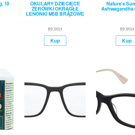
, 10
OKULARY DZIECIĘCE
Nature’s Su
ZERÓWKI OKRĄGŁE
Ashwagandha 6
LENONKI M5B BRĄZOWE
89,00
zł
99,90
zł
Kup
Kup