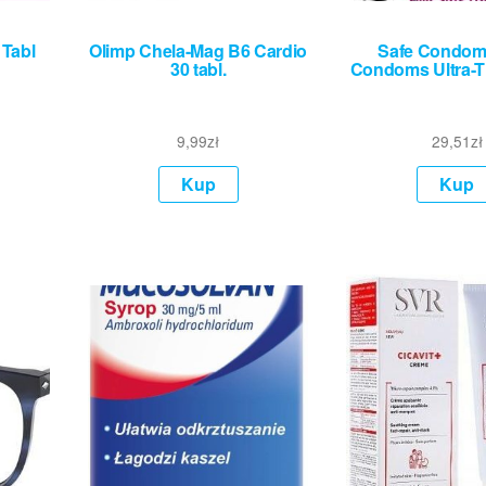
 Tabl
Olimp Chela-Mag B6 Cardio
Safe Condom
30 tabl.
Condoms Ultra-Th
9,99
zł
29,51
zł
Kup
Kup