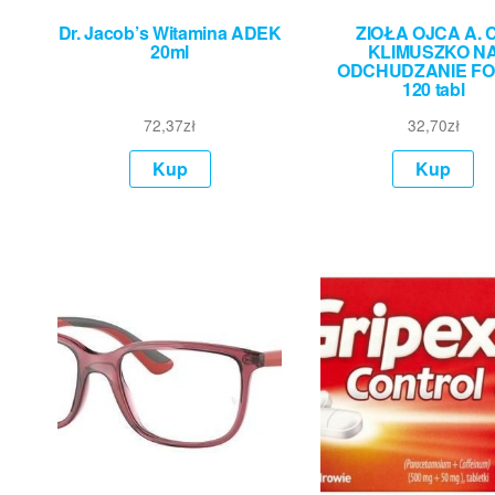
Dr. Jacob’s Witamina ADEK
ZIOŁA OJCA A. C
20ml
KLIMUSZKO N
ODCHUDZANIE F
120 tabl
72,37
zł
32,70
zł
Kup
Kup