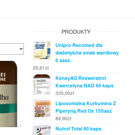
PRODUKTY
Unipro Recomed dla
diabetyków smak waniliowy
6 sasz.
25,81
zł
KenayAG Resweratrol
Kwercetyna NAD 60 kaps
335,00
zł
Liposomalna Kurkumina Z
Piperyną Red Ox 15Sasz
89,90
zł
Nutrof Total 60 kaps.