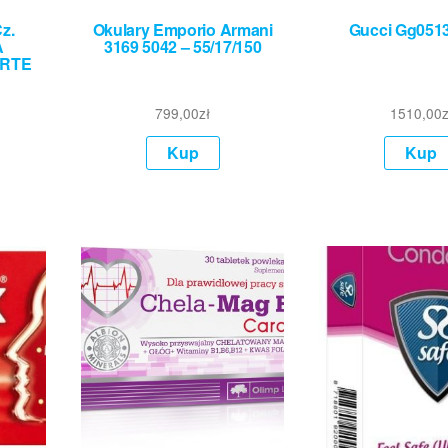
z.
Okulary Emporio Armani
Gucci Gg051
A
3169 5042 – 55/17/150
ORTE
799,00
zł
1510,00
z
Kup
Kup