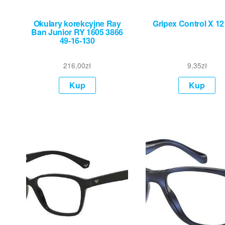
Okulary korekcyjne Ray
Gripex Control X 12
Ban Junior RY 1605 3866
49-16-130
216,00
zł
9,35
zł
Kup
Kup