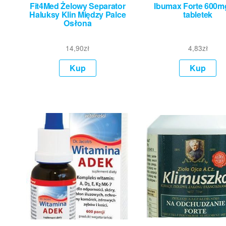
Fit4Med Żelowy Separator
Ibumax Forte 600mg
Haluksy Klin Między Palce
tabletek
Osłona
14,90
zł
4,83
zł
Kup
Kup