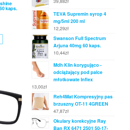
39,88
zł
nshine
0 kaps.
TEVA Supremin syrop 4
mg/5ml 200 ml
12,29
zł
Swanson Full Spectrum
Arjuna 40mg 60 kaps.
10,44
zł
Mdh Klin korygująco -
odciążający pod palce
młotkowate Inflex
13,00
zł
Reh4Mat Kompresyjny pas
brzuszny OT-11 4GREEN
47,87
zł
Okulary korekcyjne Ray
Ban RX 6471 2501 50-17-