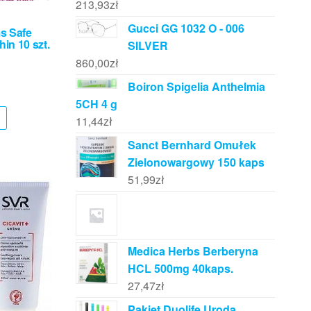
213,93
zł
Gucci GG 1032 O - 006
s Safe
in 10 szt.
SILVER
860,00
zł
Boiron Spigelia Anthelmia
5CH 4 g
11,44
zł
Sanct Bernhard Omułek
Zielonowargowy 150 kaps
51,99
zł
Medica Herbs Berberyna
HCL 500mg 40kaps.
27,47
zł
Pakiet Duolife Uroda