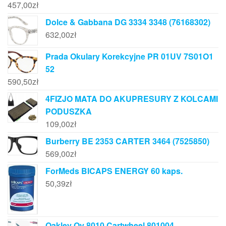
457,00
zł
Dolce & Gabbana DG 3334 3348 (76168302)
632,00
zł
Prada Okulary Korekcyjne PR 01UV 7S01O1
52
590,50
zł
4FIZJO MATA DO AKUPRESURY Z KOLCAMI
PODUSZKA
109,00
zł
Burberry BE 2353 CARTER 3464 (7525850)
569,00
zł
ForMeds BICAPS ENERGY 60 kaps.
50,39
zł
Oakley Oy 8010 Cartwheel 801004