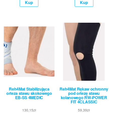
Kup
Kup
Reh4Mat Stabilizująca
Reh4Mat Rękaw ochronny
orteza stawu skokowego
pod ortezę stawu
EB-SS 4MEDIC
kolanowego RW-POWER
FIT 4CLASSIC
130,15
zł
59,39
zł