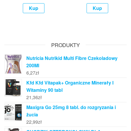
Kup
Kup
PRODUKTY
Nutricia Nutrikid Multi Fibre Czekoladowy
200Ml
6,27
zł
Kfd Kfd Vitapak+ Organiczne Minerały I
Witaminy 90 tabl
21,36
zł
Maxigra Go 25mg 8 tabl. do rozgryzania i
żucia
22,99
zł