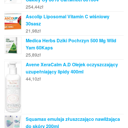
254,44
zł
Ascolip Liposomal Vitamin C wiśniowy
30sasz
21,98
zł
Medica Herbs Dziki Pochrzyn 500 Mg Wild
Yam 60Kaps
25,89
zł
Avene XeraCalm A.D Olejek oczyszczający
uzupełniający lipidy 400ml
44,10
zł
Squamax emulsja złuszczająco nawilżająca
do skóry 200ml