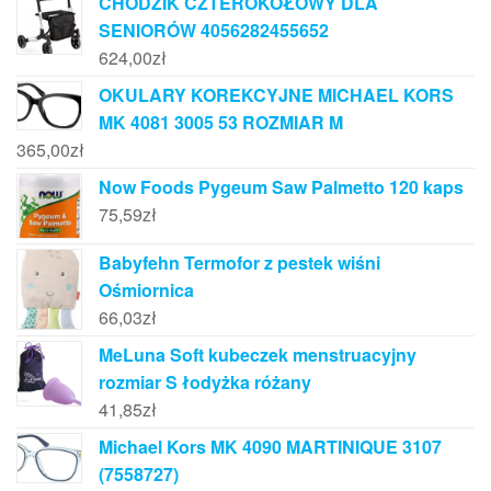
CHODZIK CZTEROKOŁOWY DLA
SENIORÓW 4056282455652
624,00
zł
OKULARY KOREKCYJNE MICHAEL KORS
MK 4081 3005 53 ROZMIAR M
365,00
zł
Now Foods Pygeum Saw Palmetto 120 kaps
75,59
zł
Babyfehn Termofor z pestek wiśni
Ośmiornica
66,03
zł
MeLuna Soft kubeczek menstruacyjny
rozmiar S łodyżka różany
41,85
zł
Michael Kors MK 4090 MARTINIQUE 3107
(7558727)