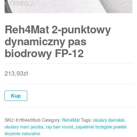
Reh4Mat 2-punktowy
dynamiczny pas
biodrowy FP-12
213,93
zł
Kup
SKU:
81ff04e0fbc6
Category:
Reh4Mat
Tags:
okulary damskie
,
okulary marc jacobs
,
ray ban round
,
zapalenie brzegów powiek
leczenie naturalne