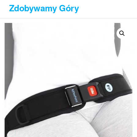
Przejdź
Zdobywamy Góry
do
treści