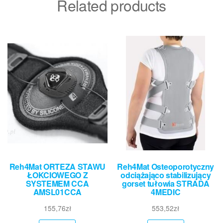
Related products
Reh4Mat ORTEZA STAWU
Reh4Mat Osteoporotyczny
ŁOKCIOWEGO Z
odciążająco stabilizujący
SYSTEMEM CCA
gorset tułowia STRADA
AMSL01CCA
4MEDIC
155,76
zł
553,52
zł