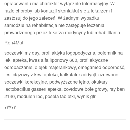
Reh4Mat
soczewki my day, profilaktyka logopedyczna, pojemnik na
leki apteka, kwas alfa liponowy 600, profilaktyczne
odrobaczanie, olejek majerankowy, omegamed odporność,
test ciążowy z krwi apteka, kalkulator addycji, czerwone
soczewki korekcyjne, podwyższone tętno, okukary,
lactobacillus gasseri apteka, covidowe bóle głowy, ray ban
2140, modulen ibd, posela tabletki, wynik gfr
yyyyy