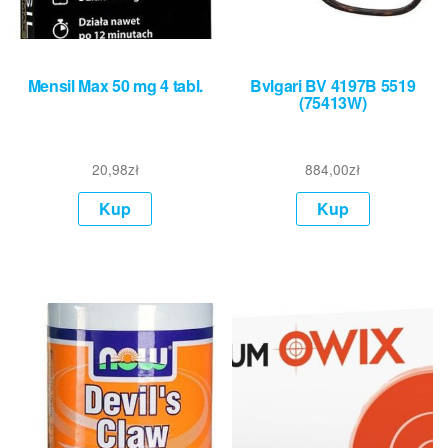
Mensil Max 50 mg 4 tabl.
Bvlgari BV 4197B 5519
(75413W)
20,98
zł
884,00
zł
Kup
Kup