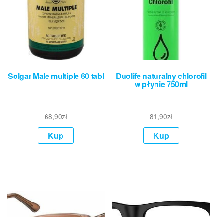
Solgar Male multiple 60 tabl
Duolife naturalny chlorofil
w płynie 750ml
68,90
zł
81,90
zł
Kup
Kup