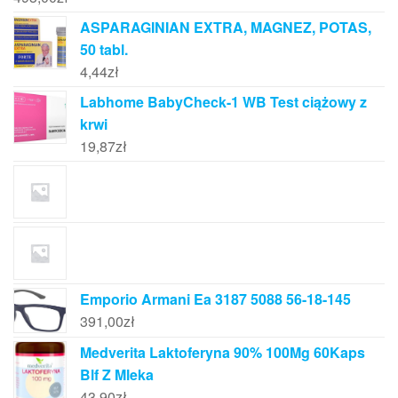
ASPARAGINIAN EXTRA, MAGNEZ, POTAS,
50 tabl.
4,44
zł
Labhome BabyCheck-1 WB Test ciążowy z
krwi
19,87
zł
Emporio Armani Ea 3187 5088 56-18-145
391,00
zł
Medverita Laktoferyna 90% 100Mg 60Kaps
Blf Z Mleka
43,90
zł