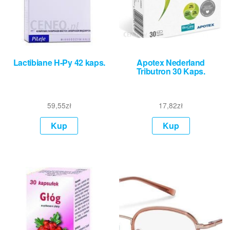
Lactibiane H-Py 42 kaps.
Apotex Nederland
Tributron 30 Kaps.
59,55
zł
17,82
zł
Kup
Kup