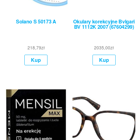
Solano S 50173 A
Okulary korekcyjne Bvlgari
BV 1112K 2007 (67604299)
218,79
zł
2035,00
zł
Kup
Kup