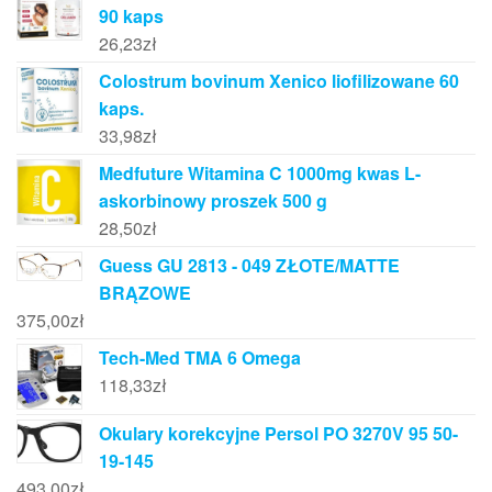
90 kaps
26,23
zł
Colostrum bovinum Xenico liofilizowane 60
kaps.
33,98
zł
Medfuture Witamina C 1000mg kwas L-
askorbinowy proszek 500 g
28,50
zł
Guess GU 2813 - 049 ZŁOTE/MATTE
BRĄZOWE
375,00
zł
Tech-Med TMA 6 Omega
118,33
zł
Okulary korekcyjne Persol PO 3270V 95 50-
19-145
493,00
zł