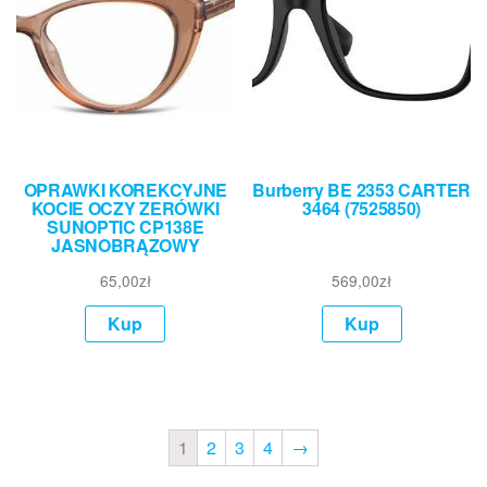
OPRAWKI KOREKCYJNE
Burberry BE 2353 CARTER
KOCIE OCZY ZERÓWKI
3464 (7525850)
SUNOPTIC CP138E
JASNOBRĄZOWY
65,00
zł
569,00
zł
Kup
Kup
1
2
3
4
→