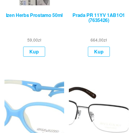
Izen Herbs Prostamo 50ml
Prada PR 11YV 1AB1O1
(7635426)
59,00
zł
664,00
zł
Kup
Kup