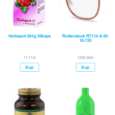
Herbapol Głóg 30kaps
Rodenstock R7114 A 49-
18-135
11,71
zł
1202,00
zł
Kup
Kup