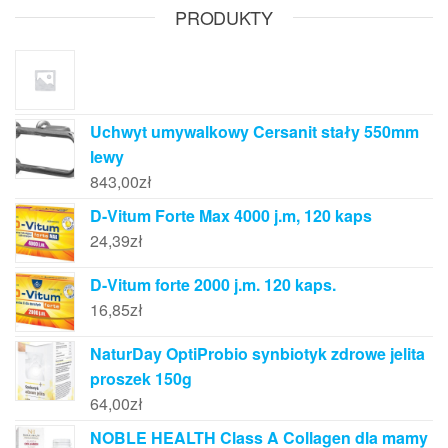
PRODUKTY
Uchwyt umywalkowy Cersanit stały 550mm
lewy
843,00
zł
D-Vitum Forte Max 4000 j.m, 120 kaps
24,39
zł
D-Vitum forte 2000 j.m. 120 kaps.
16,85
zł
NaturDay OptiProbio synbiotyk zdrowe jelita
proszek 150g
64,00
zł
NOBLE HEALTH Class A Collagen dla mamy