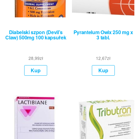
Diabelski szpon (Devil’s
Pyrantelum Owix 250 mg x
Claw) 500mg 100 kapsułek
3 tabl.
28,99
zł
12,67
zł
Kup
Kup