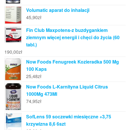
Volumatic aparat do inhalacji
45,90
zł
Fin Club Maxpotens-z buzdygankiem
ziemnym więcej energii i chęci do życia (60
tabl.)
190,00
zł
Now Foods Fenugreek Kozieradka 500 Mg
100 Kaps
25,48
zł
Now Foods L-Karnityna Liquid Citrus
1000Mg 473Ml
74,95
zł
SofLens 59 soczewki miesięczne +3,75
krzywizna 8,6 6szt