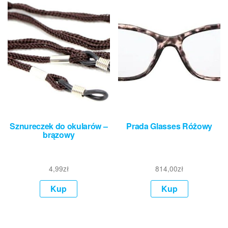
Sznureczek do okularów –
Prada Glasses Różowy
brązowy
4,99
zł
814,00
zł
Kup
Kup