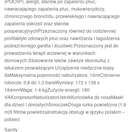
(POChP), alergii, stanów po zapaleniu płuc,
nawracającego zapalenia płuc, mukowiscydozy,
chronicznego bronchitu, przewlekłego i nawracającego
zapalenia oskrzeli oraz stanów
pooperacyjnychPrzeznaczony również do codziennej
profilaktyki zdrowych płuc oraz nawilżania i łagodzenia
podrażnionego gardła i śluzówki.Przeznaczony jest do
prowadzenia terapii wziewnej w warunkach
domowych.Stosowanie leków zawsze skonsultuj z
lekarzem prowadzącym.Urządzenie medyczne klasy
IIaMaksymalna pojemność nebulizatora: 10mlCiśnienie
robocze: 0,8 do 1,3 baraWymiary: 172 x 136 x
184mmWaga: 1,4 kgZużycie energii: 180
VAKompresorNebulizatorUstnikKońcówka do nosaMaski
dla dzieci i dorosłychSmoczekDługa rurka powietrzna (1,9
m)5 filtrów powietrzaInstrukcja obsługi w języku polskim –
pobierz
Sanity