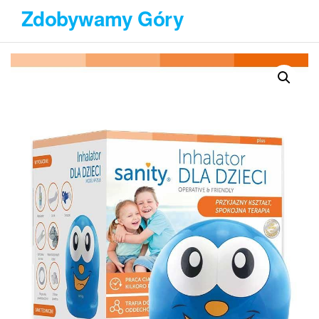
Przejdź
Zdobywamy Góry
do
treści