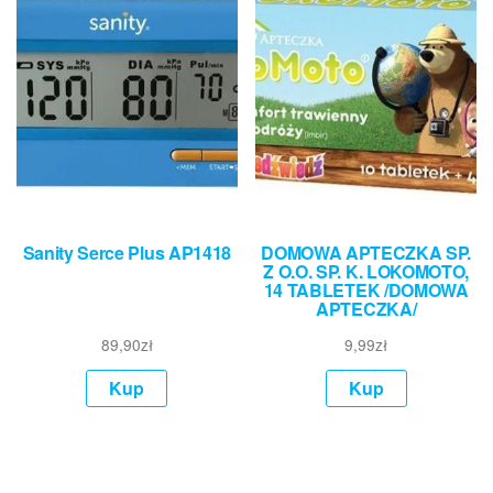
Sanity Serce Plus AP1418
DOMOWA APTECZKA SP.
Z O.O. SP. K. LOKOMOTO,
14 TABLETEK /DOMOWA
APTECZKA/
89,90
zł
9,99
zł
Kup
Kup