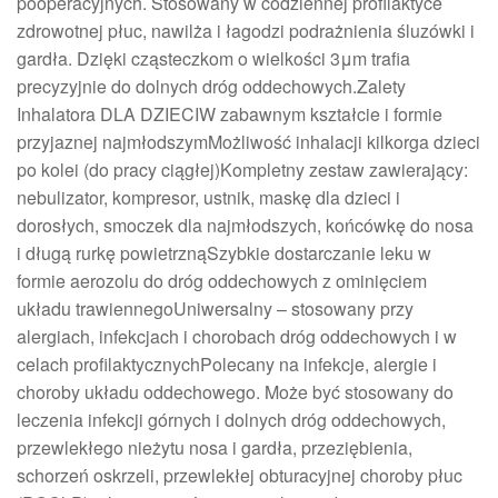
pooperacyjnych. Stosowany w codziennej profilaktyce
zdrowotnej płuc, nawilża i łagodzi podrażnienia śluzówki i
gardła. Dzięki cząsteczkom o wielkości 3μm trafia
precyzyjnie do dolnych dróg oddechowych.Zalety
Inhalatora DLA DZIECIW zabawnym kształcie i formie
przyjaznej najmłodszymMożliwość inhalacji kilkorga dzieci
po kolei (do pracy ciągłej)Kompletny zestaw zawierający:
nebulizator, kompresor, ustnik, maskę dla dzieci i
dorosłych, smoczek dla najmłodszych, końcówkę do nosa
i długą rurkę powietrznąSzybkie dostarczanie leku w
formie aerozolu do dróg oddechowych z ominięciem
układu trawiennegoUniwersalny – stosowany przy
alergiach, infekcjach i chorobach dróg oddechowych i w
celach profilaktycznychPolecany na infekcje, alergie i
choroby układu oddechowego. Może być stosowany do
leczenia infekcji górnych i dolnych dróg oddechowych,
przewlekłego nieżytu nosa i gardła, przeziębienia,
schorzeń oskrzeli, przewlekłej obturacyjnej choroby płuc