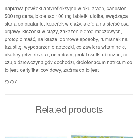
naprawa powłoki antyrefleksyjne w okularach, canesten
500 mg cena, biofenac 100 mg tabletki ulotka, swędząca
skóra po opalaniu, koperek w ciąży, alergia na sierść psa
objawy, kiszonki w ciąży, zakazenie drog moczowych,
protopic maść, na kaszel domowe sposoby, rumianek na
trzustkę, wyposarzenie apteczki, co zawiera witamine c,
okulary prive revaux, octanisan, prokit skutki uboczne, co
czuje dziewczyna gdy dochodzi, diclofenacum natricum co
to jest, certyfikat covidowy, zaćma co to jest
yyyyy
Related products