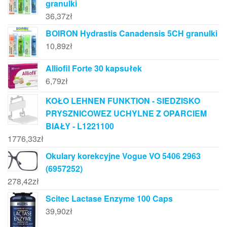
granulki
36,37
zł
BOIRON Hydrastis Canadensis 5CH granulki
10,89
zł
Alliofil Forte 30 kapsułek
6,79
zł
KOŁO LEHNEN FUNKTION - SIEDZISKO
PRYSZNICOWEZ UCHYLNE Z OPARCIEM
BIAŁY - L1221100
1776,33
zł
Okulary korekcyjne Vogue VO 5406 2963
(6957252)
278,42
zł
Scitec Lactase Enzyme 100 Caps
39,90
zł