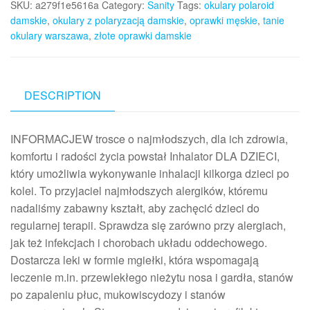
SKU:
a279f1e5616a
Category:
Sanity
Tags:
okulary polaroid
damskie
,
okulary z polaryzacją damskie
,
oprawki męskie
,
tanie
okulary warszawa
,
złote oprawki damskie
DESCRIPTION
INFORMACJEW trosce o najmłodszych, dla ich zdrowia,
komfortu i radości życia powstał Inhalator DLA DZIECI,
który umożliwia wykonywanie inhalacji kilkorga dzieci po
kolei. To przyjaciel najmłodszych alergików, któremu
nadaliśmy zabawny kształt, aby zachęcić dzieci do
regularnej terapii. Sprawdza się zarówno przy alergiach,
jak też infekcjach i chorobach układu oddechowego.
Dostarcza leki w formie mgiełki, która wspomagają
leczenie m.in. przewlekłego nieżytu nosa i gardła, stanów
po zapaleniu płuc, mukowiscydozy i stanów