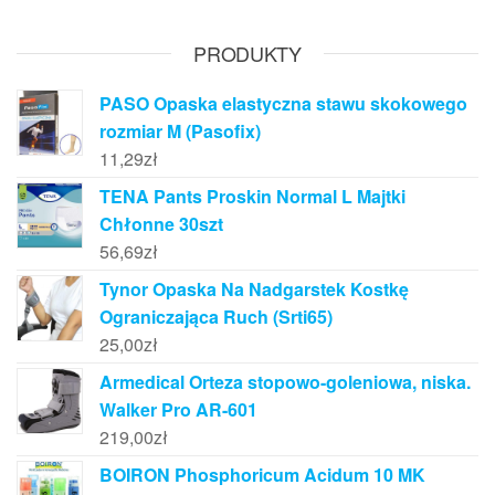
PRODUKTY
PASO Opaska elastyczna stawu skokowego
rozmiar M (Pasofix)
11,29
zł
TENA Pants Proskin Normal L Majtki
Chłonne 30szt
56,69
zł
Tynor Opaska Na Nadgarstek Kostkę
Ograniczająca Ruch (Srti65)
25,00
zł
Armedical Orteza stopowo-goleniowa, niska.
Walker Pro AR-601
219,00
zł
BOIRON Phosphoricum Acidum 10 MK