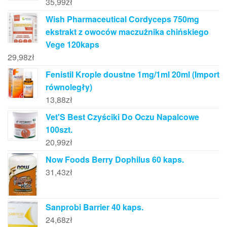
35,99
zł
Wish Pharmaceutical Cordyceps 750mg
ekstrakt z owoców maczużnika chińskiego
Vege 120kaps
29,98
zł
Fenistil Krople doustne 1mg/1ml 20ml (Import
równoległy)
13,88
zł
Vet'S Best Czyściki Do Oczu Napalcowe
100szt.
20,99
zł
Now Foods Berry Dophilus 60 kaps.
31,43
zł
Sanprobi Barrier 40 kaps.
24,68
zł