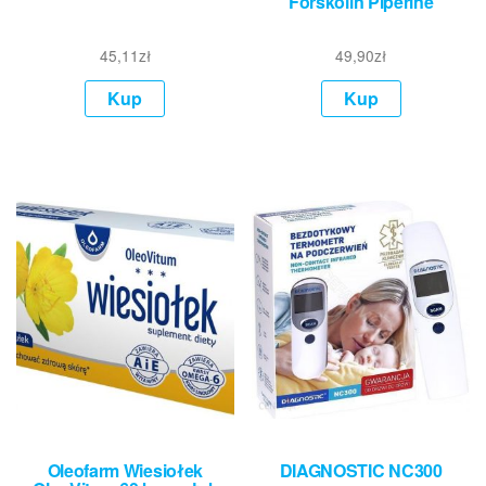
Forskolin Piperine
45,11
zł
49,90
zł
Kup
Kup
Oleofarm Wiesiołek
DIAGNOSTIC NC300