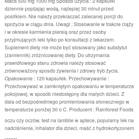
Maca 500 mg 1000 mg Sposób użycia : 2 kapsułki
dziennie popijając wodą, najlepiej 30 minut przed
posiłkiem. Nie należy przekraczać zalecanej porcji do
spożycia w ciągu dnia. Uwagi : Stosowanie w trakcie ciąży
i w okresie karmienia piersią oraz przez osoby
przyjmujących leki tylko po konsultacji z lekarzem.
Suplement diety nie może być stosowany jako substytut
(zamiennik) zróżnicowanej diety. Do utrzymania
prawidłowego stanu zdrowia należy stosować
zrównoważony sposób żywienia i zdrowy tryb życia.
Opakowanie : 120 kapsułek. Przechowywanie :
Przechowywać w zamkniętym opakowaniu w temperaturze
pokojowej, w sposób niedostępny dla małych dzieci. Z
dala od bezpośredniego promieniowania słonecznego w
temperaturze poniżej 30 o C. Producent : Rainforest Foods
oczu czy oczów, test na lamblie w aptece, popularny lek na
nadciśnienie, inhalator dla dzieci, maść z hydrokortyzonem
yyyyy