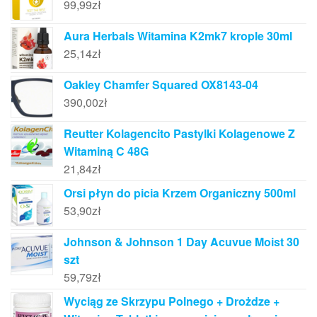
99,99
zł
Aura Herbals Witamina K2mk7 krople 30ml
25,14
zł
Oakley Chamfer Squared OX8143-04
390,00
zł
Reutter Kolagencito Pastylki Kolagenowe Z
Witaminą C 48G
21,84
zł
Orsi płyn do picia Krzem Organiczny 500ml
53,90
zł
Johnson & Johnson 1 Day Acuvue Moist 30
szt
59,79
zł
Wyciąg ze Skrzypu Polnego + Drożdze +