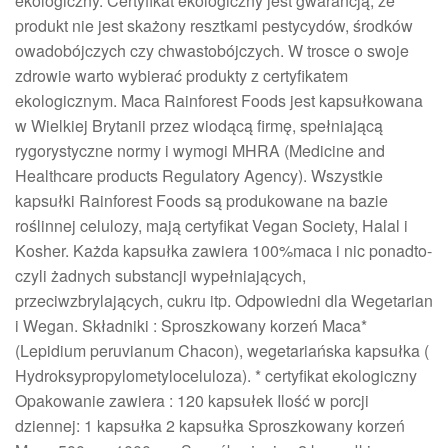
ekologiczny. Certyfikat ekologiczny jest gwarancją, że
produkt nie jest skażony resztkami pestycydów, środków
owadobójczych czy chwastobójczych. W trosce o swoje
zdrowie warto wybierać produkty z certyfikatem
ekologicznym. Maca Rainforest Foods jest kapsułkowana
w Wielkiej Brytanii przez wiodącą firmę, spełniającą
rygorystyczne normy i wymogi MHRA (Medicine and
Healthcare products Regulatory Agency). Wszystkie
kapsułki Rainforest Foods są produkowane na bazie
roślinnej celulozy, mają certyfikat Vegan Society, Halal i
Kosher. Każda kapsułka zawiera 100%maca i nic ponadto-
czyli żadnych substancji wypełniających,
przeciwzbrylających, cukru itp. Odpowiedni dla Wegetarian
i Wegan. Składniki : Sproszkowany korzeń Maca*
(Lepidium peruvianum Chacon), wegetariańska kapsułka (
Hydroksypropylometyloceluloza). * certyfikat ekologiczny
Opakowanie zawiera : 120 kapsułek Ilość w porcji
dziennej: 1 kapsułka 2 kapsułka Sproszkowany korzeń