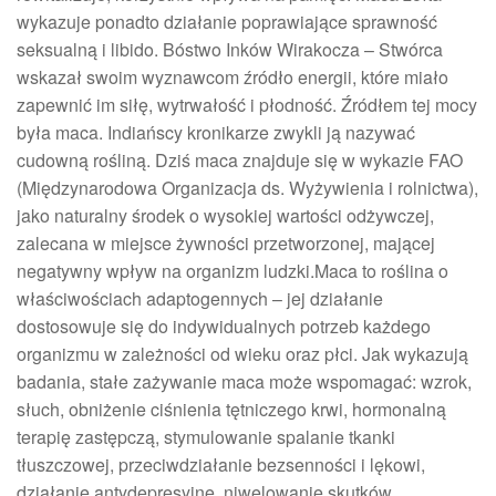
wykazuje ponadto działanie poprawiające sprawność
seksualną i libido. Bóstwo Inków Wirakocza – Stwórca
wskazał swoim wyznawcom źródło energii, które miało
zapewnić im siłę, wytrwałość i płodność. Źródłem tej mocy
była maca. Indiańscy kronikarze zwykli ją nazywać
cudowną rośliną. Dziś maca znajduje się w wykazie FAO
(Międzynarodowa Organizacja ds. Wyżywienia i rolnictwa),
jako naturalny środek o wysokiej wartości odżywczej,
zalecana w miejsce żywności przetworzonej, mającej
negatywny wpływ na organizm ludzki.Maca to roślina o
właściwościach adaptogennych – jej działanie
dostosowuje się do indywidualnych potrzeb każdego
organizmu w zależności od wieku oraz płci. Jak wykazują
badania, stałe zażywanie maca może wspomagać: wzrok,
słuch, obniżenie ciśnienia tętniczego krwi, hormonalną
terapię zastępczą, stymulowanie spalanie tkanki
tłuszczowej, przeciwdziałanie bezsenności i lękowi,
działanie antydepresyjne, niwelowanie skutków