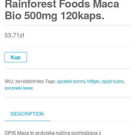
Rainforest Foods Maca
Bio 500mg 120kaps.
53,71
zł
Kup
SKU:
2e14392d16bc
Tags:
oprawki tommy hilfiger
,
optyk kutno
,
soczewki iwear
DESCRIPTION
OPIS Maca to andyjska roślina pochodząca z