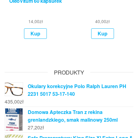
OleoVitum 60 kapsułek
14,00
zł
40,00
zł
Kup
Kup
PRODUKTY
Okulary korekcyjne Polo Ralph Lauren PH
2231 5017 53-17-140
435,00
zł
Domowa Apteczka Tran z rekina
grenlandzkiego, smak malinowy 250ml
27,20
zł
Safe Prezerwatywy King Size Xl Extra Long &