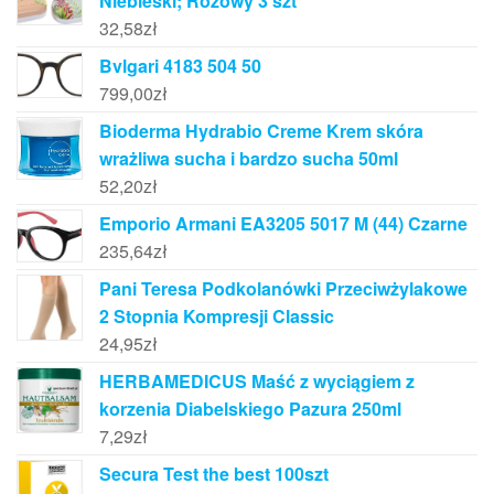
Niebieski; Różowy 3 szt
32,58
zł
Bvlgari 4183 504 50
799,00
zł
Bioderma Hydrabio Creme Krem skóra
wrażliwa sucha i bardzo sucha 50ml
52,20
zł
Emporio Armani EA3205 5017 M (44) Czarne
235,64
zł
Pani Teresa Podkolanówki Przeciwżylakowe
2 Stopnia Kompresji Classic
24,95
zł
HERBAMEDICUS Maść z wyciągiem z
korzenia Diabelskiego Pazura 250ml
7,29
zł
Secura Test the best 100szt