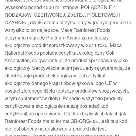
wysokości ponad 4000 m i stanowi POŁĄCZENIE 4
RODZAJóW: CZERWONEJ, ŻóŁTEJ, FIOLETOWEJ I
CZARNEJ, dzięki czemu otrzymujemy w jednym produkcie
wszystko to co najlepsze. Maca Rainforest Foods
otrzymała nagrodę Platinum Award za najlepszy
ekologiczny produkt sproszkowany w 2011 roku. Maca
Raiforest Foods posiada certyfikat ekologiczny Soil
Association, co gwarantuje, że produkt sprzedawany jako
ekologiczny rzeczywiście takim jest. Jedyną gwarancją, że
klient kupuje produkt ekologiczny jest certyfikat
ekologiczny danego kraju i obowiązkowe logo UE w
postaci zielonego liścia (dotyczy produktów spożywczych,
w tym suplementów diety). Ponadto wszystkie produkty
certyfikowane ekologicznie muszą posiadać kod
certyfikacji na opakowaniu. Dla firm brytyjskich takich jak
Rainforest Foods ma to format GB-ORG-05. Jeśli taki kod
nie jest obecny na opakowaniu-produkt nie jest