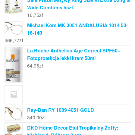
Wide Condoms 5szt.
16,75
zł
Michael Kors MK 3051 ANDALUSIA 1014 53-
16-140
466,77
zł
La Roche Anthelios Age Correct SPF50+
Fotoprotekcja lekki krem 50ml
64,95
zł
Ray-Ban RY 1089 4051 GOLD
340,00
zł
DKD Home Decor Etui Tropikalny Żółty;