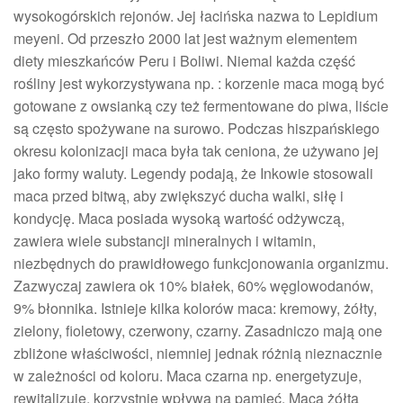
wysokogórskich rejonów. Jej łacińska nazwa to Lepidium
meyeni. Od przeszło 2000 lat jest ważnym elementem
diety mieszkańców Peru i Boliwi. Niemal każda część
rośliny jest wykorzystywana np. : korzenie maca mogą być
gotowane z owsianką czy też fermentowane do piwa, liście
są często spożywane na surowo. Podczas hiszpańskiego
okresu kolonizacji maca była tak ceniona, że używano jej
jako formy waluty. Legendy podają, że Inkowie stosowali
maca przed bitwą, aby zwiększyć ducha walki, siłę i
kondycję. Maca posiada wysoką wartość odżywczą,
zawiera wiele substancji mineralnych i witamin,
niezbędnych do prawidłowego funkcjonowania organizmu.
Zazwyczaj zawiera ok 10% białek, 60% węglowodanów,
9% błonnika. Istnieje kilka kolorów maca: kremowy, żółty,
zielony, fioletowy, czerwony, czarny. Zasadniczo mają one
zbliżone właściwości, niemniej jednak różnią nieznacznie
w zależności od koloru. Maca czarna np. energetyzuje,
rewitalizuje, korzystnie wpływa na pamięć. Maca żółta