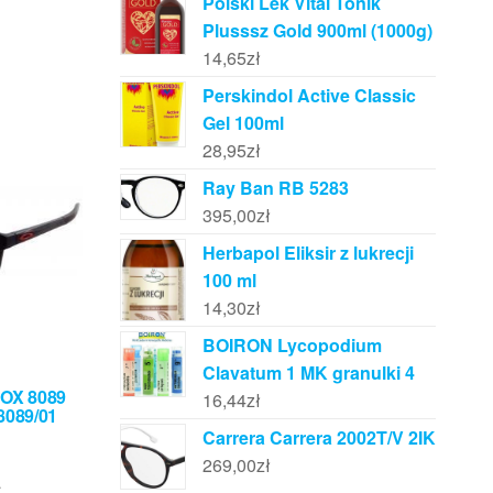
Polski Lek Vital Tonik
Plusssz Gold 900ml (1000g)
14,65
zł
Perskindol Active Classic
Gel 100ml
28,95
zł
Ray Ban RB 5283
395,00
zł
Herbapol Eliksir z lukrecji
100 ml
14,30
zł
BOIRON Lycopodium
Clavatum 1 MK granulki 4
 OX 8089
16,44
zł
8089/01
Carrera Carrera 2002T/V 2IK
269,00
zł
ł