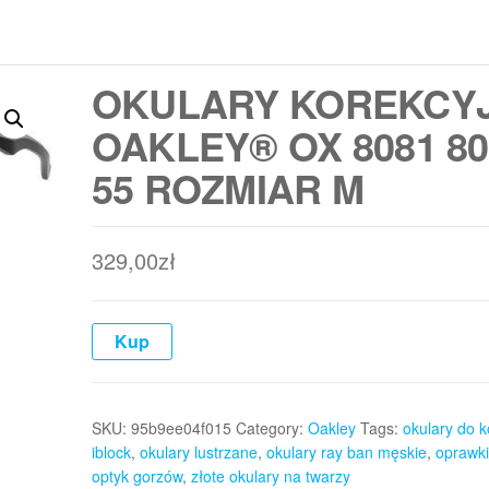
OKULARY KOREKCY
OAKLEY® OX 8081 80
55 ROZMIAR M
329,00
zł
Kup
SKU:
95b9ee04f015
Category:
Oakley
Tags:
okulary do 
iblock
,
okulary lustrzane
,
okulary ray ban męskie
,
oprawki
optyk gorzów
,
złote okulary na twarzy