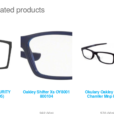
ated products
URITY
Oakley Shifter Xs OY8001
Okulary Oakley
5)
800104
Chamfer Mnp 
262,00
zł
570,00
z