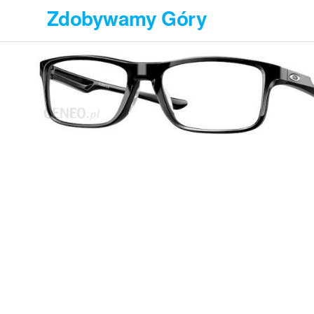
Przejdź
Zdobywamy Góry
do
treści