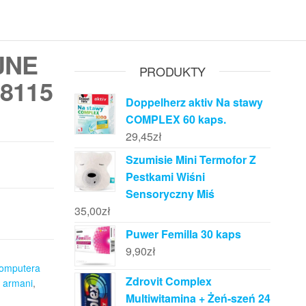
JNE
PRODUKTY
8115
Doppelherz aktiv Na stawy
COMPLEX 60 kaps.
29,45
zł
Szumisie Mini Termofor Z
Pestkami Wiśni
Sensoryczny Miś
35,00
zł
Puwer Femilla 30 kaps
9,90
zł
komputera
Zdrovit Complex
 armani
,
Multiwitamina + Żeń-szeń 24