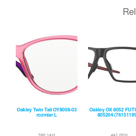
Rel
Oakley Twin Tail OY8008-03
Oakley OX 8052 FUT
rozmiar L
805204 (76151199
390,14
zł
441,00
zł