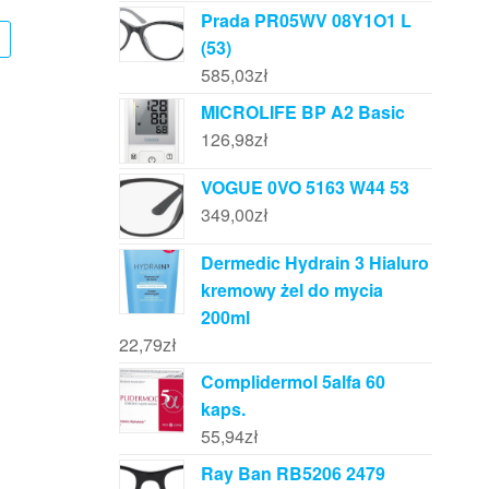
Prada PR05WV 08Y1O1 L
(53)
585,03
zł
MICROLIFE BP A2 Basic
126,98
zł
VOGUE 0VO 5163 W44 53
349,00
zł
Dermedic Hydrain 3 Hialuro
kremowy żel do mycia
200ml
22,79
zł
Complidermol 5alfa 60
kaps.
55,94
zł
Ray Ban RB5206 2479