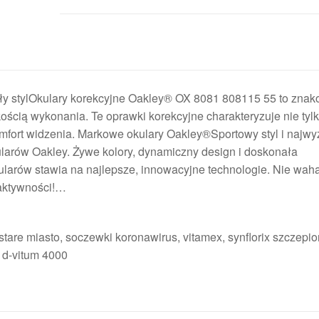
ły stylOkulary korekcyjne Oakley® OX 8081 808115 55 to znak
kością wykonania. Te oprawki korekcyjne charakteryzuje nie tyl
mfort widzenia. Markowe okulary Oakley®Sportowy styl i najwy
larów Oakley. Żywe kolory, dynamiczny design i doskonała
kularów stawia na najlepsze, innowacyjne technologie. Nie wahaj
 aktywności!…
are miasto, soczewki koronawirus, vitamex, synflorix szczepio
 d-vitum 4000