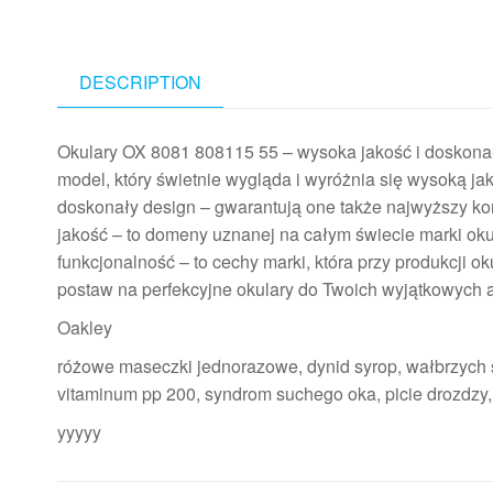
DESCRIPTION
Okulary OX 8081 808115 55 – wysoka jakość i doskona
model, który świetnie wygląda i wyróżnia się wysoką ja
doskonały design – gwarantują one także najwyższy ko
jakość – to domeny uznanej na całym świecie marki oku
funkcjonalność – to cechy marki, która przy produkcji o
postaw na perfekcyjne okulary do Twoich wyjątkowych
Oakley
różowe maseczki jednorazowe, dynid syrop, wałbrzych st
vitaminum pp 200, syndrom suchego oka, picie drozdzy,
yyyyy