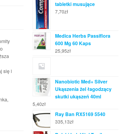
tabletki musujące
7,70
zł
Medica Herbs Passiflora
omity
600 Mg 60 Kaps
ko
25,95
zł
ższa
 się i
Nanobiotic Med+ Silver
Ukąszenia żel łagodzący
skutki ukąszeń 40ml
nka,
5,40
zł
Ray Ban RX5169 5540
335,13
zł