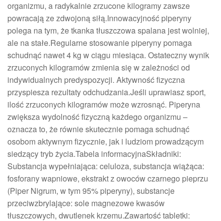
organizmu, a radykalnie zrzucone kilogramy zawsze
powracają ze zdwojoną siłą.Innowacyjność piperyny
polega na tym, że tkanka tłuszczowa spalana jest wolniej,
ale na stałe.Regularne stosowanie piperyny pomaga
schudnąć nawet 4 kg w ciągu miesiąca. Ostateczny wynik
zrzuconych kilogramów zmienia się w zależności od
indywidualnych predyspozycji. Aktywność fizyczna
przyspiesza rezultaty odchudzania.Jeśli uprawiasz sport,
ilość zrzuconych kilogramów może wzrosnąć. Piperyna
zwiększa wydolność fizyczną każdego organizmu –
oznacza to, że równie skutecznie pomaga schudnąć
osobom aktywnym fizycznie, jak i ludziom prowadzącym
siedzący tryb życia.Tabela informacyjnaSkładniki:
Substancja wypełniająca: celuloza, substancja wiążąca:
fosforany wapniowe, ekstrakt z owoców czarnego pieprzu
(Piper Nigrum, w tym 95% piperyny), substancje
przeciwzbrylające: sole magnezowe kwasów
tłuszczowych, dwutlenek krzemu.Zawartość tabletki: