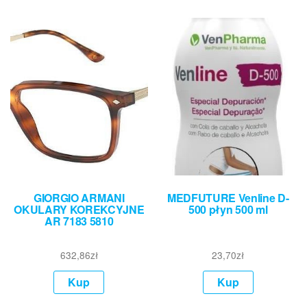
GIORGIO ARMANI
MEDFUTURE Venline D-
OKULARY KOREKCYJNE
500 płyn 500 ml
AR 7183 5810
632,86
zł
23,70
zł
Kup
Kup