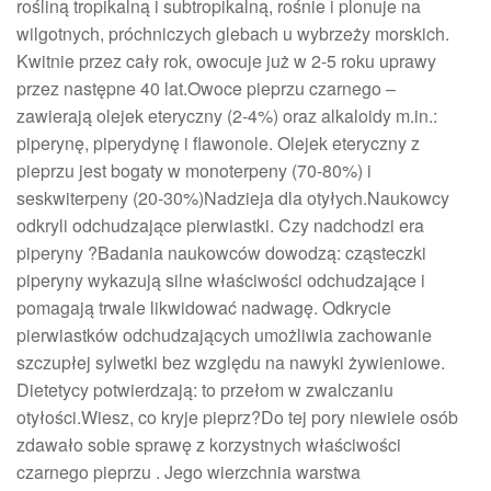
rośliną tropikalną i subtropikalną, rośnie i plonuje na
wilgotnych, próchniczych glebach u wybrzeży morskich.
Kwitnie przez cały rok, owocuje już w 2-5 roku uprawy
przez następne 40 lat.Owoce pieprzu czarnego –
zawierają olejek eteryczny (2-4%) oraz alkaloidy m.in.:
piperynę, piperydynę i flawonole. Olejek eteryczny z
pieprzu jest bogaty w monoterpeny (70-80%) i
seskwiterpeny (20-30%)Nadzieja dla otyłych.Naukowcy
odkryli odchudzające pierwiastki. Czy nadchodzi era
piperyny ?Badania naukowców dowodzą: cząsteczki
piperyny wykazują silne właściwości odchudzające i
pomagają trwale likwidować nadwagę. Odkrycie
pierwiastków odchudzających umożliwia zachowanie
szczupłej sylwetki bez względu na nawyki żywieniowe.
Dietetycy potwierdzają: to przełom w zwalczaniu
otyłości.Wiesz, co kryje pieprz?Do tej pory niewiele osób
zdawało sobie sprawę z korzystnych właściwości
czarnego pieprzu . Jego wierzchnia warstwa