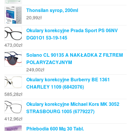
Thonsilan syrop, 200ml
20,99
zł
Okulary korekcyjne Prada Sport PS 06NV
DG01O1 53-19-145
473,00
zł
Solano CL 90135 A NAKŁADKA Z FILTREM
POLARYZACYJNYM
249,00
zł
Okulary korekcyjne Burberry BE 1361
CHARLEY 1109 (6842076)
585,28
zł
Okulary korekcyjne Michael Kors MK 3052
STRASBOURG 1005 (6779227)
412,96
zł
Phlebodia 600 Mg 30 Tabl.