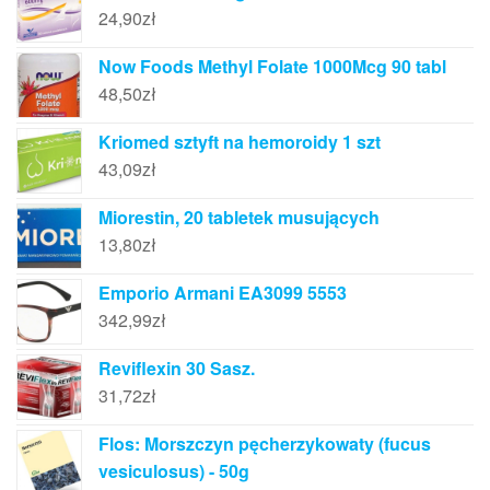
24,90
zł
Now Foods Methyl Folate 1000Mcg 90 tabl
48,50
zł
Kriomed sztyft na hemoroidy 1 szt
43,09
zł
Miorestin, 20 tabletek musujących
13,80
zł
Emporio Armani EA3099 5553
342,99
zł
Reviflexin 30 Sasz.
31,72
zł
Flos: Morszczyn pęcherzykowaty (fucus
vesiculosus) - 50g