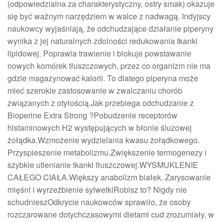
(odpowiedzialna za charakterystyczny, ostry smak) okazuje
się być ważnym narzędziem w walce z nadwagą. Indyjscy
naukowcy wyjaśniają, że odchudzające działanie piperyny
wynika z jej naturalnych zdolności redukowania tkanki
lipidowej. Poprawia trawienie i blokuje powstawanie
nowych komórek tłuszczowych, przez co organizm nie ma
gdzie magazynować kalorii. To dlatego piperyna może
mieć szerokie zastosowanie w zwalczaniu chorób
związanych z otyłością.Jak przebiega odchudzanie z
Bioperine Extra Strong ?Pobudzenie receptorów
histaminowych H2 występujących w błonie śluzowej
żołądka.Wzmożenie wydzielania kwasu żołądkowego.
Przyspieszenie metabolizmu.Zwiększenie termogenezy i
szybkie utlenianie tkanki tłuszczowej.WYSMUKLENIE
CAŁEGO CIAŁA.Większy anabolizm białek. Zarysowanie
mięśni i wyrzeźbienie sylwetkiRobisz to? Nigdy nie
schudnieszOdkrycie naukowców sprawiło, że osoby
rozczarowane dotychczasowymi dietami cud zrozumiały, w