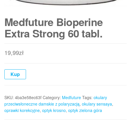
Medfuture Bioperine
Extra Strong 60 tabl.
19,99
zł
Kup
SKU:
4ba3e58ec63f
Category:
Medfuture
Tags:
okulary
przeciwsłoneczne damskie z polaryzacją
,
okulary sensaya
,
oprawki korekcyjne
,
optyk krosno
,
optyk zielona góra