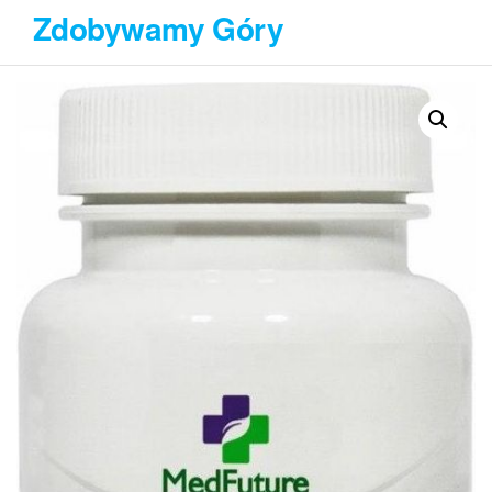
Przejdź
Zdobywamy Góry
do
treści