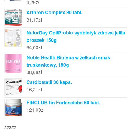
4,29
zł
Arthron Complex 90 tabl.
31,17
zł
NaturDay OptiProbio synbiotyk zdrowe jelita
proszek 150g
64,00
zł
Noble Health Biotyna w żelkach smak
truskawkowy, 180g
38,68
zł
Cardiostatil 30 kaps.
16,21
zł
FINCLUB fin Fortesatabs 60 tabl.
121,00
zł
zzzzz