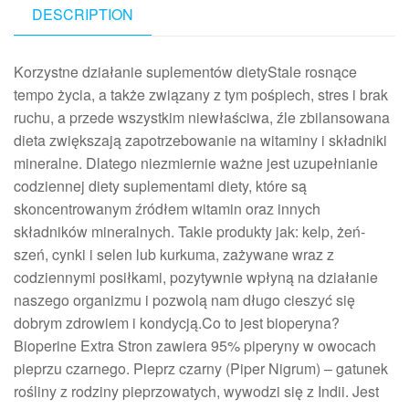
DESCRIPTION
Korzystne działanie suplementów dietyStale rosnące
tempo życia, a także związany z tym pośpiech, stres i brak
ruchu, a przede wszystkim niewłaściwa, źle zbilansowana
dieta zwiększają zapotrzebowanie na witaminy i składniki
mineralne. Dlatego niezmiernie ważne jest uzupełnianie
codziennej diety suplementami diety, które są
skoncentrowanym źródłem witamin oraz innych
składników mineralnych. Takie produkty jak: kelp, żeń-
szeń, cynki i selen lub kurkuma, zażywane wraz z
codziennymi posiłkami, pozytywnie wpłyną na działanie
naszego organizmu i pozwolą nam długo cieszyć się
dobrym zdrowiem i kondycją.Co to jest bioperyna?
Bioperine Extra Stron zawiera 95% piperyny w owocach
pieprzu czarnego. Pieprz czarny (Piper Nigrum) – gatunek
rośliny z rodziny pieprzowatych, wywodzi się z Indii. Jest