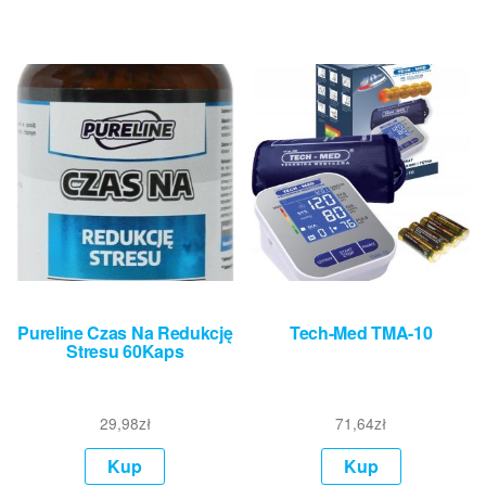
Pureline Czas Na Redukcję
Tech-Med TMA-10
Stresu 60Kaps
29,98
zł
71,64
zł
Kup
Kup