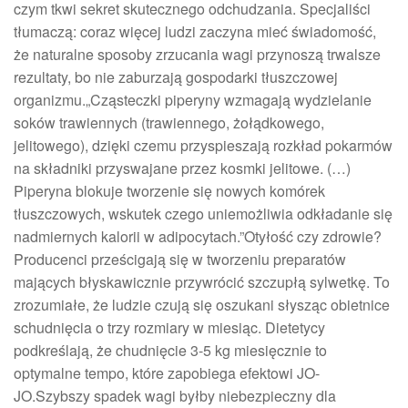
czym tkwi sekret skutecznego odchudzania. Specjaliści
tłumaczą: coraz więcej ludzi zaczyna mieć świadomość,
że naturalne sposoby zrzucania wagi przynoszą trwalsze
rezultaty, bo nie zaburzają gospodarki tłuszczowej
organizmu.„Cząsteczki piperyny wzmagają wydzielanie
soków trawiennych (trawiennego, żołądkowego,
jelitowego), dzięki czemu przyspieszają rozkład pokarmów
na składniki przyswajane przez kosmki jelitowe. (…)
Piperyna blokuje tworzenie się nowych komórek
tłuszczowych, wskutek czego uniemożliwia odkładanie się
nadmiernych kalorii w adipocytach.”Otyłość czy zdrowie?
Producenci prześcigają się w tworzeniu preparatów
mających błyskawicznie przywrócić szczupłą sylwetkę. To
zrozumiałe, że ludzie czują się oszukani słysząc obietnice
schudnięcia o trzy rozmiary w miesiąc. Dietetycy
podkreślają, że chudnięcie 3-5 kg miesięcznie to
optymalne tempo, które zapobiega efektowi JO-
JO.Szybszy spadek wagi byłby niebezpieczny dla