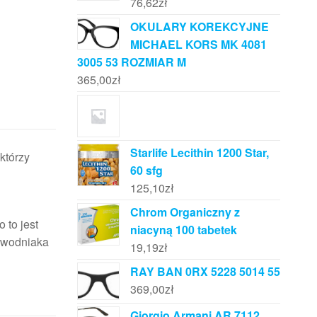
76,62
zł
OKULARY KOREKCYJNE
MICHAEL KORS MK 4081
3005 53 ROZMIAR M
365,00
zł
Starlife Lecithin 1200 Star,
którzy
60 sfg
125,10
zł
Chrom Organiczny z
 to jest
niacyną 100 tabetek
 wodniaka
19,19
zł
RAY BAN 0RX 5228 5014 55
369,00
zł
Giorgio Armani AR 7112