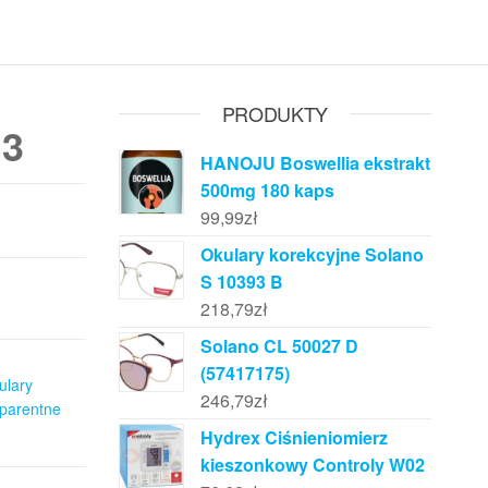
PRODUKTY
 3
HANOJU Boswellia ekstrakt
500mg 180 kaps
99,99
zł
Okulary korekcyjne Solano
S 10393 B
218,79
zł
Solano CL 50027 D
(57417175)
ulary
246,79
zł
sparentne
Hydrex Ciśnieniomierz
kieszonkowy Controly W02