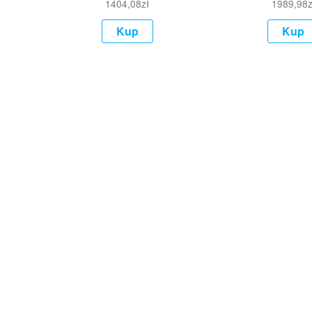
1404,08
zł
1989,98
z
Kup
Kup