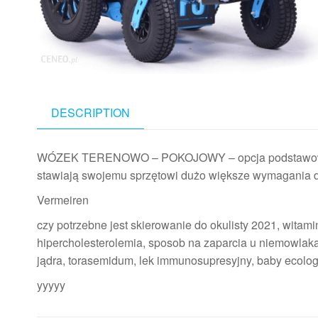
DESCRIPTION
WÓZEK TERENOWO – POKOJOWY – opcja podstawowa. N
stawiają swojemu sprzętowi dużo większe wymagania do
Vermeiren
czy potrzebne jest skierowanie do okulisty 2021, witamina
hipercholesterolemia, sposob na zaparcia u niemowla
jądra, torasemidum, lek immunosupresyjny, baby ecolog
yyyyy