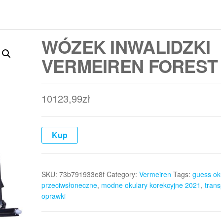
WÓZEK INWALIDZKI
VERMEIREN FOREST
10123,99
zł
Kup
SKU:
73b791933e8f
Category:
Vermeiren
Tags:
guess ok
przeciwsłoneczne
,
modne okulary korekcyjne 2021
,
tran
oprawki