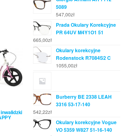
5089
547,00
zł
Prada Okulary Korekcyjne
PR 64UV M4Y1O1 51
665,00
zł
Okulary korekcyjne
Rodenstock R7084S2 C
1055,00
zł
Burberry BE 2338 LEAH
3316 53-17-140
542,22
zł
inwalidzki
HAPPY
Okulary korekcyjne Vogue
VO 5359 W827 51-16-140