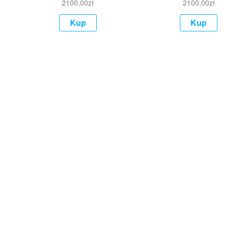
2100,00
zł
2100,00
zł
Kup
Kup