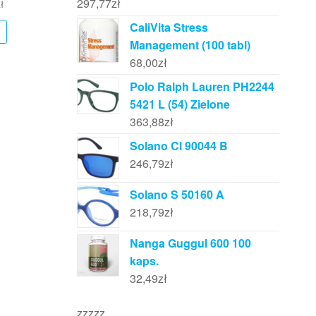
297,77
zł
ł
CaliVita Stress
Management (100 tabl)
68,00
zł
Polo Ralph Lauren PH2244
5421 L (54) Zielone
363,88
zł
Solano Cl 90044 B
246,79
zł
Solano S 50160 A
218,79
zł
Nanga Guggul 600 100
kaps.
32,49
zł
zzzzz