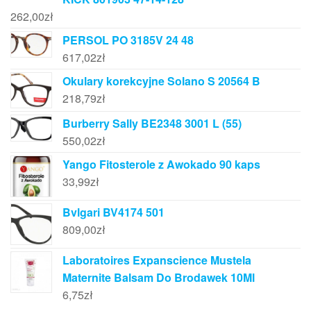
262,00
zł
PERSOL PO 3185V 24 48
617,02
zł
Okulary korekcyjne Solano S 20564 B
218,79
zł
Burberry Sally BE2348 3001 L (55)
550,02
zł
Yango Fitosterole z Awokado 90 kaps
33,99
zł
Bvlgari BV4174 501
809,00
zł
Laboratoires Expanscience Mustela
Maternite Balsam Do Brodawek 10Ml
6,75
zł