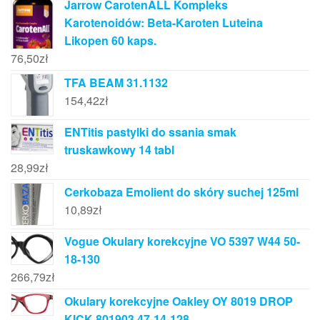
Jarrow CarotenALL Kompleks
Karotenoidów: Beta-Karoten Luteina
Likopen 60 kaps.
76,50
zł
TFA BEAM 31.1132
154,42
zł
ENTitis pastylki do ssania smak
truskawkowy 14 tabl
28,99
zł
Cerkobaza Emolient do skóry suchej 125ml
10,89
zł
Vogue Okulary korekcyjne VO 5397 W44 50-
18-130
266,79
zł
Okulary korekcyjne Oakley OY 8019 DROP
KICK 801903 47-14-128