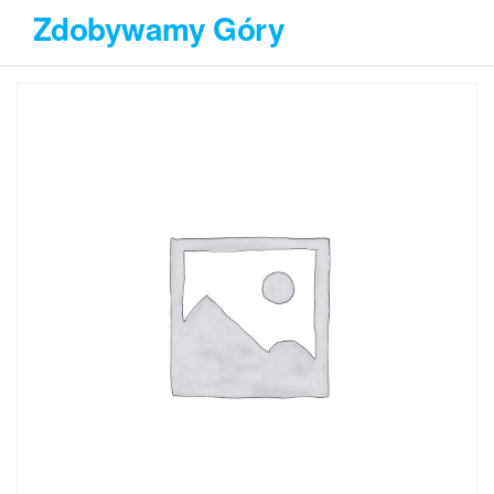
Przejdź
Zdobywamy Góry
do
treści