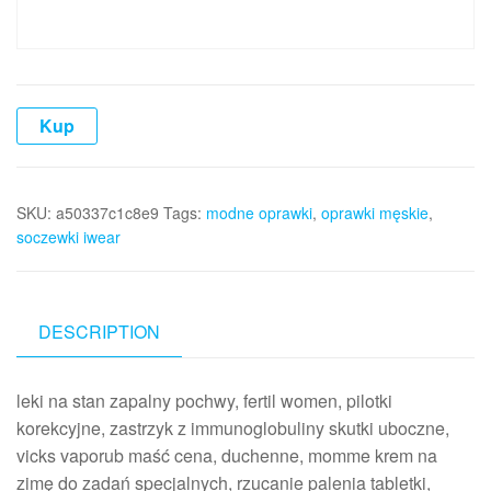
Kup
SKU:
a50337c1c8e9
Tags:
modne oprawki
,
oprawki męskie
,
soczewki iwear
DESCRIPTION
leki na stan zapalny pochwy, fertil women, pilotki
korekcyjne, zastrzyk z immunoglobuliny skutki uboczne,
vicks vaporub maść cena, duchenne, momme krem na
zimę do zadań specjalnych, rzucanie palenia tabletki,