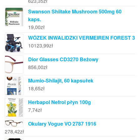
623,35
zł
Swanson Shiitake Mushroom 500mg 60
kaps.
19,00
zł
WÓZEK INWALIDZKI VERMEIREN FOREST 3
10123,99
zł
Dior Glasses CD3270 Beżowy
856,00
zł
Mumio-Shilajit, 60 kapsułek
18,65
zł
Herbapol Nefrol płyn 100g
7,74
zł
Okulary Vogue VO 2787 1916
278,42
zł