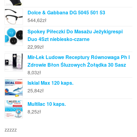
Dolce & Gabbana DG 5045 501 53
544,62
zł
Spokey Piłeczki Do Masażu Jeżykigrespi
Duo 4Szt niebiesko-czarne
22,99
zł
Mir-Lek Ludowe Receptury Równowaga Ph I
Zdrowie Błon Śluzowych Żołądka 30 Sasz
8,03
zł
Iskial Max 120 kaps.
25,84
zł
Multilac 10 kaps.
8,25
zł
zzzzz