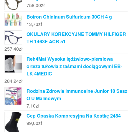
758,00
zł
Boiron Chininum Sulfuricum 30CH 4 g
13,73
zł
OKULARY KOREKCYJNE TOMMY HILFIGER
TH 1463F ACB 51
257,40
zł
Reh4Mat Wysoka lędźwiowo-piersiowa
orteza tułowia z taśmami dociągowymi EB-
LK 4MEDIC
284,24
zł
Rodzina Zdrowia Immunosine Junior 10 Sasz
O U Malinowym
7,10
zł
Cep Opaska Kompresyjna Na Kostkę 2484
99,00
zł