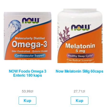
NOW Foods Omega 3
Now Melatonin 5Mg 60caps
Enteric 180 kaps
53,99
zł
27,71
zł
Kup
Kup