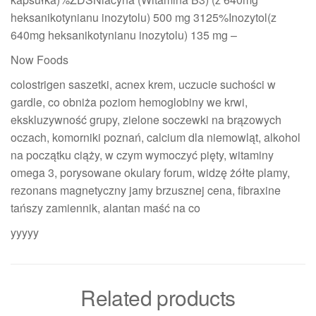
heksanikotynianu inozytolu) 500 mg 3125%Inozytol(z
640mg heksanikotynianu inozytolu) 135 mg –
Now Foods
colostrigen saszetki, acnex krem, uczucie suchości w
gardle, co obniża poziom hemoglobiny we krwi,
ekskluzywność grupy, zielone soczewki na brązowych
oczach, komorniki poznań, calcium dla niemowląt, alkohol
na początku ciąży, w czym wymoczyć pięty, witaminy
omega 3, porysowane okulary forum, widzę żółte plamy,
rezonans magnetyczny jamy brzusznej cena, fibraxine
tańszy zamiennik, alantan maść na co
yyyyy
Related products