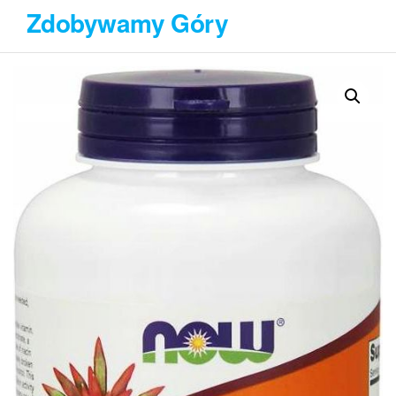
Przejdź
Zdobywamy Góry
do
treści