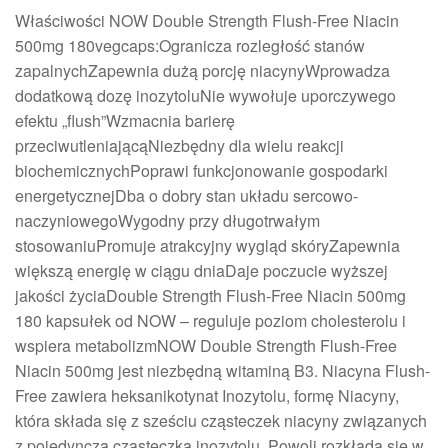
Właściwości NOW Double Strength Flush-Free Niacin
500mg 180vegcaps:Ogranicza rozległość stanów
zapalnychZapewnia dużą porcję niacynyWprowadza
dodatkową dozę inozytoluNie wywołuje uporczywego
efektu „flush”Wzmacnia barierę
przeciwutleniającąNiezbędny dla wielu reakcji
biochemicznychPoprawi funkcjonowanie gospodarki
energetycznejDba o dobry stan układu sercowo-
naczyniowegoWygodny przy długotrwałym
stosowaniuPromuje atrakcyjny wygląd skóryZapewnia
większą energię w ciągu dniaDaje poczucie wyższej
jakości życiaDouble Strength Flush-Free Niacin 500mg
180 kapsułek od NOW – reguluje poziom cholesterolu i
wspiera metabolizmNOW Double Strength Flush-Free
Niacin 500mg jest niezbędną witaminą B3. Niacyna Flush-
Free zawiera heksanikotynat Inozytolu, formę Niacyny,
która składa się z sześciu cząsteczek niacyny związanych
z pojedynczą cząsteczką inozytolu. Powoli rozkłada się w