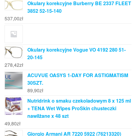
Okulary korekcyjne Burberry BE 2337 FLEET
3852 52-15-140
537,00
zł
Okulary korekcyjne Vogue VO 4192 280 51-
20-145
278,42
zł
ACUVUE OASYS 1-DAY FOR ASTIGMATISM
30SZT.
89,90
zł
Nutridrink o smaku czekoladowym 8 x 125 ml
+ TENA Wet Wipes ProSkin chusteczki
nawilżane x 48 szt
49,80
zł
Giorgio Armani AR 7220 5922 (76213320)