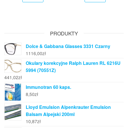
PRODUKTY
Dolce & Gabbana Glasses 3331 Czarny
1116,00
zł
Okulary korekcyjne Ralph Lauren RL 6216U
5994 (70551Z)
441,02
zł
Immunotran 60 kaps.
8,50
zł
Lloyd Emulsion Alpenkrauter Emulsion
Balsam Alpejski 200ml
10,87
zł