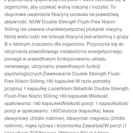
organizmie, aby uzyskać wolną niacynę i inozytol. To
stopniowe uwalnianie Niacyny pozwala na prawdziwą
aktywność. NOW Double Strength Flush-Free Niacin
500mg nie zawiera charakterystycznej płukanki niacyny,
której wielu ludzi nie toleruje.Niacyna jest witaminą z grupy
B o istotnym znaczeniu dla organizmu. Przyczynia się do
utrzymania prawidłowego metabolizmu energetycznego,
pomaga w prawidłowym funkcjonowaniu układu
nerwowego, utrzymaniu prawidłowych funkcji
psychologicznych.Dawkowanie Double Strength Flush-
Free Niacin 500mg 180 kapsułek:W razie potrzeby
przyjmuj 1 kapsułkę z posiłkiem.Składniki Double Strength
Flush-Free Niacin 500mg 180 kapsułek:Wielkość
opakowania: 180 kapsułekWielkość porcji: 1 kapsułkaIlość
porcji w opakowaniu: 180Celuloza (kapsułka), kwas
stearynowy (źródło roślinne), stearynian magnezu (źródło
roślinne), mąka ryżowa i krzemionka.ZawartośćW porcji (1
kapsułka)%ZDSNiacyna (Witamina B3) (z 640mg