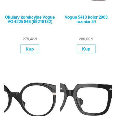
Okulary korekcyjne Vogue
Vogue 5413 kolor 2903
VO 4225 848 (69248182)
rozmiar 54
278,42
zł
289,00
zł
Kup
Kup