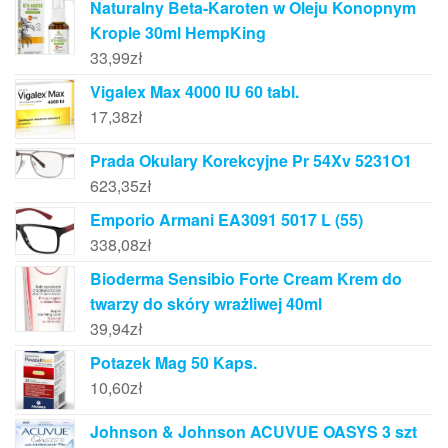
Naturalny Beta-Karoten w Oleju Konopnym
Krople 30ml HempKing
33,99
zł
Vigalex Max 4000 IU 60 tabl.
17,38
zł
Prada Okulary Korekcyjne Pr 54Xv 5231O1
623,35
zł
Emporio Armani EA3091 5017 L (55)
338,08
zł
Bioderma Sensibio Forte Cream Krem do
twarzy do skóry wrażliwej 40ml
39,94
zł
Potazek Mag 50 Kaps.
10,60
zł
Johnson & Johnson ACUVUE OASYS 3 szt