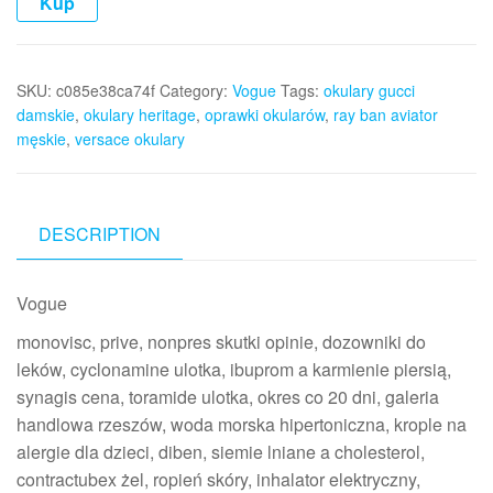
Kup
SKU:
c085e38ca74f
Category:
Vogue
Tags:
okulary gucci
damskie
,
okulary heritage
,
oprawki okularów
,
ray ban aviator
męskie
,
versace okulary
DESCRIPTION
Vogue
monovisc, prive, nonpres skutki opinie, dozowniki do
leków, cyclonamine ulotka, ibuprom a karmienie piersią,
synagis cena, toramide ulotka, okres co 20 dni, galeria
handlowa rzeszów, woda morska hipertoniczna, krople na
alergie dla dzieci, diben, siemie lniane a cholesterol,
contractubex żel, ropień skóry, inhalator elektryczny,