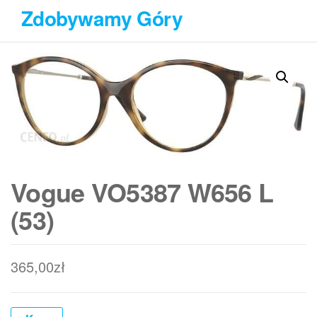
Przejdź
Zdobywamy Góry
do
treści
Vogue VO5387 W656 L
(53)
365,00
zł