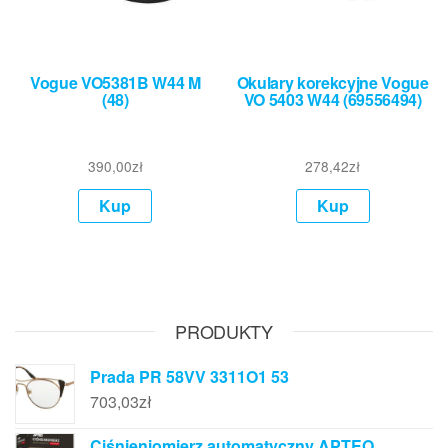
Vogue VO5381B W44 M
Okulary korekcyjne Vogue
(48)
VO 5403 W44 (69556494)
390,00
zł
278,42
zł
Kup
Kup
PRODUKTY
Prada PR 58VV 3311O1 53
703,03
zł
Ciśnieniomierz automatyczny APTEO