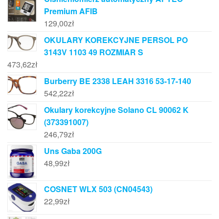
Premium AFIB
129,00
zł
OKULARY KOREKCYJNE PERSOL PO
3143V 1103 49 ROZMIAR S
473,62
zł
Burberry BE 2338 LEAH 3316 53-17-140
542,22
zł
Okulary korekcyjne Solano CL 90062 K
(373391007)
246,79
zł
Uns Gaba 200G
48,99
zł
COSNET WLX 503 (CN04543)
22,99
zł