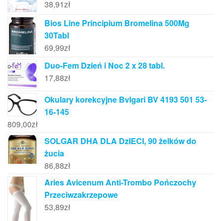
38,91
zł
Bios Line Principium Bromelina 500Mg
30Tabl
69,99
zł
Duo-Fem Dzień i Noc 2 x 28 tabl.
17,88
zł
Okulary korekcyjne Bvlgari BV 4193 501 53-
16-145
809,00
zł
SOLGAR DHA DLA DzIECI, 90 żelków do
żucia
86,88
zł
Aries Avicenum Anti-Trombo Pończochy
Przeciwzakrzepowe
53,89
zł