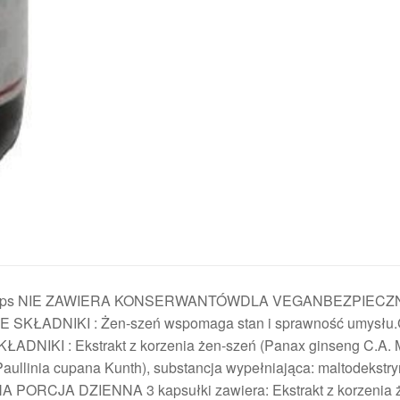
 Vcaps NIE ZAWIERA KONSERWANTÓWDLA VEGANBEZPIECZ
DNIKI : Żen-szeń wspomaga stan i sprawność umysłu.
SKŁADNIKI : Ekstrakt z korzenia żen-szeń (Panax ginseng C.A. 
Paullinia cupana Kunth), substancja wypełniająca: maltodekstry
NA PORCJA DZIENNA 3 kapsułki zawiera: Ekstrakt z korzenia 