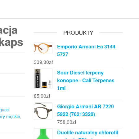
acja
PRODUKTY
 kaps
Emporio Armani Ea 3144
5727
339,30
zł
Sour Diesel terpeny
konopne - Cali Terpenes
1ml
85,00
zł
Giorgio Armani AR 7220
gucci
5922 (76213320)
ary męskie
,
758,00
zł
Duolife naturalny chlorofil