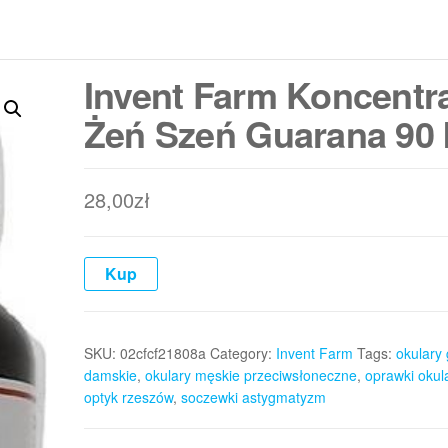
Invent Farm Koncentr
Żeń Szeń Guarana 90
28,00
zł
Kup
SKU:
02cfcf21808a
Category:
Invent Farm
Tags:
okulary 
damskie
,
okulary męskie przeciwsłoneczne
,
oprawki okul
optyk rzeszów
,
soczewki astygmatyzm