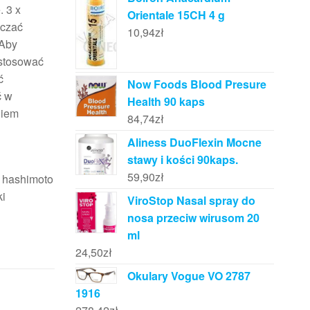
. 3 x
Orientale 15CH 4 g
aczać
10,94
zł
.Aby
 stosować
ć
Now Foods Blood Presure
ć w
Health 90 kaps
niem
84,74
zł
Aliness DuoFlexin Mocne
stawy i kości 90kaps.
59,90
zł
a hashimoto
ki
ViroStop Nasal spray do
nosa przeciw wirusom 20
ml
24,50
zł
Okulary Vogue VO 2787
1916