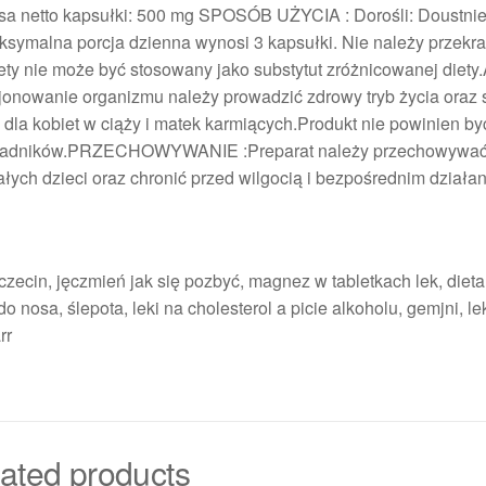
sa netto kapsułki: 500 mg SPOSÓB UŻYCIA : Dorośli: Doustnie
ksymalna porcja dzienna wynosi 3 kapsułki. Nie należy przekr
ety nie może być stosowany jako substytut zróżnicowanej diety
jonowanie organizmu należy prowadzić zdrowy tryb życia oraz
la kobiet w ciąży i matek karmiących.Produkt nie powinien by
 składników.PRZECHOWYWANIE :Preparat należy przechowywa
ych dzieci oraz chronić przed wilgocią i bezpośrednim działa
czecin, jęczmień jak się pozbyć, magnez w tabletkach lek, diet
o nosa, ślepota, leki na cholesterol a picie alkoholu, gemjni, le
rr
ated products