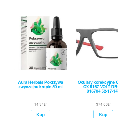
Aura Herbals Pokrzywa
Okulary korekcyjne 
zwyczajna krople 50 ml
OX 8167 VOLT D
816704 52-17-14
14,34
zł
374,00
zł
Kup
Kup