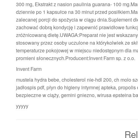
300 mg, Ekstrakt z nasion paulinia guarana- 100 mg.Ma
dziennie po 1 kapsułce na 30 minut przed posiłkiem.Ma
zalecanej porcji do spożycia w ciągu dnia.Suplement di
zachować dobrą kondycję i zapewnić prawidłowe funkc
zróżnicowaną dietę.UWAGA:Preparat nie jest wskazany d
stosowany przez osoby uczulone na którykolwiek ze
temperaturze pokojowej w miejscu niedostępnym dla mał
promieni słonecznych.Producent:Invent Farm sp. z o.o.
Invent Farm
mustela hydra bebe, cholesterol nie-hdl 200, ch molo sz
jadłospis pdf, płyn do higieny intymnej apteka, propolis d
bezpieczne w ciąży, gemini gniezno, wirusa epsteina ba
yyyyy
Rel