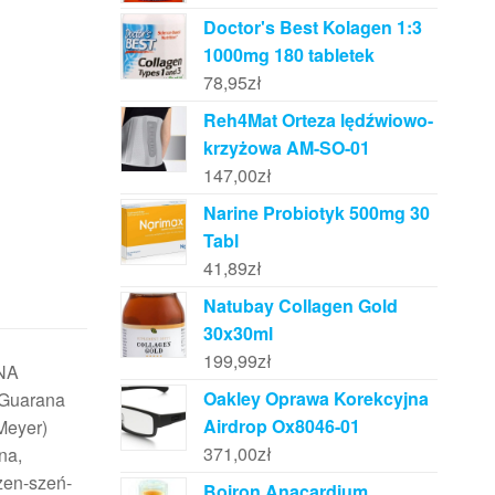
Doctor's Best Kolagen 1:3
1000mg 180 tabletek
78,95
zł
Reh4Mat Orteza lędźwiowo-
krzyżowa AM-SO-01
147,00
zł
Narine Probiotyk 500mg 30
Tabl
41,89
zł
Natubay Collagen Gold
30x30ml
199,99
zł
NA
Oakley Oprawa Korekcyjna
Guarana
Airdrop Ox8046-01
Meyer)
371,00
zł
na,
żen-szeń-
Boiron Anacardium