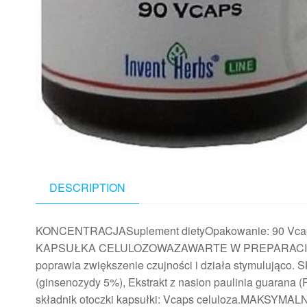
DESCRIPTION
KONCENTRACJASuplement dietyOpakowanie: 90
KAPSUŁKA CELULOZOWAZAWARTE W PREPARACIE SKŁA
poprawia zwiększenie czujności i działa stymulująco. 
(ginsenozydy 5%), Ekstrakt z nasion paulinia guarana (
składnik otoczki kapsułki: Vcaps celuloza.MAKSYMAL