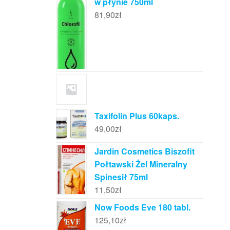
w płynie 750ml
81,90
zł
Taxifolin Plus 60kaps.
49,00
zł
Jardin Cosmetics Biszofit
Połtawski Żel Mineralny
Spinesił 75ml
11,50
zł
Now Foods Eve 180 tabl.
125,10
zł