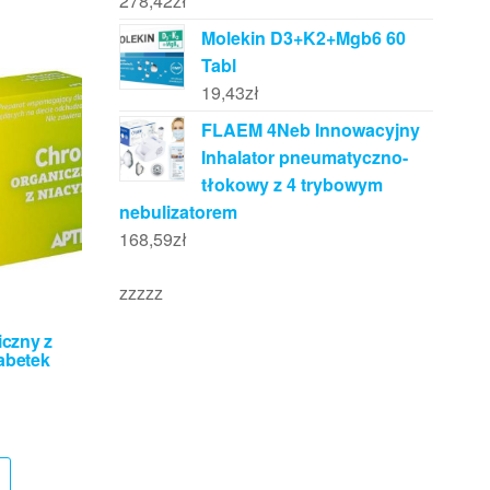
278,42
zł
Molekin D3+K2+Mgb6 60
Tabl
19,43
zł
FLAEM 4Neb Innowacyjny
Inhalator pneumatyczno-
tłokowy z 4 trybowym
nebulizatorem
168,59
zł
zzzzz
czny z
abetek