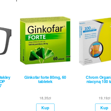
Oakley
Ginkofar forte 80mg, 60
Chrom Organi
ROP
tabletek
niacyną 100 t
7
18,35
zł
19,19
zł
Kup
Kup