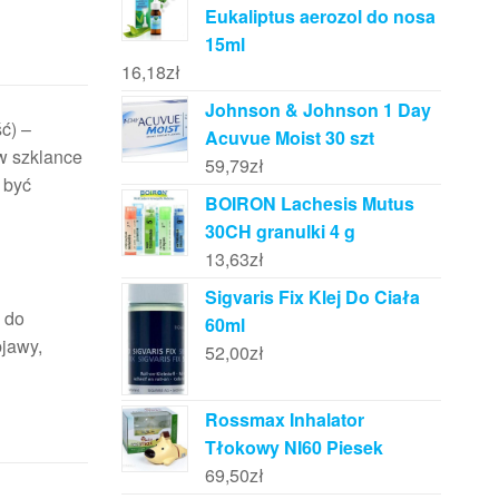
Eukaliptus aerozol do nosa
15ml
16,18
zł
Johnson & Johnson 1 Day
ć) –
Acuvue Moist 30 szt
w szklance
59,79
zł
 być
BOIRON Lachesis Mutus
30CH granulki 4 g
13,63
zł
Sigvaris Fix Klej Do Ciała
n do
60ml
bjawy,
52,00
zł
Rossmax Inhalator
Tłokowy NI60 Piesek
69,50
zł