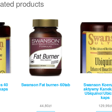
ated products
s 40
Swanson Fat burner- 60tab
Swanson Koen
vkaps
aktywny Kanek
Ubiquinol Ubic
kaps
44,80
zł
129,99
z