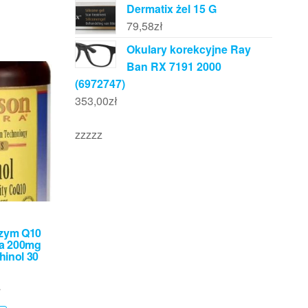
Dermatix żel 15 G
79,58
zł
Okulary korekcyjne Ray
Ban RX 7191 2000
(6972747)
353,00
zł
zzzzz
zym Q10
a 200mg
hinol 30
ł