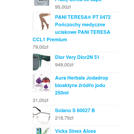
95,00
zł
PANI TERESA® PT 0472
Pończochy medyczne
uciskowe PANI TERESA
CCL1 Premium
79,00
zł
Dior Very Dior2N 51
949,00
zł
Aura Herbals Jodadrop
bioaktyne źródło jodu
250ml
31,00
zł
Solano S 60027 B
218,79
zł
Vicks Sinex Aloes