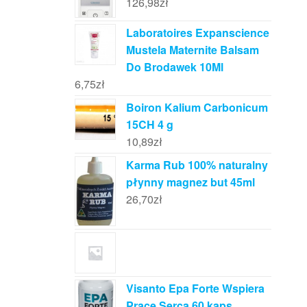
126,98
zł
Laboratoires Expanscience
Mustela Maternite Balsam
Do Brodawek 10Ml
6,75
zł
Boiron Kalium Carbonicum
15CH 4 g
10,89
zł
Karma Rub 100% naturalny
płynny magnez but 45ml
26,70
zł
Visanto Epa Forte Wspiera
Pracę Serca 60 kaps