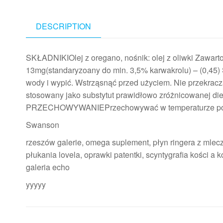
DESCRIPTION
SKŁADNIKIOlej z oregano, nośnik: olej z oliwki Zawarto
13mg(standaryzoany do min. 3,5% karwakrolu) – (0,45
wody i wypić. Wstrząsnąć przed użyciem. Nie przekracza
stosowany jako substytut prawidłowo zróżnicowanej diet
PRZECHOWYWANIEPrzechowywać w temperaturze pokojo
Swanson
rzeszów galerie, omega suplement, płyn ringera z mlecz
płukania lovela, oprawki patentki, scyntygrafia kości a k
galeria echo
yyyyy