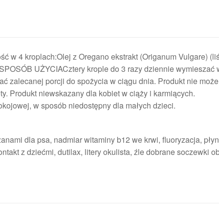
ść w 4 kroplach:Olej z Oregano ekstrakt (Origanum Vulgare) (liś
) SPOSÓB UŻYCIACztery krople do 3 razy dziennie wymieszać 
ć zalecanej porcji do spożycia w ciągu dnia. Produkt nie może
y. Produkt niewskazany dla kobiet w ciąży i karmiących.
wej, w sposób niedostępny dla małych dzieci.
anami dla psa, nadmiar witaminy b12 we krwi, fluoryzacja, pły
ontakt z dziećmi, dutilax, litery okulista, źle dobrane soczewki o