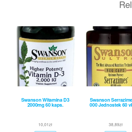
Rel
Swanson Witamina D3
Swanson Serrazime
2000mg 60 kaps.
000 Jednostek 60 
10,01
zł
38,89
zł