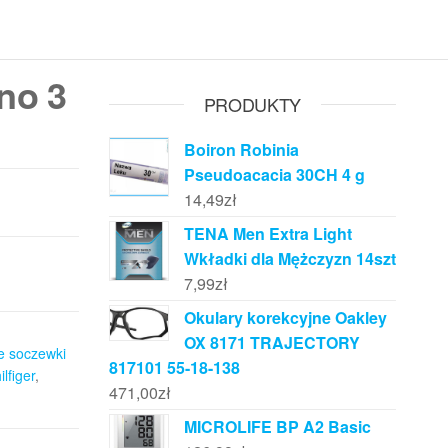
no 3
PRODUKTY
Boiron Robinia
Pseudoacacia 30CH 4 g
14,49
zł
TENA Men Extra Light
Wkładki dla Mężczyzn 14szt
7,99
zł
Okulary korekcyjne Oakley
OX 8171 TRAJECTORY
ie soczewki
817101 55-18-138
lfiger
,
471,00
zł
MICROLIFE BP A2 Basic