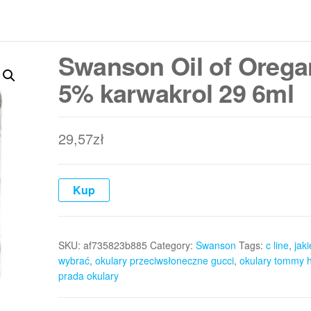
Swanson Oil of Orega
5% karwakrol 29 6ml
29,57
zł
Kup
SKU:
af735823b885
Category:
Swanson
Tags:
c line
,
jak
wybrać
,
okulary przeciwsłoneczne gucci
,
okulary tommy hi
prada okulary